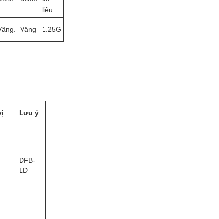
liệu
Vâng.
Vâng
1.25G
vị
Lưu ý
DFB-
LD