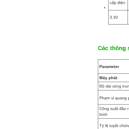
cấp điện
3.3V
Các thông s
Parameter
Máy phát
Độ dài sóng tru
Phạm vi quang 
Công suất đầu r
bình
Tỷ lệ tuyệt chủn