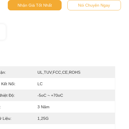
Nhận Giá Tốt Nhất
Nói Chuyện Ngay
ận:
UL,TUV,FCC,CE,ROHS
 Kết Nối:
LC
hiệt Độ:
-5oC ~ +70oC
:
3 Năm
 Liệu:
1,25G