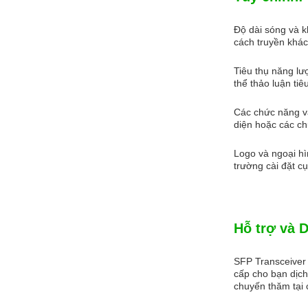
Độ dài sóng và k
cách truyền khá
Tiêu thụ năng lư
thể thảo luận ti
Các chức năng và
diện hoặc các ch
Logo và ngoại hì
trường cài đặt c
Hỗ trợ và D
SFP Transceiver 
cấp cho bạn dịch
chuyến thăm tại 