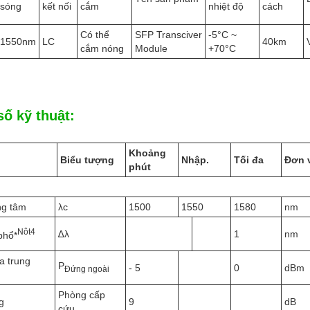
sóng
kết nối
cắm
nhiệt độ
cách
Có thể
SFP Transciver
-5°C ~
1550nm
LC
40km
cắm nóng
Module
+70°C
ố kỹ thuật:
Khoảng
Biểu tượng
Nhập.
Tối đa
Đơn 
phút
ng tâm
λc
1500
1550
1580
nm
N
ôt
4
∆λ
1
nm
phổ*
a trung
P
- 5
0
dBm
Đứng ngoài
Phòng cấp
g
9
dB
cứu