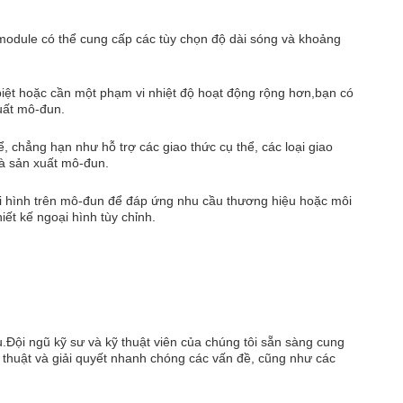
module có thể cung cấp các tùy chọn độ dài sóng và khoảng
biệt hoặc cần một phạm vi nhiệt độ hoạt động rộng hơn,bạn có
xuất mô-đun.
 chẳng hạn như hỗ trợ các giao thức cụ thể, các loại giao
hà sản xuất mô-đun.
ại hình trên mô-đun để đáp ứng nhu cầu thương hiệu hoặc môi
ết kế ngoại hình tùy chỉnh.
ụ.Đội ngũ kỹ sư và kỹ thuật viên của chúng tôi sẵn sàng cung
ỹ thuật và giải quyết nhanh chóng các vấn đề, cũng như các