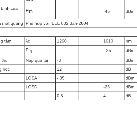
 bình của
P
-45
dBm
Tắt
a mắt quang
Phù hợp với IEEE 802.3ah-2004
ng tâm
λc
1260
1610
nm
P
- 25
dBm
IN
 thu
Nạp quá tải
-3
dBm
g học
12
dB
LOSA
- 35
dBm
LOSD
-26
dBm
0.5
4
dB