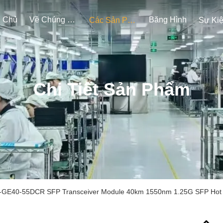
g Chủ
Về Chúng Tôi
Băng Hình
Các Sản Phẩm
Sự Ki
Chi Tiết Sản Phẩm
-GE40-55DCR SFP Transceiver Module 40km 1550nm 1.25G SFP Hot 