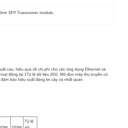
0nm SFP Transceiver module
, 
ất cao, hiệu quả về chi phí cho các ứng dụng Ethernet và
oạt động tại 1Tỷ lệ dữ liệu.25G. Mô-đun máy thu truyền có
đảm bảo hiệu suất đáng tin cậy và nhất quán.
Tỷ lệ
DDM
DDMI
dữ