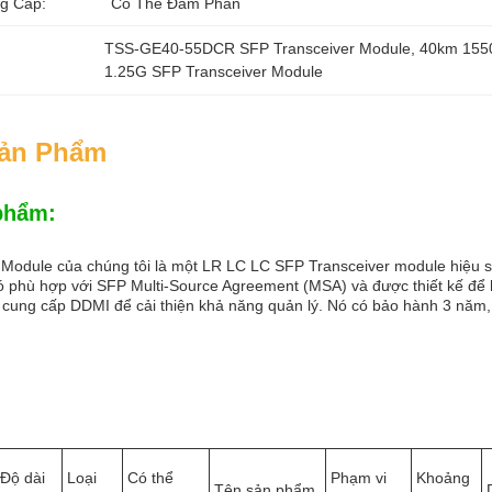
g Cấp:
Có Thể Đàm Phán
TSS-GE40-55DCR SFP Transceiver Module
, 
40km 155
1.25G SFP Transceiver Module
Sản Phẩm
phẩm:
Module của chúng tôi là một LR LC LC SFP Transceiver module hiệu su
 phù hợp với SFP Multi-Source Agreement (MSA) và được thiết kế để h
cung cấp DDMI để cải thiện khả năng quản lý. Nó có bảo hành 3 năm, 
Độ dài
Loại
Có thể
Phạm vi
Khoảng
Tên sản phẩm