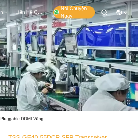
Nói Chuyện
Liên Hệ Chúng Tôi
ện
Ngay
Pluggable DDMI Vâng
TSS-GE40-55DCR SFP Transceiver