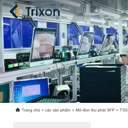
Tran
Trang chủ
>
các sản phẩm
>
Mô-đun thu phát SFP
>
TSS