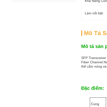
Khả Năng Cun
Làm nổi bật:
Mô Tả 
Mô tả sản 
SFP Transceiver 
Fiber Channel.Nó
thể cắm nóng và 
Đặc điểm:
Cung