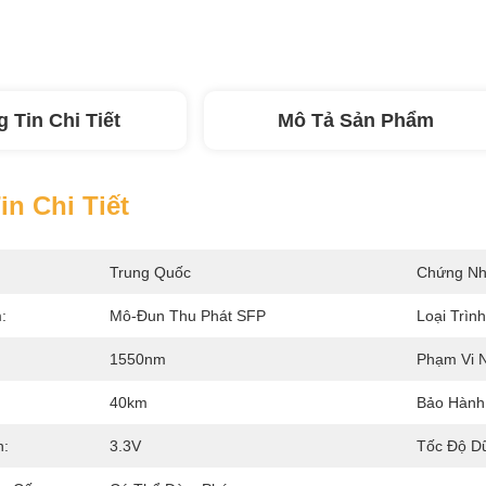
 Tin Chi Tiết
Mô Tả Sản Phẩm
n Chi Tiết
Trung Quốc
Chứng Nh
:
Mô-Đun Thu Phát SFP
Loại Trình
1550nm
Phạm Vi N
40km
Bảo Hành
n:
3.3V
Tốc Độ Dữ