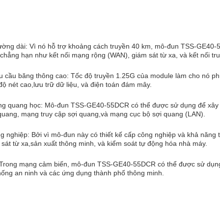
ường dài: Vì nó hỗ trợ khoảng cách truyền 40 km, mô-đun TSS-GE40-55
chẳng hạn như kết nối mạng rộng (WAN), giám sát từ xa, và kết nối tru
u cầu băng thông cao: Tốc độ truyền 1.25G của module làm cho nó ph
độ nét cao,lưu trữ dữ liệu, và điện toán đám mây.
ng quang học: Mô-đun TSS-GE40-55DCR có thể được sử dụng để xây 
quang, mạng truy cập sợi quang,và mạng cục bộ sợi quang (LAN).
 nghiệp: Bởi vì mô-đun này có thiết kế cấp công nghiệp và khả năng 
sát từ xa,sản xuất thông minh, và kiểm soát tự động hóa nhà máy.
Trong mạng cảm biến, mô-đun TSS-GE40-55DCR có thể được sử dụng đ
hống an ninh và các ứng dụng thành phố thông minh.