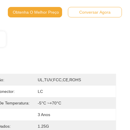
Obtenha O Melhor Preço
Conversar Agora
ão:
UL,TUV,FCC,CE,ROHS
onector:
LC
 De Temperatura:
-5°C ~+70°C
3 Anos
Dados:
1.25G