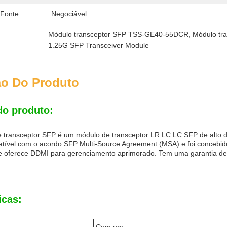
 Fonte:
Negociável
Módulo transceptor SFP TSS-GE40-55DCR
, 
Módulo tr
1.25G SFP Transceiver Module
ão Do Produto
do produto:
 transceptor SFP é um módulo de transceptor LR LC LC SFP de alto de
tível com o acordo SFP Multi-Source Agreement (MSA) e foi concebido
 e oferece DDMI para gerenciamento aprimorado. Tem uma garantia de
icas: