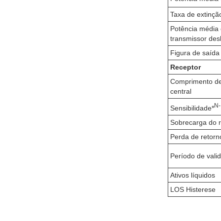
Taxa de extinçã
Potência média
transmissor des
Figura de saída
Receptor
Comprimento d
central
N
Sensibilidade*
Sobrecarga do r
Perda de retorn
Período de vali
Ativos líquidos
LOS Histerese