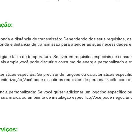
ação:
nda e distância de transmissão: Dependendo dos seus requisitos, os
nda e distância de transmissão para atender às suas necessidades es
ia e faixa de temperatura: Se tiverem requisitos especiais de consu
is ampla,você pode discutir o consumo de energia personalizado e e
rísticas especiais: Se precisar de funções ou características específic
nitorização,Você pode discutir os requisitos de personalização com o 
ncia personalizada: Se você quiser adicionar um logotipo específico o
sua marca ou ambiente de instalação específico,Você pode negociar 
rviços: