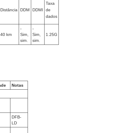
Taxa
Distância
DDM
DDMI
de
dados
-
-
40 km
Sim,
Sim,
1.25G
sim.
sim.
ade
Notas
DFB-
LD