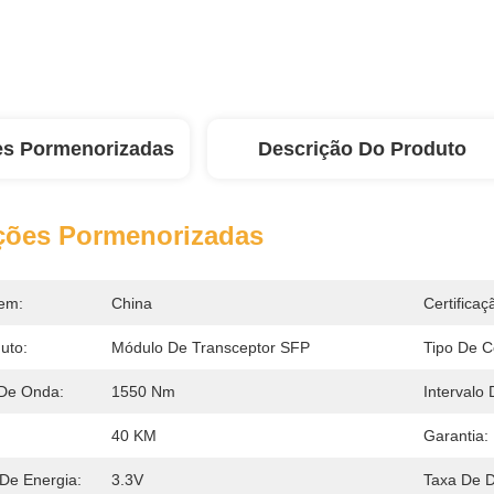
es Pormenorizadas
Descrição Do Produto
ções Pormenorizadas
em:
China
Certificaç
uto:
Módulo De Transceptor SFP
Tipo De C
De Onda:
1550 Nm
Intervalo
40 KM
Garantia:
De Energia:
3.3V
Taxa De 