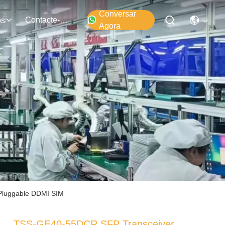
Conversar
Contacte-Nos
os
Agora
Pluggable DDMI SIM
TSS-GE40-55DCR SFP Transceiver