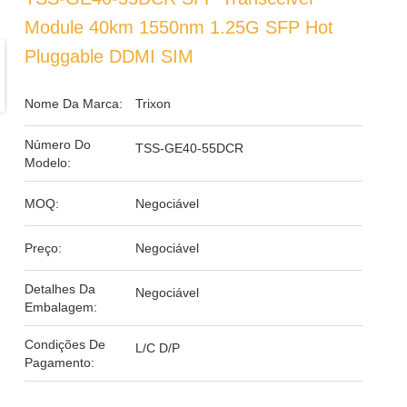
Module 40km 1550nm 1.25G SFP Hot
Pluggable DDMI SIM
Nome Da Marca:
Trixon
Número Do
TSS-GE40-55DCR
Modelo:
MOQ:
Negociável
Preço:
Negociável
Detalhes Da
Negociável
Embalagem:
Condições De
L/C D/P
Pagamento: