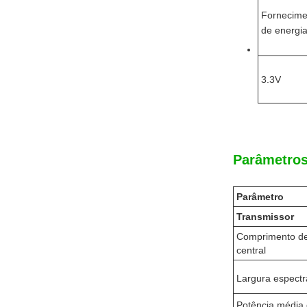
Fornecime
de energi
3.3V
Parâmetros
Parâmetro
Transmissor
Comprimento d
central
Largura espectr
Potência média 