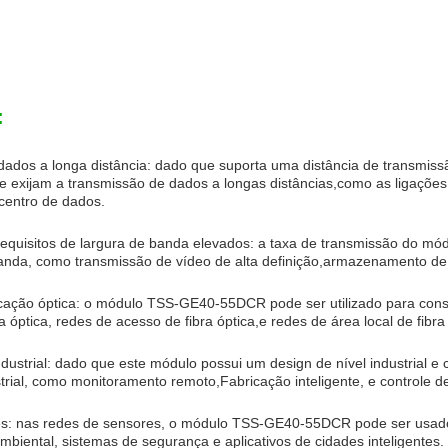
:
dados a longa distância: dado que suporta uma distância de transm
e exijam a transmissão de dados a longas distâncias,como as ligações
centro de dados.
equisitos de largura de banda elevados: a taxa de transmissão do m
 banda, como transmissão de vídeo de alta definição,armazenamento 
ção óptica: o módulo TSS-GE40-55DCR pode ser utilizado para constru
 óptica, redes de acesso de fibra óptica,e redes de área local de fibra
dustrial: dado que este módulo possui um design de nível industrial e
rial, como monitoramento remoto,Fabricação inteligente, e controle d
s: nas redes de sensores, o módulo TSS-GE40-55DCR pode ser usado
biental, sistemas de segurança e aplicativos de cidades inteligentes.