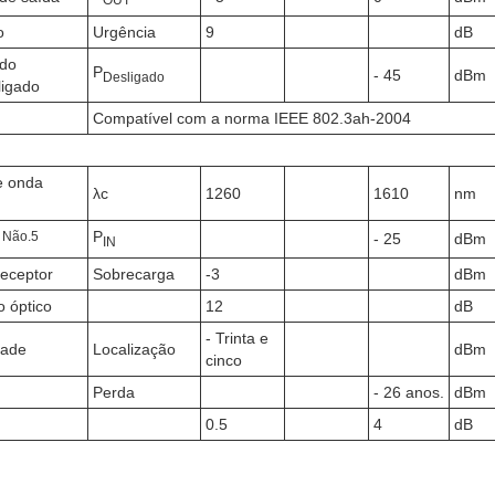
o
Urgência
9
dB
 do
P
- 45
dBm
Desligado
ligado
Compatível com a norma IEEE 802.3ah-2004
e onda
λc
1260
1610
nm
P
- Não.
5
- 25
dBm
IN
eceptor
Sobrecarga
-3
dBm
o óptico
12
dB
- Trinta e
dade
Localização
dBm
cinco
Perda
- 26 anos.
dBm
0.5
4
dB