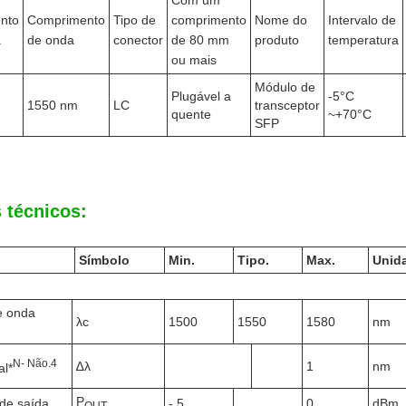
Com um
nto
Comprimento
Tipo de
comprimento
Nome do
Intervalo de
a
de onda
conector
de 80 mm
produto
temperatura
ou mais
Módulo de
Plugável a
-5°C
1550 nm
LC
transceptor
quente
~+70°C
SFP
 técnicos:
Símbolo
Min.
Tipo.
Max.
Unid
e onda
λc
1500
1550
1580
nm
N
- Não.
4
∆λ
1
nm
al*
P
de saída
- 5
0
dBm
OUT