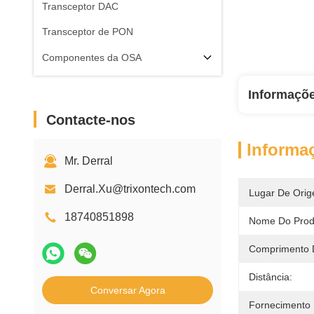
Transceptor DAC
Transceptor de PON
Componentes da OSA
Informaçõ
Contacte-nos
Informa
Mr. Derral
Derral.Xu@trixontech.com
Lugar De Orig
18740851898
Nome Do Prod
Comprimento 
Distância:
Conversar Agora
Fornecimento 