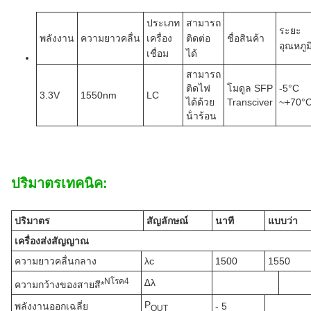
ประเภท
สามารถ
ระยะ
พลังงาน
ความยาวคลื่น
เครื่อง
ติดต่อ
ชื่อสินค้า
อุณหภูม
เชื่อม
ได้
สามารถ
ติดไฟ
โมดูล SFP
-5°C
3.3V
1550nm
LC
ได้ด้วย
Transciver
~+70°
น้ําร้อน
ปริมาตรเทคนิค:
ปริมาตร
สัญลักษณ์
นาที
แบบว่า
เครื่องส่งสัญญาณ
ความยาวคลื่นกลาง
λc
1500
1550
N
โรค
4
∆λ
ความกว้างของสายสี*
P
พลังงานออกเฉลี่ย
- 5
OUT