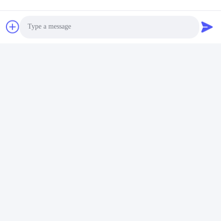
SFP เครื่องรับสัญญาณสองทิศ
ตัวรับส่งสัญญาณ BiDi SFP
Photo
ติดต่อเร็ว
Video Call
Audio Call
ที่อยู่
อาคาร 2# เลขที่ 1000 ถนนเทียนกง ซอยซินซิ่ง พื้นที่ใหม่เทียนฟู
จังหวัดเชียงใหม่ 610213 จีน
โทร
86-28-63025144-817
อีเมล
Derral.Xu@trixontech.com