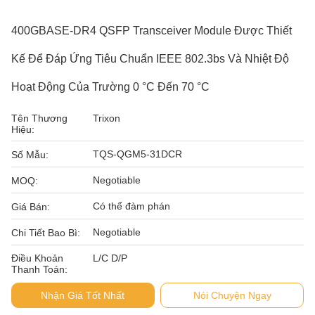
400GBASE-DR4 QSFP Transceiver Module Được Thiết
Kế Để Đáp Ứng Tiêu Chuẩn IEEE 802.3bs Và Nhiệt Độ
Hoạt Động Của Trường 0 °C Đến 70 °C
Tên Thương
Trixon
Hiệu:
TQS-QGM5-31DCR
Số Mẫu:
Negotiable
MOQ:
Có thể đàm phán
Giá Bán:
Negotiable
Chi Tiết Bao Bì:
Điều Khoản
L/C D/P
Thanh Toán:
Nhận Giá Tốt Nhất
Nói Chuyện Ngay