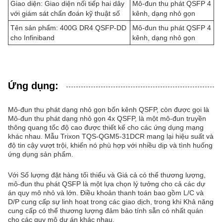
Giao diện: Giao diện nối tiếp hai dây
Mô-đun thu phát QSFP 4
với giám sát chẩn đoán kỹ thuật số
kênh, dạng nhỏ gọn
Tên sản phẩm: 400G DR4 QSFP-DD
Mô-đun thu phát QSFP 4
cho Infiniband
kênh, dạng nhỏ gọn
Ứng dụng:
Mô-đun thu phát dạng nhỏ gọn bốn kênh QSFP, còn được gọi là
Mô-đun thu phát dạng nhỏ gọn 4x QSFP, là một mô-đun truyền
thông quang tốc độ cao được thiết kế cho các ứng dụng mạng
khác nhau. Mẫu Trixon TQS-QGM5-31DCR mang lại hiệu suất và
độ tin cậy vượt trội, khiến nó phù hợp với nhiều dịp và tình huống
ứng dụng sản phẩm.
Với Số lượng đặt hàng tối thiểu và Giá cả có thể thương lượng,
mô-đun thu phát QSFP là một lựa chọn lý tưởng cho cả các dự
án quy mô nhỏ và lớn. Điều khoản thanh toán bao gồm L/C và
D/P cung cấp sự linh hoạt trong các giao dịch, trong khi Khả năng
cung cấp có thể thương lượng đảm bảo tính sẵn có nhất quán
cho các quy mô dự án khác nhau.