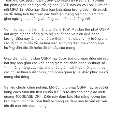
Tuân thủ các tiêu chuẩn QSFP-DD MSA HW Rev: 5.1, Mô-đun
thu phát dạng nhỏ gọn tốc độ cao QSFP này có vỏ Loại 2 với đầu
nối MPO-12. Điều này đảm bảo khả năng tương thích liền mạch
và dễ dàng tích hợp vào các thiết lập mạng hiện có, giảm thời
gian ngừng hoạt động và nâng cao hiệu quả tổng thể.
Với mức tiêu thụ điện năng tối đa là 10W, Mô-đun thu phát QSFP
đạt được sự cân bằng giữa hiệu suất cao và hiệu quả năng
lượng. Điều này làm cho nó trở thành một lựa chọn lý tưởng cho
các tổ chức muốn tối ưu hóa việc sử dụng điện mà không ảnh
hưởng đến tốc độ hoặc độ tin cậy của mạng.
Giao diện của mô-đun QSFP này được trang bị giao diện nối tiếp
hai dây bao gồm các khả năng giám sát chẩn đoán kỹ thuật số.
Tính năng nâng cao này cho phép giám sát theo thời gian thực
các chỉ số hiệu suất chính, cho phép quản lý và khắc phục sự cố
mạng chủ động.
Về tiêu chuẩn công nghiệp, Mô-đun thu phát QSFP này vượt trội
bằng cách tuân thủ tiêu chuẩn IEEE 802.3bs cho các giao diện
quang 400GBASE-DR4. Điều này đảm bảo khả năng tương tác
liền mạch với nhiều loại thiết bị mạng và đảm bảo truyền dữ liệu
tốc độ cao trên toàn mạng.