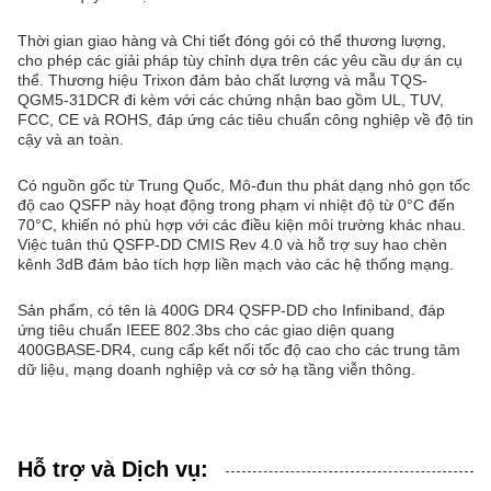
Thời gian giao hàng và Chi tiết đóng gói có thể thương lượng,
cho phép các giải pháp tùy chỉnh dựa trên các yêu cầu dự án cụ
thể. Thương hiệu Trixon đảm bảo chất lượng và mẫu TQS-
QGM5-31DCR đi kèm với các chứng nhận bao gồm UL, TUV,
FCC, CE và ROHS, đáp ứng các tiêu chuẩn công nghiệp về độ tin
cậy và an toàn.
Có nguồn gốc từ Trung Quốc, Mô-đun thu phát dạng nhỏ gọn tốc
độ cao QSFP này hoạt động trong phạm vi nhiệt độ từ 0°C đến
70°C, khiến nó phù hợp với các điều kiện môi trường khác nhau.
Việc tuân thủ QSFP-DD CMIS Rev 4.0 và hỗ trợ suy hao chèn
kênh 3dB đảm bảo tích hợp liền mạch vào các hệ thống mạng.
Sản phẩm, có tên là 400G DR4 QSFP-DD cho Infiniband, đáp
ứng tiêu chuẩn IEEE 802.3bs cho các giao diện quang
400GBASE-DR4, cung cấp kết nối tốc độ cao cho các trung tâm
dữ liệu, mạng doanh nghiệp và cơ sở hạ tầng viễn thông.
Hỗ trợ và Dịch vụ: