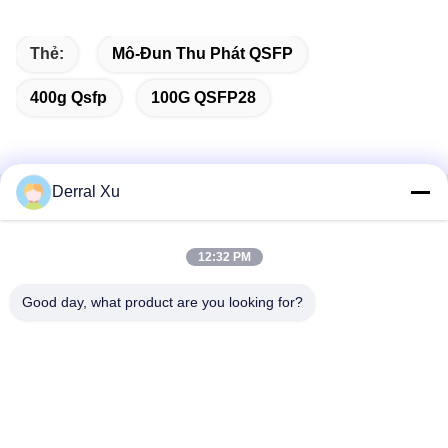
Thẻ:
Mô-Đun Thu Phát QSFP
400g Qsfp
100G QSFP28
Derral Xu
Liên lạc nhanh
12:32 PM
Địa chỉ
Tòa nhà 2 #, số 1000 Đại lộ Tiangong, đường Xinxing, Khu
Good day, what product are you looking for?
vực mới Tianfu, tỉnh Chengdu Sichuan, 610213, Trung Quốc
điện thoại
86-28-63025144-817
E-mail