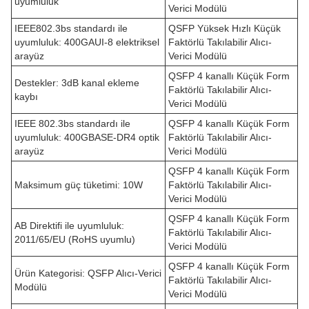
uyumluluk
Verici Modülü
IEEE802.3bs standardı ile
QSFP Yüksek Hızlı Küçük
uyumluluk: 400GAUI-8 elektriksel
Faktörlü Takılabilir Alıcı-
arayüz
Verici Modülü
QSFP 4 kanallı Küçük Form
Destekler: 3dB kanal ekleme
Faktörlü Takılabilir Alıcı-
kaybı
Verici Modülü
IEEE 802.3bs standardı ile
QSFP 4 kanallı Küçük Form
uyumluluk: 400GBASE-DR4 optik
Faktörlü Takılabilir Alıcı-
arayüz
Verici Modülü
QSFP 4 kanallı Küçük Form
Maksimum güç tüketimi: 10W
Faktörlü Takılabilir Alıcı-
Verici Modülü
QSFP 4 kanallı Küçük Form
AB Direktifi ile uyumluluk:
Faktörlü Takılabilir Alıcı-
2011/65/EU (RoHS uyumlu)
Verici Modülü
QSFP 4 kanallı Küçük Form
Ürün Kategorisi: QSFP Alıcı-Verici
Faktörlü Takılabilir Alıcı-
Modülü
Verici Modülü