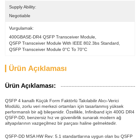
Supply Ability:
Negotiable
Vurgulamak:
400GBASE-DR4 QSFP Transceiver Module
, 
QSFP Transceiver Module With IEEE 802.3bs Standard
, 
QSFP Transceiver Module 0°C To 70°C
Ürün Açıklaması
Ürün Açıklaması:
QSFP 4 kanallı Küçük Form Faktörlü Takılabilir Alıcı-Verici
Modülü, zorlu veri merkezi ortamları için tasarlanmış yüksek
performanslı bir ağ bileşenidir. Özellikle, Infiniband için 400G DR4
QSFP-DD, benzersiz hız ve güvenilirlik sunarak modern ağ
altyapılarının vazgeçilmez bir parçası haline gelmektedir.
QSFP-DD MSA HW Rev: 5.1 standartlarına uygun olan bu QSFP