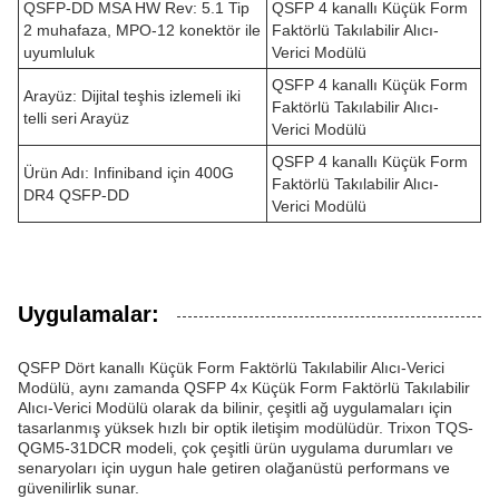
QSFP-DD MSA HW Rev: 5.1 Tip
QSFP 4 kanallı Küçük Form
2 muhafaza, MPO-12 konektör ile
Faktörlü Takılabilir Alıcı-
uyumluluk
Verici Modülü
QSFP 4 kanallı Küçük Form
Arayüz: Dijital teşhis izlemeli iki
Faktörlü Takılabilir Alıcı-
telli seri Arayüz
Verici Modülü
QSFP 4 kanallı Küçük Form
Ürün Adı: Infiniband için 400G
Faktörlü Takılabilir Alıcı-
DR4 QSFP-DD
Verici Modülü
Uygulamalar:
QSFP Dört kanallı Küçük Form Faktörlü Takılabilir Alıcı-Verici
Modülü, aynı zamanda QSFP 4x Küçük Form Faktörlü Takılabilir
Alıcı-Verici Modülü olarak da bilinir, çeşitli ağ uygulamaları için
tasarlanmış yüksek hızlı bir optik iletişim modülüdür. Trixon TQS-
QGM5-31DCR modeli, çok çeşitli ürün uygulama durumları ve
senaryoları için uygun hale getiren olağanüstü performans ve
güvenilirlik sunar.