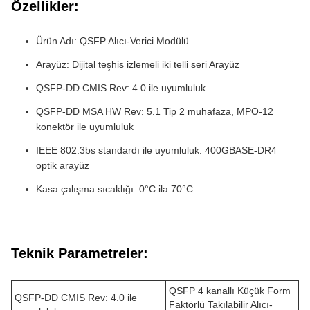
Özellikler:
Ürün Adı: QSFP Alıcı-Verici Modülü
Arayüz: Dijital teşhis izlemeli iki telli seri Arayüz
QSFP-DD CMIS Rev: 4.0 ile uyumluluk
QSFP-DD MSA HW Rev: 5.1 Tip 2 muhafaza, MPO-12
konektör ile uyumluluk
IEEE 802.3bs standardı ile uyumluluk: 400GBASE-DR4
optik arayüz
Kasa çalışma sıcaklığı: 0°C ila 70°C
Teknik Parametreler:
QSFP 4 kanallı Küçük Form
QSFP-DD CMIS Rev: 4.0 ile
Faktörlü Takılabilir Alıcı-