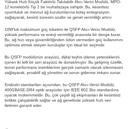
Yüksek Hızlı Küçük Faktörlü Takılabilir Alıcı-Verici Modülü, MPO-
12 konektörlü Tip 2 bir muhafazaya sahiptir. Bu, kesintisiz
uyumluluk ve mevcut ağ kurulumlarına kolay entegrasyon
sağlayarak, kesinti süresini azaltır ve genel verimliliği artırır.
10W'luk maksimum güç tüketimi ile QSFP Alıcı-Verici Modülü,
yüksek performans ve enerji verimliliği arasında bir denge kurar.
Bu, ağ hızı veya güvenilirliğinden ödün vermeden güç kullanımını
optimize etmek isteyen kuruluşlar için ideal bir seçimdir.
Bu QSFP modülünün arayüzü, dijital teşhis izleme yeteneklerini
içeren iki telli bir seri arayüzü ile donatılmıştır. Bu gelişmiş özellik,
temel performans metriklerinin gerçek zamanlı olarak izlenmesini
sağlayarak, proaktif ağ yönetimi ve sorun giderme imkanı sunar.
Endüstri standartları açısından, bu QSFP Alıcı-Verici Modülü,
400GBASE-DR4 optik arayüzler için IEEE 802.3bs standardına
uyarak mükemmeldir. Bu, çok çeşitli ağ ekipmanları ile kesintisiz
birlikte çalışabilirlik sağlar ve ağ genelinde yüksek hızlı veri
iletimini garanti eder.