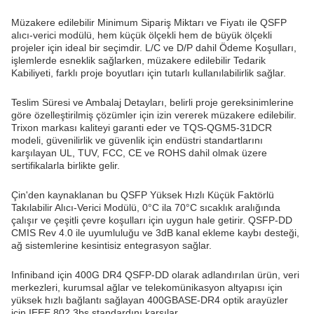
Müzakere edilebilir Minimum Sipariş Miktarı ve Fiyatı ile QSFP
alıcı-verici modülü, hem küçük ölçekli hem de büyük ölçekli
projeler için ideal bir seçimdir. L/C ve D/P dahil Ödeme Koşulları,
işlemlerde esneklik sağlarken, müzakere edilebilir Tedarik
Kabiliyeti, farklı proje boyutları için tutarlı kullanılabilirlik sağlar.
Teslim Süresi ve Ambalaj Detayları, belirli proje gereksinimlerine
göre özelleştirilmiş çözümler için izin vererek müzakere edilebilir.
Trixon markası kaliteyi garanti eder ve TQS-QGM5-31DCR
modeli, güvenilirlik ve güvenlik için endüstri standartlarını
karşılayan UL, TUV, FCC, CE ve ROHS dahil olmak üzere
sertifikalarla birlikte gelir.
Çin'den kaynaklanan bu QSFP Yüksek Hızlı Küçük Faktörlü
Takılabilir Alıcı-Verici Modülü, 0°C ila 70°C sıcaklık aralığında
çalışır ve çeşitli çevre koşulları için uygun hale getirir. QSFP-DD
CMIS Rev 4.0 ile uyumluluğu ve 3dB kanal ekleme kaybı desteği,
ağ sistemlerine kesintisiz entegrasyon sağlar.
Infiniband için 400G DR4 QSFP-DD olarak adlandırılan ürün, veri
merkezleri, kurumsal ağlar ve telekomünikasyon altyapısı için
yüksek hızlı bağlantı sağlayan 400GBASE-DR4 optik arayüzler
için IEEE 802.3bs standardını karşılar.