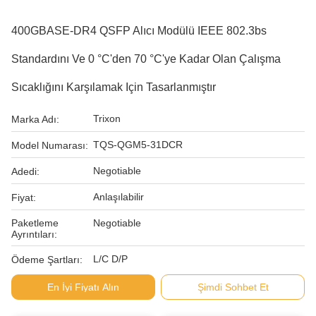
400GBASE-DR4 QSFP Alıcı Modülü IEEE 802.3bs
Standardını Ve 0 °C'den 70 °C'ye Kadar Olan Çalışma
Sıcaklığını Karşılamak Için Tasarlanmıştır
Trixon
Marka Adı:
TQS-QGM5-31DCR
Model Numarası:
Negotiable
Adedi:
Anlaşılabilir
Fiyat:
Paketleme
Negotiable
Ayrıntıları:
L/C D/P
Ödeme Şartları:
En İyi Fiyatı Alın
Şimdi Sohbet Et