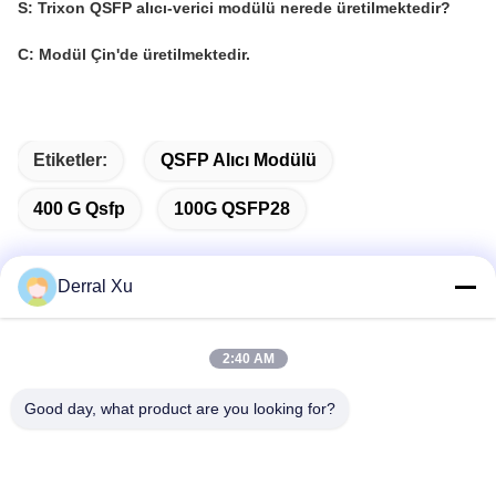
S: Trixon QSFP alıcı-verici modülü nerede üretilmektedir?
C: Modül Çin'de üretilmektedir.
Etiketler:
QSFP Alıcı Modülü
400 G Qsfp
100G QSFP28
Derral Xu
Hızlı iletişim
2:40 AM
Adres
Good day, what product are you looking for?
Bina 2#, No.1000 Tiangong Bulvarı, Xinxing Caddesi, Tianfu
Yeni Bölgesi, Chengdu Sichuan Eyaleti, 610213, Çin