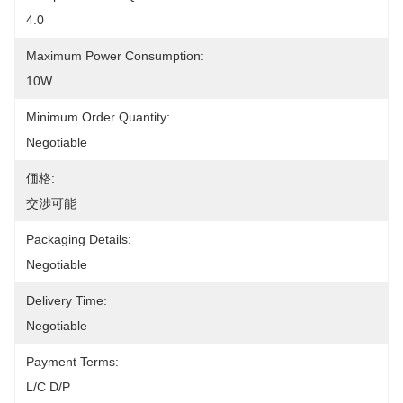
4.0
Maximum Power Consumption:
10W
Minimum Order Quantity:
Negotiable
価格:
交渉可能
Packaging Details:
Negotiable
Delivery Time:
Negotiable
Payment Terms:
L/C D/P