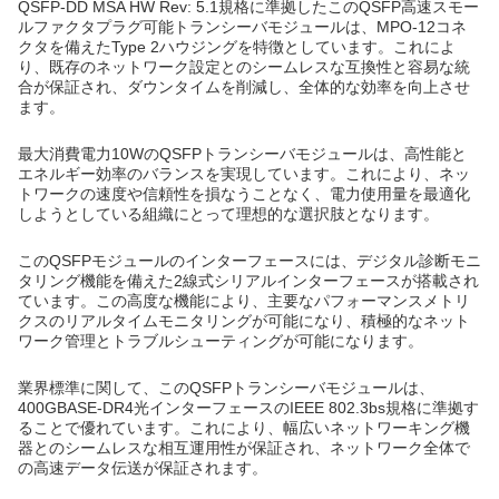
QSFP-DD MSA HW Rev: 5.1規格に準拠したこのQSFP高速スモー
ルファクタプラグ可能トランシーバモジュールは、MPO-12コネ
クタを備えたType 2ハウジングを特徴としています。これによ
り、既存のネットワーク設定とのシームレスな互換性と容易な統
合が保証され、ダウンタイムを削減し、全体的な効率を向上させ
ます。
最大消費電力10WのQSFPトランシーバモジュールは、高性能と
エネルギー効率のバランスを実現しています。これにより、ネッ
トワークの速度や信頼性を損なうことなく、電力使用量を最適化
しようとしている組織にとって理想的な選択肢となります。
このQSFPモジュールのインターフェースには、デジタル診断モニ
タリング機能を備えた2線式シリアルインターフェースが搭載され
ています。この高度な機能により、主要なパフォーマンスメトリ
クスのリアルタイムモニタリングが可能になり、積極的なネット
ワーク管理とトラブルシューティングが可能になります。
業界標準に関して、このQSFPトランシーバモジュールは、
400GBASE-DR4光インターフェースのIEEE 802.3bs規格に準拠す
ることで優れています。これにより、幅広いネットワーキング機
器とのシームレスな相互運用性が保証され、ネットワーク全体で
の高速データ伝送が保証されます。