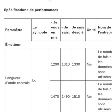
Spécifications de performances
- Je
Le
vous
- Je
Je suis
Nom de
Paramètre
Unité
symbole
en
sais.
désolé.
l'entrep
prie.
Émetteur
Le nomb
de fois o
les
1290
1310
1330
Nm
données
sont
utilisées
Longueur
Lc
d'onde centrale
Le nomb
de fois o
les
1470
1490
1510
Nm
données
sont
utilisées