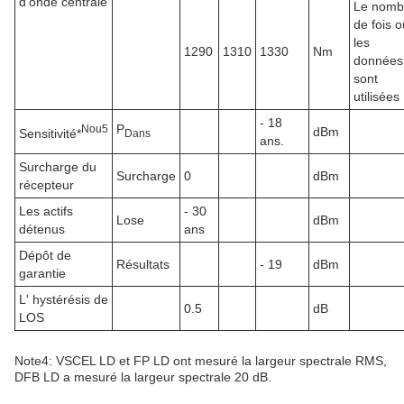
d'onde centrale
Le nomb
de fois o
les
1290
1310
1330
Nm
données
sont
utilisées
- 18
P
N
ou
5
dBm
Sensitivité*
Dans
ans.
Surcharge du
Surcharge
0
dBm
récepteur
Les actifs
- 30
Lose
dBm
détenus
ans
Dépôt de
Résultats
- 19
dBm
garantie
L' hystérésis de
0.5
dB
LOS
Note4: VSCEL LD et FP LD ont mesuré la largeur spectrale RMS,
DFB LD a mesuré la largeur spectrale 20 dB.