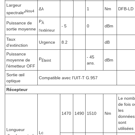
Largeur
∆λ
1
Nm
DFB-LD
N
ou
4
spectrale*
P
Puissance de
À
- 5
0
dBm
sortie moyenne
l'extérieur
Taux
Urgence
8.2
dB
d'extinction
Puissance
- 45
P
moyenne de
dBm
Éteint
ans.
l'émetteur OFF
Sortie œil
Compatible avec l'UIT-T G.957
optique
Récepteur
Le nomb
de fois o
les
1470
1490
1510
Nm
données
sont
utilisées
Longueur
Lc