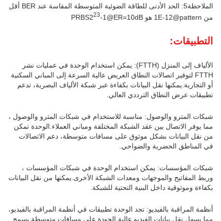
الملاحظة5: الحد الأدنى للطاقة الضوئية المتوسطة المقاسة عند BER أقل
23
من 1E-12@pattern هو PRBS2
-1@ER=10dB
التطبيقات:
الألياف إلى المنزل (FTTH): يمكن استخدام الوحدة في عمليات نشر
FTTH لتوفير اتصالات النطاق العريض عالية السرعة إلى المباني السكنية
أو التجارية.يمكنها نقل البيانات بكفاءة عبر شبكة الألياف البصرية، تدعم
تطبيقات عرض النطاق الترددي العالي.
شبكات المترو والوصول: مناسبة للاستخدام في شبكات المترو والوصول ،
مما يوفر الاتصال بين عقد الشبكة المختلفة ومباني العملاء.الوحدة تمكن
من نقل البيانات بشكل موثوق على مسافات متوسطة، دعم الاتصالات
في المناطق الحضرية والضواحي.
شبكات المؤسسات: يمكن استخدام الوحدة في شبكات المؤسسات ،
وربط المفاتيح والموجهات ومعدات الشبكة الأخرى.يمكنها من نقل البيانات
بكفاءة وموثوقية داخل البنية التحتية للشبكة.
أنظمة المراقبة بالفيديو: تجد الوحدة تطبيقات في أنظمة المراقبة بالفيديو،
مما يسهل نقل بيانات الفيديو عالية الجودة على مسافات متوسطة.يسمح