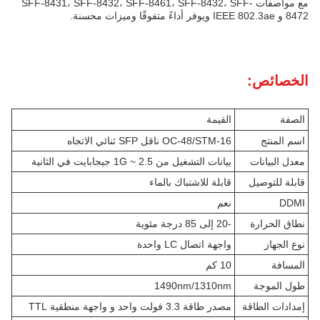
مع مواصفات SFF-8431، SFF-8432، SFF-8461، SFF-8432، SFF-
8472 و IEEE 802.3ae ويوفر أداءً متفوقًا وميزات محسنة.
الخصائص:
الصفة
القيمة
اسم المنتج
OC-48/STM-16 ناقل SFP ثنائي الاتجاه
معدل البيانات
بيانات التشغيل من 1G ~ 2.5 جيجابايت في الثانية
قابلة للتوصيل
قابلة للاشتباك بالماء
DDMI
نعم
نطاق الحرارة
-20 إلى 85 درجة مئوية
نوع الجهاز
واجهة اتصال LC واحدة
المسافة
10 كم
طول الموجة
1490nm/1310nm
إمدادات الطاقة
مصدر طاقة 3.3 فولت واحد و واجهة منطقية TTL