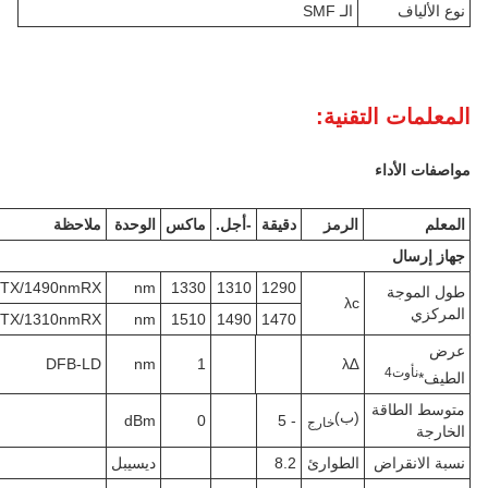
نوع الألياف
الـ SMF
المعلمات التقنية:
مواصفات الأداء
المعلم
الرمز
دقيقة
-أجل.
ماكس
الوحدة
ملاحظة
جهاز إرسال
TX/1490nmRX
nm
1330
1310
1290
طول الموجة
λc
المركزي
TX/1310nmRX
nm
1510
1490
1470
عرض
DFB-LD
nm
1
∆λ
ن
أوت
4
الطيف*
متوسط الطاقة
(ب)
dBm
0
- 5
خارج
الخارجة
نسبة الانقراض
الطوارئ
8.2
ديسيبل