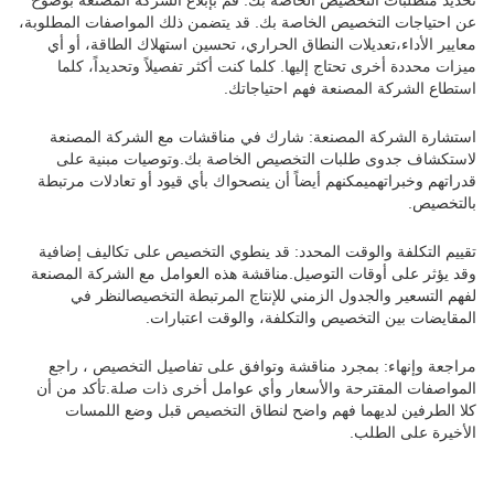
عن احتياجات التخصيص الخاصة بك. قد يتضمن ذلك المواصفات المطلوبة،
معايير الأداء،تعديلات النطاق الحراري، تحسين استهلاك الطاقة، أو أي
ميزات محددة أخرى تحتاج إليها. كلما كنت أكثر تفصيلاً وتحديداً، كلما
استطاع الشركة المصنعة فهم احتياجاتك.
استشارة الشركة المصنعة: شارك في مناقشات مع الشركة المصنعة
لاستكشاف جدوى طلبات التخصيص الخاصة بك.وتوصيات مبنية على
قدراتهم وخبراتهميمكنهم أيضاً أن ينصحواك بأي قيود أو تعادلات مرتبطة
بالتخصيص.
تقييم التكلفة والوقت المحدد: قد ينطوي التخصيص على تكاليف إضافية
وقد يؤثر على أوقات التوصيل.مناقشة هذه العوامل مع الشركة المصنعة
لفهم التسعير والجدول الزمني للإنتاج المرتبطة التخصيصالنظر في
المقايضات بين التخصيص والتكلفة، والوقت اعتبارات.
مراجعة وإنهاء: بمجرد مناقشة وتوافق على تفاصيل التخصيص ، راجع
المواصفات المقترحة والأسعار وأي عوامل أخرى ذات صلة.تأكد من أن
كلا الطرفين لديهما فهم واضح لنطاق التخصيص قبل وضع اللمسات
الأخيرة على الطلب.