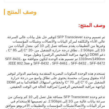
وصف المنتج
وصف المنتج:
تم تصميم وحدة SFP Transciever لتوفير حل نقل بيانات عالي السرعة
عالي الأداء والتكلفة لمركز البيانات والاتصالات وشبكات المؤسسات
وغيرها من التطبيقات.يقدم مسافة تصل إلى 10 كم، معدل البيانات من
1G إلى 2.5Gbps ، نطاق درجة حرارة التشغيل من -20 °C إلى 85 °C ،
دعم DDMI (واجهة مراقبة التشخيص الرقمي) وطول موجة
1310nm/1490nm.تم تصميم هذه الوحدة لتكون متوافقة مع SFF-8431،
SFF-8432 ، SFF-8461 ، SFF-8432 ، SFF-8472 و IEEE 802.3ae.
تستخدم هذه الوحدة المكونات البصرية المتقدمة وتصاميم الدوائر لتوفير
أداء متفوق وميزات محسنة.يحتوي على نطاق واسع من درجة حرارة
التشغيل من 0 °C إلى 70 °C وانخفاض استهلاك الطاقةكما يدعم DDMI
(واجهة مراقبة التشخيص الرقمي) لمراقبة الحالة في الوقت الحقيقي.
تدعم وحدة SFP Transciever مسافة نقل تصل إلى 10 كم وتمكن من
سرعة بيانات عالية من 1G إلى 2.5Gbps. تم تصميمها للاستخدام في
مركز البيانات والاتصالاتشبكات المؤسسات والتطبيقات الأخرىوهو متوافق