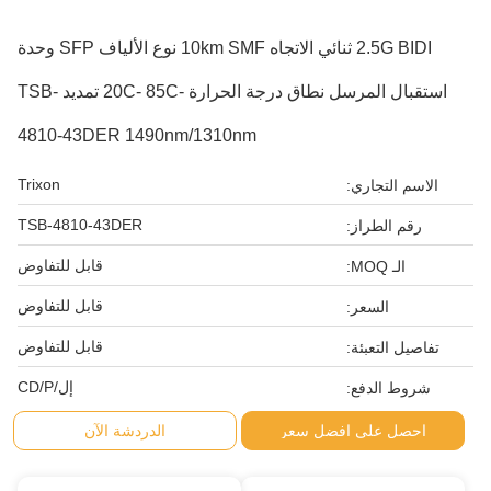
2.5G BIDI ثنائي الاتجاه 10km SMF نوع الألياف SFP وحدة
استقبال المرسل نطاق درجة الحرارة -20C- 85C تمديد TSB-
4810-43DER 1490nm/1310nm
Trixon
الاسم التجاري:
TSB-4810-43DER
رقم الطراز:
قابل للتفاوض
الـ MOQ:
قابل للتفاوض
السعر:
قابل للتفاوض
تفاصيل التعبئة:
إل/CD/P
شروط الدفع:
احصل على افضل سعر
الدردشة الآن