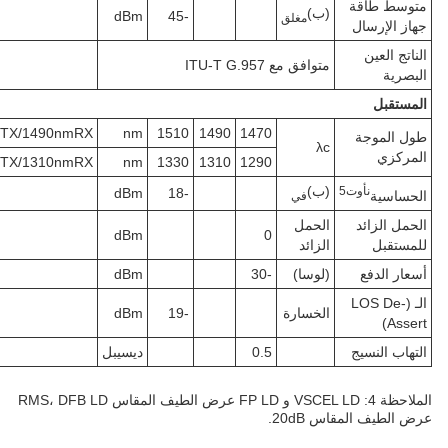
متوسط طاقة
(ب)
dBm
-45
مغلق
جهاز الإرسال
الناتج العين
متوافق مع ITU-T G.957
البصرية
المستقبل
TX/1490nmRX
nm
1510
1490
1470
طول الموجة
λc
المركزي
TX/1310nmRX
nm
1330
1310
1290
(ب)
ن
أوت
5
dBm
-18
الحساسية
في
الحمل الزائد
الحمل
dBm
0
للمستقبل
الزائد
أسعار الدفع
(لوسا)
-30
dBm
الـ (LOS De-
الخسارة
-19
dBm
Assert)
التهاب النسيج
0.5
ديسيبل
الملاحظة 4: VSCEL LD و FP LD عرض الطيف المقاس RMS، DFB LD
عرض الطيف المقاس 20dB.