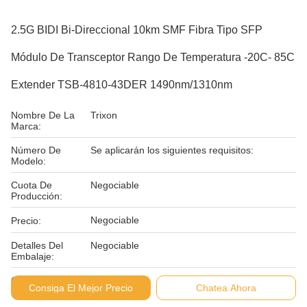
2.5G BIDI Bi-Direccional 10km SMF Fibra Tipo SFP
Módulo De Transceptor Rango De Temperatura -20C- 85C
Extender TSB-4810-43DER 1490nm/1310nm
Nombre De La
Trixon
Marca:
Número De
Se aplicarán los siguientes requisitos:
Modelo:
Cuota De
Negociable
Producción:
Negociable
Precio:
Detalles Del
Negociable
Embalaje:
Condiciones De
L/C D/P
Consiga El Mejor Precio
Chatea Ahora
Pago: