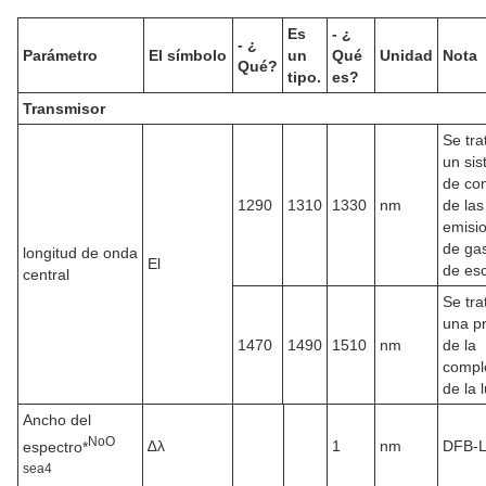
Es
- ¿
- ¿
Parámetro
El símbolo
un
Qué
Unidad
Nota
Qué?
tipo.
es?
Transmisor
Se tra
un si
de con
1290
1310
1330
nm
de las
emisi
de ga
longitud de onda
El
de es
central
Se tra
una p
1470
1490
1510
nm
de la
compl
de la l
Ancho del
No
O
∆λ
1
nm
DFB-
espectro*
sea
4