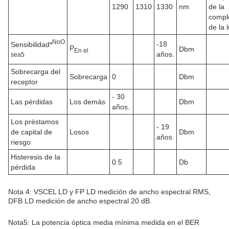
1290
1310
1330
nm
de la
compl
de la l
No
O
-18
Sensibilidad*
P
Dbm
En el
años.
sea
5
Sobrecarga del
Sobrecarga
0
Dbm
receptor
- 30
Las pérdidas
Los demás
Dbm
años.
Los préstamos
- 19
de capital de
Losos
Dbm
años
riesgo
Histeresis de la
0.5
Db
pérdida
Nota 4: VSCEL LD y FP LD medición de ancho espectral RMS,
DFB LD medición de ancho espectral 20 dB.
Nota5: La potencia óptica media mínima medida en el BER