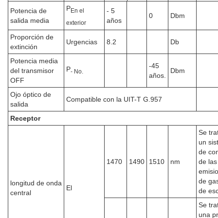
P
Potencia de
- 5
En el
0
Dbm
salida media
años
exterior
Proporción de
Urgencias
8.2
Db
extinción
Potencia media
-45
P
del transmisor
Dbm
- No.
años.
OFF
Ojo óptico de
Compatible con la UIT-T G.957
salida
Receptor
Se tra
un si
de con
1470
1490
1510
nm
de las
emisi
de ga
longitud de onda
El
de es
central
Se tra
una p