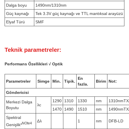
Dalga boyu
1490nm/1310nm
Güç kaynağı
Tek 3.3V güç kaynağı ve TTL mantıksal arayüzü
Elyaf Türü
SMF
Teknik parametreler:
Performans Özellikleri √ Optik
En
Parametreler
Simge
Min.
Tipik.
Birim
Not:
fazla.
Göndericisi
1290
1310
1330
nm
1310nmTX
Merkezi Dalga
λc
Boyutu
1470
1490
1510
nm
1490nmTX
Spektral
∆λ
1
nm
DFB-LD
N
Ote
4
Genişlik*