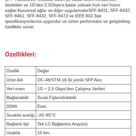
destekler ve 1G'den 2.5Gbps'e kadar yüksek hızlı veri hızını
sağlar.Kurumsal ağlar ve diğer uygulamalarSFF-8431, SFF-8432,
SFF-8461, SFF-8432, SFF-8472 ve IEEE 802.3ae
spesifikasyonlarına uygundur ve üstün performans ve geliştirilmiş
özellikler sunar.
Özellikleri:
Özellik
Değer
Ürün Adı
OC-48/STM-16 İki yönlü SFP Alıcı
Veri oranı
1G ~ 2.5 Gbps'den Çalışma Verileri
Bağlanabilir
Sıcak Fişlendirilebilir
DDMI
Evet.
Sıcaklık aralığı
-20~85°C
Bağlantı tipi
Tek LC Bağlantısı Arayüzü
Uzaklık
10 km.