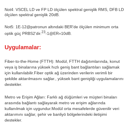
Not4: VSCEL LD ve FP LD ölçülen spektral genişlik RMS, DFB LD
ölçülen spektral genişlik 20dB.
Not5: 1E-12@patronun altındaki BER'de ölçülen minimum orta
23
optik güç PRBS2'dir.
-1@ER=10dB.
Uygulamalar:
Fiber-to-the-Home (FTTH): Modül, FTTH dağıtımlarında, konut
veya iş binalarına yüksek hızlı geniş bant bağlantıları sağlamak
için kullanılabilir.Fiber optik ağ üzerinden verilerin verimli bir
şekilde aktarılmasını sağlar., yüksek bant genişliği uygulamalarını
destekler.
Metro ve Erişim Ağları: Farklı ağ düğümleri ve müşteri binaları
arasında bağlantı sağlayarak metro ve erişim ağlarında
kullanılmak için uygundur.Modül orta mesafelerde güvenilir veri
aktarımını sağlar, şehir ve banliyö bölgelerindeki iletişimi
destekler.