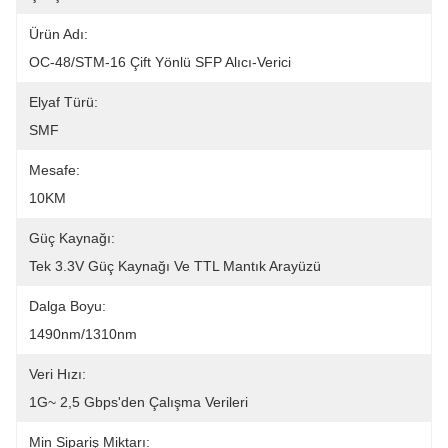
Ürün Adı:
OC-48/STM-16 Çift Yönlü SFP Alıcı-Verici
Elyaf Türü:
SMF
Mesafe:
10KM
Güç Kaynağı:
Tek 3.3V Güç Kaynağı Ve TTL Mantık Arayüzü
Dalga Boyu:
1490nm/1310nm
Veri Hızı:
1G~ 2,5 Gbps'den Çalışma Verileri
Min Sipariş Miktarı: