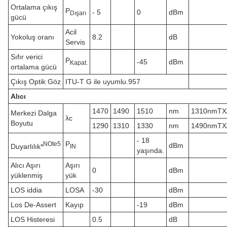
Ortalama çıkış
P
- 5
0
dBm
Dışarı
gücü
Acil
Yokoluş oranı
8.2
dB
Servis
Sıfır verici
P
-45
dBm
Kapat.
ortalama gücü
Çıkış Optik Göz
ITU-T G ile uyumlu.957
Alıcı
1470
1490
1510
nm
1310nmTX
Merkezi Dalga
λc
Boyutu
1290
1310
1330
nm
1490nmTX
- 18
P
N
Ote
5
dBm
Duyarlılık*
IN
yaşında.
Alıcı Aşırı
Aşırı
0
dBm
yüklenmiş
yük
LOS iddia
LOSA
-30
dBm
Los De-Assert
Kayıp
-19
dBm
LOS Histeresi
0.5
dB