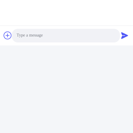
Photo
Video Call
Audio Call
Etiketler:
SFP Alıcı Modülü
Sfp Iki Yönlü Alıcı
BiDi SFP Alıcı-Verici