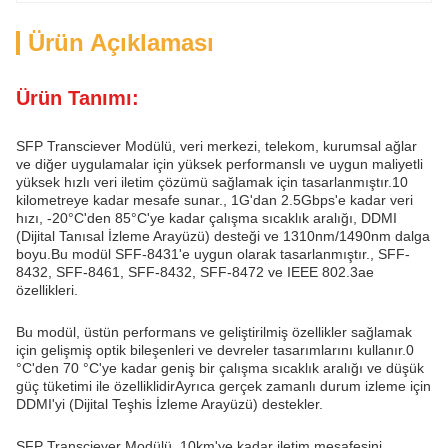
Ürün Açıklaması
Ürün Tanımı:
SFP Transciever Modülü, veri merkezi, telekom, kurumsal ağlar
ve diğer uygulamalar için yüksek performanslı ve uygun maliyetli
yüksek hızlı veri iletim çözümü sağlamak için tasarlanmıştır.10
kilometreye kadar mesafe sunar., 1G'dan 2.5Gbps'e kadar veri
hızı, -20°C'den 85°C'ye kadar çalışma sıcaklık aralığı, DDMI
(Dijital Tanısal İzleme Arayüzü) desteği ve 1310nm/1490nm dalga
boyu.Bu modül SFF-8431'e uygun olarak tasarlanmıştır., SFF-
8432, SFF-8461, SFF-8432, SFF-8472 ve IEEE 802.3ae
özellikleri.
Bu modül, üstün performans ve geliştirilmiş özellikler sağlamak
için gelişmiş optik bileşenleri ve devreler tasarımlarını kullanır.0
°C'den 70 °C'ye kadar geniş bir çalışma sıcaklık aralığı ve düşük
güç tüketimi ile özelliklidirAyrıca gerçek zamanlı durum izleme için
DDMI'yi (Dijital Teşhis İzleme Arayüzü) destekler.
SFP Transciever Modülü, 10km'ye kadar iletim mesafesini