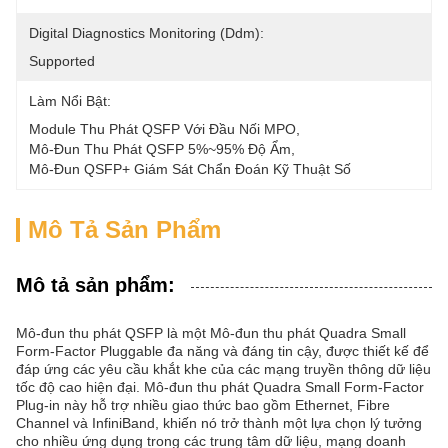
Digital Diagnostics Monitoring (Ddm):
Supported
Làm Nổi Bật:
Module Thu Phát QSFP Với Đầu Nối MPO
, 
Mô-Đun Thu Phát QSFP 5%~95% Độ Ẩm
, 
Mô-Đun QSFP+ Giám Sát Chẩn Đoán Kỹ Thuật Số
Mô Tả Sản Phẩm
Mô tả sản phẩm:
Mô-đun thu phát QSFP là một Mô-đun thu phát Quadra Small
Form-Factor Pluggable đa năng và đáng tin cậy, được thiết kế để
đáp ứng các yêu cầu khắt khe của các mạng truyền thông dữ liệu
tốc độ cao hiện đại. Mô-đun thu phát Quadra Small Form-Factor
Plug-in này hỗ trợ nhiều giao thức bao gồm Ethernet, Fibre
Channel và InfiniBand, khiến nó trở thành một lựa chọn lý tưởng
cho nhiều ứng dụng trong các trung tâm dữ liệu, mạng doanh