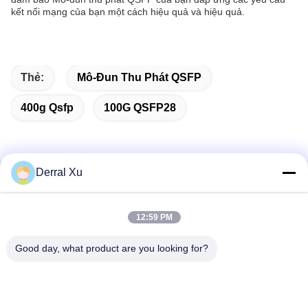
kết nối mạng của bạn một cách hiệu quả và hiệu quả.
Thẻ:
Mô-Đun Thu Phát QSFP
400g Qsfp
100G QSFP28
Derral Xu
Liên lạc nhanh
12:59 PM
Địa chỉ
Tòa nhà 2 #, số 1000 Đại lộ Tiangong, đường Xinxing, Khu
Good day, what product are you looking for?
vực mới Tianfu, tỉnh Chengdu Sichuan, 610213, Trung Quốc
điện thoại
86-28-63025144-817