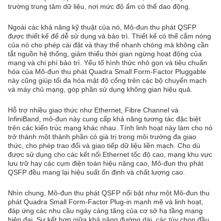
trường trung tâm dữ liệu, nơi mức độ ẩm có thể dao động.
Ngoài các khả năng kỹ thuật của nó, Mô-đun thu phát QSFP
được thiết kế để dễ sử dụng và bảo trì. Thiết kế có thể cắm nóng
của nó cho phép cài đặt và thay thế nhanh chóng mà không cần
tắt nguồn hệ thống, giảm thiểu thời gian ngừng hoạt động của
mạng và chi phí bảo trì. Yếu tố hình thức nhỏ gọn và tiêu chuẩn
hóa của Mô-đun thu phát Quadra Small Form-Factor Pluggable
này cũng giúp tối đa hóa mật độ cổng trên các bộ chuyển mạch
và máy chủ mạng, góp phần sử dụng không gian hiệu quả.
Hỗ trợ nhiều giao thức như Ethernet, Fibre Channel và
InfiniBand, mô-đun này cung cấp khả năng tương tác đặc biệt
trên các kiến trúc mạng khác nhau. Tính linh hoạt này làm cho nó
trở thành một thành phần có giá trị trong môi trường đa giao
thức, cho phép trao đổi và giao tiếp dữ liệu liền mạch. Cho dù
được sử dụng cho các kết nối Ethernet tốc độ cao, mạng khu vực
lưu trữ hay các cụm điện toán hiệu năng cao, Mô-đun thu phát
QSFP đều mang lại hiệu suất ổn định và chất lượng cao.
Nhìn chung, Mô-đun thu phát QSFP nổi bật như một Mô-đun thu
phát Quadra Small Form-Factor Plug-in mạnh mẽ và linh hoạt,
đáp ứng các nhu cầu ngày càng tăng của cơ sở hạ tầng mạng
hiện đại. Sự kết hợp giữa khả năng đường dài, các tùy chọn đầu