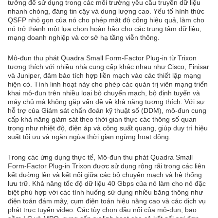
tưởng để sử dụng trong các môi trường yêu cầu truyền dữ liệu
nhanh chóng, đáng tin cậy và dung lượng cao. Yếu tố hình thức
QSFP nhỏ gọn của nó cho phép mật độ cổng hiệu quả, làm cho
nó trở thành một lựa chọn hoàn hảo cho các trung tâm dữ liệu,
mạng doanh nghiệp và cơ sở hạ tầng viễn thông.
Mô-đun thu phát Quadra Small Form-Factor Plug-in từ Trixon
tương thích với nhiều nhà cung cấp khác nhau như Cisco, Finisar
và Juniper, đảm bảo tích hợp liền mạch vào các thiết lập mạng
hiện có. Tính linh hoạt này cho phép các quản trị viên mạng triển
khai mô-đun trên nhiều loại bộ chuyển mạch, bộ định tuyến và
máy chủ mà không gặp vấn đề về khả năng tương thích. Với sự
hỗ trợ của Giám sát chẩn đoán kỹ thuật số (DDM), mô-đun cung
cấp khả năng giám sát theo thời gian thực các thông số quan
trọng như nhiệt độ, điện áp và công suất quang, giúp duy trì hiệu
suất tối ưu và ngăn ngừa thời gian ngừng hoạt động.
Trong các ứng dụng thực tế, Mô-đun thu phát Quadra Small
Form-Factor Plug-in Trixon được sử dụng rộng rãi trong các liên
kết đường lên và kết nối giữa các bộ chuyển mạch và hệ thống
lưu trữ. Khả năng tốc độ dữ liệu 40 Gbps của nó làm cho nó đặc
biệt phù hợp với các tình huống sử dụng nhiều băng thông như
điện toán đám mây, cụm điện toán hiệu năng cao và các dịch vụ
phát trực tuyến video. Các tùy chọn đầu nối của mô-đun, bao