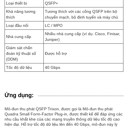
Loại thiết bị
QSFP+
Khả năng tương
Tương thích với các cổng QSFP trên bộ
thích
chuyển mạch, bộ định tuyến và máy chủ
Loại đầu nối
LC / MPO
Nhiều nhà cung cấp (ví dụ: Cisco, Finisar,
Nhà cung cấp
Juniper)
Giám sát chẩn
đoán kỹ thuật số
Được hỗ trợ
(DDM)
Tốc độ dữ liệu
40 Gbps
Ứng dụng:
Mô-đun thu phát QSFP Trixon, được gọi là Mô-đun thu phát
Quadra Small Form-Factor Plug-in, được thiết kế để đáp ứng các
nhu cầu khắt khe của các mạng truyền thông dữ liệu tốc độ cao
hiện đại. Hỗ trợ tốc độ dữ liệu lên đến 40 Gbps, mô-đun này lý