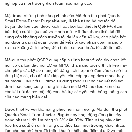
nghiệp và môi trường điện toán hiệu năng cao.
Một trong những tính năng chính của Mô-đun thu phát Quadra
Small Form-Factor Pluggable này là khả năng hỗ trợ tốc độ
truyền dữ liệu cao, được kích hoạt bởi loại thiết bị QSFP+, đảm
bảo hiệu suất hiệu quả và mạnh mẽ. Mô-đun được thiết kế để
cung cấp khoảng cách truyền tối đa lên đến 40 km, cho phép kết
nối đường dài rất quan trọng để kết nối các phân đoạn mạng ở
xa mà không ảnh hưởng đến tính toàn vẹn hoặc tốc độ tín hiệu.
Mô-đun thu phát QSFP cung cấp sự linh hoạt về các tùy chọn kết
nối, có cả loại đầu nối LC và MPO. Khả năng tương thích kép này
cho phép các kỹ sư mạng dễ dàng tích hợp mô-đun vào cơ sở hạ
tầng hiện có, cho dù thiết lập yêu cầu cáp quang đơn mode hay
đa mode. Đầu nối LC được sử dụng rộng rãi cho các kết nối sợi
đơn hoặc song công, trong khi đầu nối MPO tạo điều kiện cho
các kết nối đa sợi mật độ cao, hỗ trợ các yêu cầu băng thông cao
của các mạng hiện đại.
Được thiết kế với khả năng phục hồi môi trường, Mô-đun thu phát
Quadra Small Form-Factor Plug-in này hoạt động đáng tin cậy
trong phạm vi độ ẩm rộng từ 5% đến 95%. Tính năng này đảm
bảo hiệu suất ổn định trong các điều kiện môi trường khác nhau,
làm cho nó phù hợp để triển khai ở nhiều địa điểm địa lý và môi