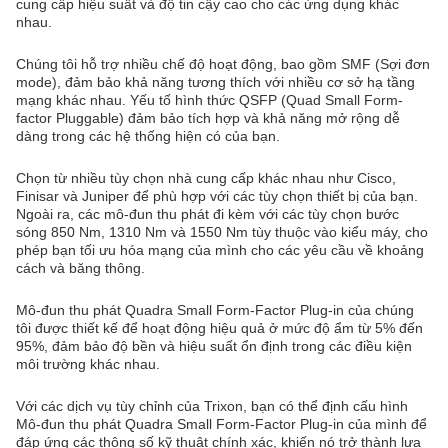
cung cấp hiệu suất và độ tin cậy cao cho các ứng dụng khác
nhau.
Chúng tôi hỗ trợ nhiều chế độ hoạt động, bao gồm SMF (Sợi đơn
mode), đảm bảo khả năng tương thích với nhiều cơ sở hạ tầng
mạng khác nhau. Yếu tố hình thức QSFP (Quad Small Form-
factor Pluggable) đảm bảo tích hợp và khả năng mở rộng dễ
dàng trong các hệ thống hiện có của bạn.
Chọn từ nhiều tùy chọn nhà cung cấp khác nhau như Cisco,
Finisar và Juniper để phù hợp với các tùy chọn thiết bị của bạn.
Ngoài ra, các mô-đun thu phát đi kèm với các tùy chọn bước
sóng 850 Nm, 1310 Nm và 1550 Nm tùy thuộc vào kiểu máy, cho
phép bạn tối ưu hóa mạng của mình cho các yêu cầu về khoảng
cách và băng thông.
Mô-đun thu phát Quadra Small Form-Factor Plug-in của chúng
tôi được thiết kế để hoạt động hiệu quả ở mức độ ẩm từ 5% đến
95%, đảm bảo độ bền và hiệu suất ổn định trong các điều kiện
môi trường khác nhau.
Với các dịch vụ tùy chỉnh của Trixon, bạn có thể định cấu hình
Mô-đun thu phát Quadra Small Form-Factor Plug-in của mình để
đáp ứng các thông số kỹ thuật chính xác, khiến nó trở thành lựa