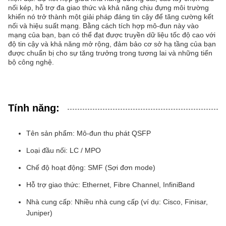
nối kép, hỗ trợ đa giao thức và khả năng chịu đựng môi trường
khiến nó trở thành một giải pháp đáng tin cậy để tăng cường kết
nối và hiệu suất mạng. Bằng cách tích hợp mô-đun này vào
mạng của bạn, bạn có thể đạt được truyền dữ liệu tốc độ cao với
độ tin cậy và khả năng mở rộng, đảm bảo cơ sở hạ tầng của bạn
được chuẩn bị cho sự tăng trưởng trong tương lai và những tiến
bộ công nghệ.
Tính năng:
Tên sản phẩm: Mô-đun thu phát QSFP
Loại đầu nối: LC / MPO
Chế độ hoạt động: SMF (Sợi đơn mode)
Hỗ trợ giao thức: Ethernet, Fibre Channel, InfiniBand
Nhà cung cấp: Nhiều nhà cung cấp (ví dụ: Cisco, Finisar,
Juniper)