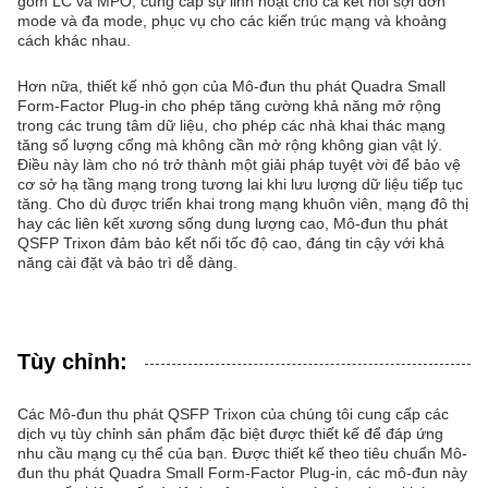
gồm LC và MPO, cung cấp sự linh hoạt cho cả kết nối sợi đơn
mode và đa mode, phục vụ cho các kiến trúc mạng và khoảng
cách khác nhau.
Hơn nữa, thiết kế nhỏ gọn của Mô-đun thu phát Quadra Small
Form-Factor Plug-in cho phép tăng cường khả năng mở rộng
trong các trung tâm dữ liệu, cho phép các nhà khai thác mạng
tăng số lượng cổng mà không cần mở rộng không gian vật lý.
Điều này làm cho nó trở thành một giải pháp tuyệt vời để bảo vệ
cơ sở hạ tầng mạng trong tương lai khi lưu lượng dữ liệu tiếp tục
tăng. Cho dù được triển khai trong mạng khuôn viên, mạng đô thị
hay các liên kết xương sống dung lượng cao, Mô-đun thu phát
QSFP Trixon đảm bảo kết nối tốc độ cao, đáng tin cậy với khả
năng cài đặt và bảo trì dễ dàng.
Tùy chỉnh:
Các Mô-đun thu phát QSFP Trixon của chúng tôi cung cấp các
dịch vụ tùy chỉnh sản phẩm đặc biệt được thiết kế để đáp ứng
nhu cầu mạng cụ thể của bạn. Được thiết kế theo tiêu chuẩn Mô-
đun thu phát Quadra Small Form-Factor Plug-in, các mô-đun này