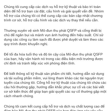
Chúng tôi cung cấp các dịch vụ hỗ trợ kỹ thuật và bảo trì toàn
diện để hỗ trợ bạn cài đặt, cấu hình và giải quyết vấn đề. Nhóm
hỗ trợ của chúng tôi có thể cung cấp các bản cập nhật chương
trình cơ sở, hỗ trợ cấu hình và các dịch vụ thay thế nếu cần.
Thường xuyên vệ sinh Mô-đun thu phát QSFP và cổng thiết bị
chủ để ngăn bụi và mảnh vụn ảnh hưởng đến hiệu suất. Chỉ sử
dụng các công cụ làm sạch đã được phê duyệt và làm theo các
quy trình được khuyến nghị.
Để tối đa hóa tuổi thọ và độ tin cậy của Mô-đun thu phát QSFP
của bạn, hãy vận hành nó trong các điều kiện môi trường được
chỉ định và tránh tiếp xúc với phóng điện tĩnh.
Để biết thông số kỹ thuật sản phẩm chi tiết, hướng dẫn sử dụng
và tải xuống phần mềm, vui lòng tham khảo các tài nguyên trực
tuyến của chúng tôi. Cổng hỗ trợ kỹ thuật của chúng tôi chứa các
câu hỏi thường gặp, hướng dẫn khắc phục sự cố và các bài viết
cơ sở kiến thức để giúp bạn giải quyết các sự cố thường gặp một
cách nhanh chóng.
Chúng tôi cam kết cung cấp hỗ trợ và dịch vụ chất lượng cao để
đảm bảo Mô-đun thu phát QSFP của bạn đáp ứng các yêu cầu