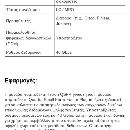
διακομιστές
Τύπος συνδέσμου
LC / MPO
Διάφοροι (π.χ., Cisco, Finisar,
Προμηθευτής
Juniper)
Παρακολούθηση
ψηφιακών διαγνωστικών
Υποστηρίζεται
(DDM)
Ρυθμός δεδομένων
40 Gbps
Εφαρμογές:
Η μονάδα πομποδέκτη Trixon QSFP, γνωστή ως η μονάδα
πομποδέκτη Quadra Small Form-Factor Plug-in, έχει σχεδιαστεί
για να καλύπτει τις απαιτητικές ανάγκες των σύγχρονων δικτύων
επικοινωνίας δεδομένων υψηλής ταχύτητας. Υποστηρίζοντας
ρυθμούς δεδομένων έως και 40 Gbps, αυτή η μονάδα είναι ιδανική
για χρήση σε περιβάλλοντα που απαιτούν ταχεία, αξιόπιστη και
υψηλής χωρητικότητας μετάδοση δεδομένων. Ο συμπαγής