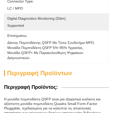
Connector Type:
LC / MPO
Digital Diagnostics Monitoring (Ddm):
Supported
Επισημαίνω:
Δέκτης Πομποδέκτης QSFP Με Τύπο Συνδετήρα MPO
, 
Μονάδα Πομποδέκτη QSFP 5%~95% Υγρασίας
, 
Μονάδα QSFP+ Με Παρακολούθηση Ψηφιακών 
Διαγνωστικών
Περιγραφή Προϊόντων
Περιγραφή Προϊόντος:
Η μονάδα πομποδέκτη QSFP είναι μια εξαιρετικά ευέλικτη και
αξιόπιστη μονάδα πομποδέκτη Quadra Small Form-Factor
Pluggable, σχεδιασμένη για να καλύπτει τις απαιτητικές
απαιτήσεις των σύγχρονων δικτύων επικοινωνίας δεδομένων