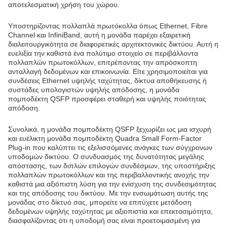
αποτελεσματική χρήση του χώρου.
Υποστηρίζοντας πολλαπλά πρωτόκολλα όπως Ethernet, Fibre
Channel και InfiniBand, αυτή η μονάδα παρέχει εξαιρετική
διαλειτουργικότητα σε διαφορετικές αρχιτεκτονικές δικτύου. Αυτή η
ευελιξία την καθιστά ένα πολύτιμο στοιχείο σε περιβάλλοντα
πολλαπλών πρωτοκόλλων, επιτρέποντας την απρόσκοπτη
ανταλλαγή δεδομένων και επικοινωνία. Είτε χρησιμοποιείται για
συνδέσεις Ethernet υψηλής ταχύτητας, δίκτυα αποθήκευσης ή
συστάδες υπολογιστών υψηλής απόδοσης, η μονάδα
πομποδέκτη QSFP προσφέρει σταθερή και υψηλής ποιότητας
απόδοση.
Συνολικά, η μονάδα πομποδέκτη QSFP ξεχωρίζει ως μια ισχυρή
και ευέλικτη μονάδα πομποδέκτη Quadra Small Form-Factor
Plug-in που καλύπτει τις εξελισσόμενες ανάγκες των σύγχρονων
υποδομών δικτύου. Ο συνδυασμός της δυνατότητας μεγάλης
απόστασης, των διπλών επιλογών συνδέσμων, της υποστήριξης
πολλαπλών πρωτοκόλλων και της περιβαλλοντικής ανοχής την
καθιστά μια αξιόπιστη λύση για την ενίσχυση της συνδεσιμότητας
και της απόδοσης του δικτύου. Με την ενσωμάτωση αυτής της
μονάδας στο δίκτυό σας, μπορείτε να επιτύχετε μετάδοση
δεδομένων υψηλής ταχύτητας με αξιοπιστία και επεκτασιμότητα,
διασφαλίζοντας ότι η υποδομή σας είναι προετοιμασμένη για