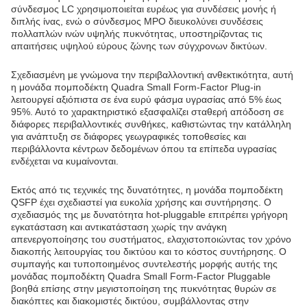
σύνδεσμος LC χρησιμοποιείται ευρέως για συνδέσεις μονής ή
διπλής ίνας, ενώ ο σύνδεσμος MPO διευκολύνει συνδέσεις
πολλαπλών ινών υψηλής πυκνότητας, υποστηρίζοντας τις
απαιτήσεις υψηλού εύρους ζώνης των σύγχρονων δικτύων.
Σχεδιασμένη με γνώμονα την περιβαλλοντική ανθεκτικότητα, αυτή
η μονάδα πομποδέκτη Quadra Small Form-Factor Plug-in
λειτουργεί αξιόπιστα σε ένα ευρύ φάσμα υγρασίας από 5% έως
95%. Αυτό το χαρακτηριστικό εξασφαλίζει σταθερή απόδοση σε
διάφορες περιβαλλοντικές συνθήκες, καθιστώντας την κατάλληλη
για ανάπτυξη σε διάφορες γεωγραφικές τοποθεσίες και
περιβάλλοντα κέντρων δεδομένων όπου τα επίπεδα υγρασίας
ενδέχεται να κυμαίνονται.
Εκτός από τις τεχνικές της δυνατότητες, η μονάδα πομποδέκτη
QSFP έχει σχεδιαστεί για ευκολία χρήσης και συντήρησης. Ο
σχεδιασμός της με δυνατότητα hot-pluggable επιτρέπει γρήγορη
εγκατάσταση και αντικατάσταση χωρίς την ανάγκη
απενεργοποίησης του συστήματος, ελαχιστοποιώντας τον χρόνο
διακοπής λειτουργίας του δικτύου και το κόστος συντήρησης. Ο
συμπαγής και τυποποιημένος συντελεστής μορφής αυτής της
μονάδας πομποδέκτη Quadra Small Form-Factor Pluggable
βοηθά επίσης στην μεγιστοποίηση της πυκνότητας θυρών σε
διακόπτες και διακομιστές δικτύου, συμβάλλοντας στην