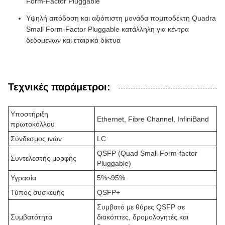
Form-Factor Pluggable
Υψηλή απόδοση και αξιόπιστη μονάδα πομποδέκτη Quadra
Small Form-Factor Pluggable κατάλληλη για κέντρα
δεδομένων και εταιρικά δίκτυα
Τεχνικές παράμετροι:
Υποστήριξη
Ethernet, Fibre Channel, InfiniBand
πρωτοκόλλου
Σύνδεσμος ινών
LC
QSFP (Quad Small Form-factor
Συντελεστής μορφής
Pluggable)
Υγρασία
5%~95%
Τύπος συσκευής
QSFP+
Συμβατό με θύρες QSFP σε
Συμβατότητα
διακόπτες, δρομολογητές και