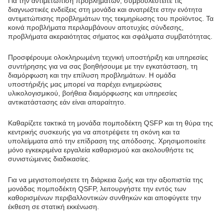
Για την αντιμετώπιση προβλημάτων, συμβουλευτείτε τις
διαγνωστικές ενδείξεις στη μονάδα και ανατρέξτε στην ενότητα
αντιμετώπισης προβλημάτων της τεκμηρίωσης του προϊόντος. Τα
κοινά προβλήματα περιλαμβάνουν αποτυχίες σύνδεσης,
προβλήματα ακεραιότητας σήματος και σφάλματα συμβατότητας.
Προσφέρουμε ολοκληρωμένη τεχνική υποστήριξη και υπηρεσίες
συντήρησης για να σας βοηθήσουμε με την εγκατάσταση, τη
διαμόρφωση και την επίλυση προβλημάτων. Η ομάδα
υποστήριξής μας μπορεί να παρέχει ενημερώσεις
υλικολογισμικού, βοήθεια διαμόρφωσης και υπηρεσίες
αντικατάστασης εάν είναι απαραίτητο.
Καθαρίζετε τακτικά τη μονάδα πομποδέκτη QSFP και τη θύρα της
κεντρικής συσκευής για να αποτρέψετε τη σκόνη και τα
υπολείμματα από την επίδραση της απόδοσης. Χρησιμοποιείτε
μόνο εγκεκριμένα εργαλεία καθαρισμού και ακολουθήστε τις
συνιστώμενες διαδικασίες.
Για να μεγιστοποιήσετε τη διάρκεια ζωής και την αξιοπιστία της
μονάδας πομποδέκτη QSFP, λειτουργήστε την εντός των
καθορισμένων περιβαλλοντικών συνθηκών και αποφύγετε την
έκθεση σε στατική εκκένωση.