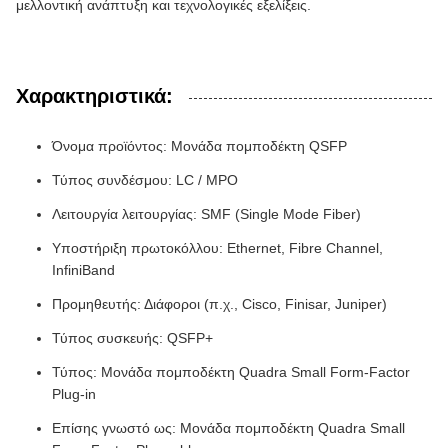
μελλοντική ανάπτυξη και τεχνολογικές εξελίξεις.
Χαρακτηριστικά:
Όνομα προϊόντος: Μονάδα πομποδέκτη QSFP
Τύπος συνδέσμου: LC / MPO
Λειτουργία λειτουργίας: SMF (Single Mode Fiber)
Υποστήριξη πρωτοκόλλου: Ethernet, Fibre Channel,
InfiniBand
Προμηθευτής: Διάφοροι (π.χ., Cisco, Finisar, Juniper)
Τύπος συσκευής: QSFP+
Τύπος: Μονάδα πομποδέκτη Quadra Small Form-Factor
Plug-in
Επίσης γνωστό ως: Μονάδα πομποδέκτη Quadra Small