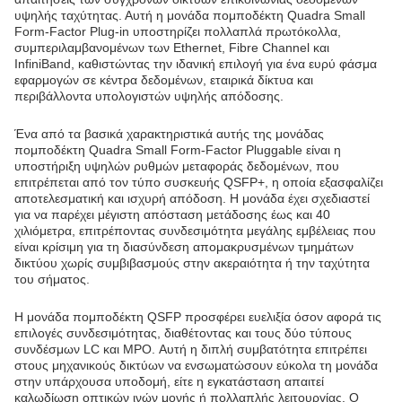
υψηλής ταχύτητας. Αυτή η μονάδα πομποδέκτη Quadra Small
Form-Factor Plug-in υποστηρίζει πολλαπλά πρωτόκολλα,
συμπεριλαμβανομένων των Ethernet, Fibre Channel και
InfiniBand, καθιστώντας την ιδανική επιλογή για ένα ευρύ φάσμα
εφαρμογών σε κέντρα δεδομένων, εταιρικά δίκτυα και
περιβάλλοντα υπολογιστών υψηλής απόδοσης.
Ένα από τα βασικά χαρακτηριστικά αυτής της μονάδας
πομποδέκτη Quadra Small Form-Factor Pluggable είναι η
υποστήριξη υψηλών ρυθμών μεταφοράς δεδομένων, που
επιτρέπεται από τον τύπο συσκευής QSFP+, η οποία εξασφαλίζει
αποτελεσματική και ισχυρή απόδοση. Η μονάδα έχει σχεδιαστεί
για να παρέχει μέγιστη απόσταση μετάδοσης έως και 40
χιλιόμετρα, επιτρέποντας συνδεσιμότητα μεγάλης εμβέλειας που
είναι κρίσιμη για τη διασύνδεση απομακρυσμένων τμημάτων
δικτύου χωρίς συμβιβασμούς στην ακεραιότητα ή την ταχύτητα
του σήματος.
Η μονάδα πομποδέκτη QSFP προσφέρει ευελιξία όσον αφορά τις
επιλογές συνδεσιμότητας, διαθέτοντας και τους δύο τύπους
συνδέσμων LC και MPO. Αυτή η διπλή συμβατότητα επιτρέπει
στους μηχανικούς δικτύων να ενσωματώσουν εύκολα τη μονάδα
στην υπάρχουσα υποδομή, είτε η εγκατάσταση απαιτεί
καλωδίωση οπτικών ινών μονής ή πολλαπλής λειτουργίας. Ο