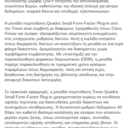
συντελεστής μορφής QSFP επιτρέπει την αποτελεσματική
πυκνότητα θυρών, καθιστώντας την ιδανική επιλογή για κέντρα
δεδομένων, εταιρικά δίκτυα και υποδομές τηλεπικοινωνιών.
Η μονάδα πομποδέκτη Quadra Small Form-Factor Plug-in από
την Trixon είναι συμβατή με διάφορους προμηθευτές όπως Cisco,
Finisar και Juniper, εξασφαλίζοντας απρόσκοπτη ενσωμάτωση
στις υπάρχουσες ρυθμίσεις δικτύου. Αυτή η ευελιξία επιτρέπει
στους διαχειριστές δικτύων να αναπτύξουν τη μονάδα σε ένα ευρύ
φάσμα διακοπτών, δρομολογητών και διακομιστών χωρίς
προβλήματα συμβατότητας. Με υποστήριξη για την
παρακολούθηση ψηφιακών διαγνωστικών (DDM), η μονάδα
παρέχει παρακολούθηση σε πραγματικό χρόνο κρίσιμων
παραμέτρων όπως θερμοκρασία, τάση και οπτική ισχύς,
βοηθώντας στη διατήρηση της βέλτιστης απόδοσης και στην
αποφυγή διακοπών λειτουργίας.
Σε πρακτικές εφαρμογές, η μονάδα πομποδέκτη Trixon Quadra
Small Form-Factor Plug-in χρησιμοποιείται ευρέως σε συνδέσεις
υψηλής ταχύτητας και διασυνδέσεις μεταξύ διακοπτών και
συστημάτων αποθήκευσης. Η δυνατότητα ρυθμού δεδομένων 40
Gbps την καθιστά ιδιαίτερα κατάλληλη για σενάρια που απαιτούν
μεγάλο εύρος ζώνης, όπως υπολογιστικό νέφος, συστάδες
υπολογιστών υψηλής απόδοσης και υπηρεσίες ροής βίντεο. Οι
επιλογές συνδέσμων της μονάδας, συμπεριλαμβανομένων των