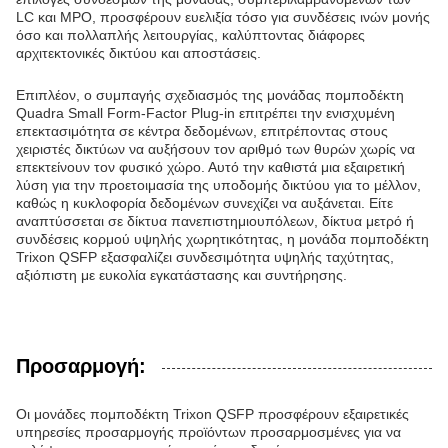
LC και MPO, προσφέρουν ευελιξία τόσο για συνδέσεις ινών μονής
όσο και πολλαπλής λειτουργίας, καλύπτοντας διάφορες
αρχιτεκτονικές δικτύου και αποστάσεις.
Επιπλέον, ο συμπαγής σχεδιασμός της μονάδας πομποδέκτη
Quadra Small Form-Factor Plug-in επιτρέπει την ενισχυμένη
επεκτασιμότητα σε κέντρα δεδομένων, επιτρέποντας στους
χειριστές δικτύων να αυξήσουν τον αριθμό των θυρών χωρίς να
επεκτείνουν τον φυσικό χώρο. Αυτό την καθιστά μια εξαιρετική
λύση για την προετοιμασία της υποδομής δικτύου για το μέλλον,
καθώς η κυκλοφορία δεδομένων συνεχίζει να αυξάνεται. Είτε
αναπτύσσεται σε δίκτυα πανεπιστημιουπόλεων, δίκτυα μετρό ή
συνδέσεις κορμού υψηλής χωρητικότητας, η μονάδα πομποδέκτη
Trixon QSFP εξασφαλίζει συνδεσιμότητα υψηλής ταχύτητας,
αξιόπιστη με ευκολία εγκατάστασης και συντήρησης.
Προσαρμογή:
Οι μονάδες πομποδέκτη Trixon QSFP προσφέρουν εξαιρετικές
υπηρεσίες προσαρμογής προϊόντων προσαρμοσμένες για να