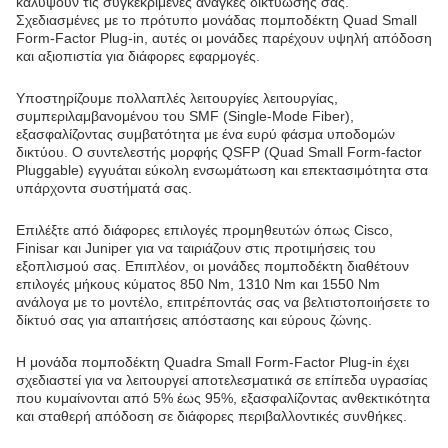
καλύψουν τις συγκεκριμένες ανάγκες δικτύωσης σας.
Σχεδιασμένες με το πρότυπο μονάδας πομποδέκτη Quad Small
Form-Factor Plug-in, αυτές οι μονάδες παρέχουν υψηλή απόδοση
και αξιοπιστία για διάφορες εφαρμογές.
Υποστηρίζουμε πολλαπλές λειτουργίες λειτουργίας,
συμπεριλαμβανομένου του SMF (Single-Mode Fiber),
εξασφαλίζοντας συμβατότητα με ένα ευρύ φάσμα υποδομών
δικτύου. Ο συντελεστής μορφής QSFP (Quad Small Form-factor
Pluggable) εγγυάται εύκολη ενσωμάτωση και επεκτασιμότητα στα
υπάρχοντα συστήματά σας.
Επιλέξτε από διάφορες επιλογές προμηθευτών όπως Cisco,
Finisar και Juniper για να ταιριάζουν στις προτιμήσεις του
εξοπλισμού σας. Επιπλέον, οι μονάδες πομποδέκτη διαθέτουν
επιλογές μήκους κύματος 850 Nm, 1310 Nm και 1550 Nm
ανάλογα με το μοντέλο, επιτρέποντάς σας να βελτιστοποιήσετε το
δίκτυό σας για απαιτήσεις απόστασης και εύρους ζώνης.
Η μονάδα πομποδέκτη Quadra Small Form-Factor Plug-in έχει
σχεδιαστεί για να λειτουργεί αποτελεσματικά σε επίπεδα υγρασίας
που κυμαίνονται από 5% έως 95%, εξασφαλίζοντας ανθεκτικότητα
και σταθερή απόδοση σε διάφορες περιβαλλοντικές συνθήκες.