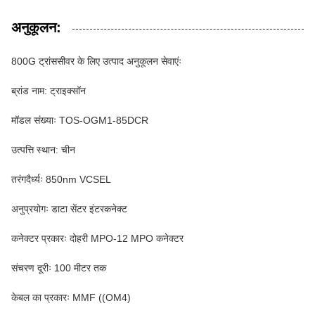
अनुकूलन:
800G ट्रांससीवर के लिए उत्पाद अनुकूलन सेवाएंः
ब्रांड नाम: ट्राइक्सॉन
मॉडल संख्याः TOS-OGM1-85DCR
उत्पत्ति स्थान: चीन
तरंगदैर्ध्यः 850nm VCSEL
अनुप्रयोगः डाटा सेंटर इंटरकनेक्ट
कनेक्टर प्रकारः दोहरी MPO-12 MPO कनेक्टर
संचरण दूरीः 100 मीटर तक
केबल का प्रकारः MMF ((OM4)