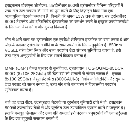
ट्राइकसन टीओएस-ओजीएम1-85डीसीआर 800जी ट्रांससीवर विभिन्न परिदृश्यों में
उच्च गति डेटा संचरण की मांगों को पूरा करने के लिए डिज़ाइन किया गया एक
अत्याधुनिक नेटवर्क समाधान है।बिजली की खपत 13W तक के साथ, यह ट्रांससीवर
800G ईथरनेट और इन्फिनिबैंड इंटरकनेक्ट का समर्थन करने के इच्छुक उपयोगकर्ताओं
के लिए एक विश्वसनीय और कुशल विकल्प है।
चीन से आने वाला यह ट्रांससीवर एक एमपीओ ऑप्टिकल इंटरफेस का दावा करता है और
ओएम4 फाइबर ट्रांसमिशन मीडिया के साथ उपयोग के लिए अनुकूलित है।850nm
VCSEL तरंग दैर्ध्य स्थिर और उच्च प्रदर्शन डेटा संचरण सुनिश्चित करता है, इसे
डेटा-गहन अनुप्रयोगों के लिए एक आदर्श विकल्प बनाता है।
MMF (OM4) केबल प्रकार से सुसज्जित, ट्राइकसन TOS-OGM1-85DCR
800G (8x106.25Gb/s) की डेटा दरों को आसानी से संभाल सकता है। इसका
8x106.25Gb/s विद्युत इंटरफ़ेस (800GAUI-8) निर्बाध कनेक्टिविटी और सुचारू
डेटा प्रवाह को सक्षम बनाता है, उच्च मांग वाले वातावरण में विश्वसनीय प्रदर्शन
सुनिश्चित करता है।
चाहे वह डाटा सेंटर, एंटरप्राइज नेटवर्क या दूरसंचार बुनियादी ढांचे में हो, ट्राइकॉन
800जी ट्रांससीवर तेजी से और सुरक्षित डेटा ट्रांसमिशन प्रदान करने में उत्कृष्ट है।
इसकी मजबूत डिजाइन और उच्च गति क्षमताएं इसे नेटवर्क अनुप्रयोगों की एक श्रृंखला
के लिए एक बहुमुखी समाधान बनाती हैं.