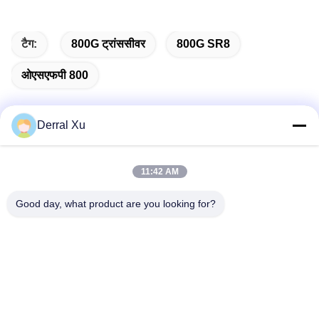
टैग:
800G ट्रांससीवर
800G SR8
ओएसएफपी 800
Derral Xu
त्वरित संपर्क
11:42 AM
पता
Good day, what product are you looking for?
भवन 2#, No.1000 Tiangong Avenue, Xinxing Street, Tianfu
New Area, Chengdu Sichuan Province, 610213, चीन
टेलीफोन
86-28-63025144-817
ईमेल