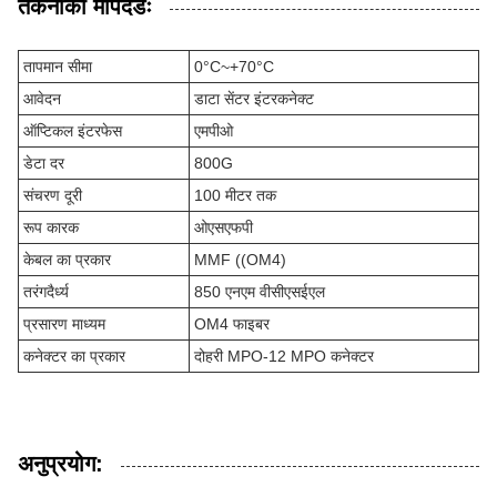
तकनीकी मापदंडः
तापमान सीमा
0°C~+70°C
आवेदन
डाटा सेंटर इंटरकनेक्ट
ऑप्टिकल इंटरफेस
एमपीओ
डेटा दर
800G
संचरण दूरी
100 मीटर तक
रूप कारक
ओएसएफपी
केबल का प्रकार
MMF ((OM4)
तरंगदैर्ध्य
850 एनएम वीसीएसईएल
प्रसारण माध्यम
OM4 फाइबर
कनेक्टर का प्रकार
दोहरी MPO-12 MPO कनेक्टर
अनुप्रयोग: