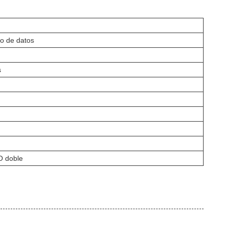
ro de datos
s
 doble