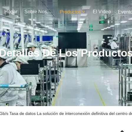
Hogar
Sobre Nosotros
El Video
Productos
Event
Detalles De Los Producto
b/s Tasa de datos La solución de interconexión definitiva del centr