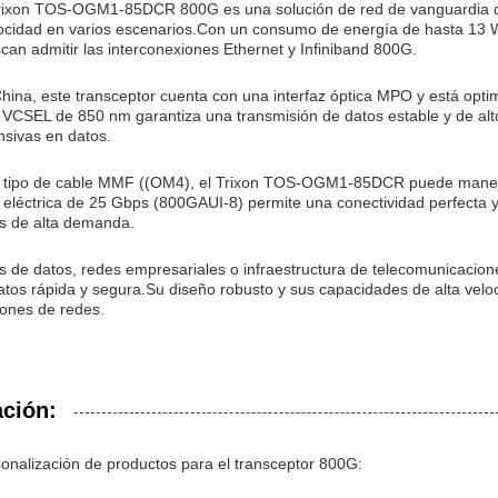
Trixon TOS-OGM1-85DCR 800G es una solución de red de vanguardia di
locidad en varios escenarios.Con un consumo de energía de hasta 13 W, 
can admitir las interconexiones Ethernet y Infiniband 800G.
hina, este transceptor cuenta con una interfaz óptica MPO y está opt
 VCSEL de 850 nm garantiza una transmisión de datos estable y de alto
nsivas en datos.
 tipo de cable MMF ((OM4), el Trixon TOS-OGM1-85DCR puede maneja
z eléctrica de 25 Gbps (800GAUI-8) permite una conectividad perfecta y
os de alta demanda.
s de datos, redes empresariales o infraestructura de telecomunicacion
atos rápida y segura.Su diseño robusto y sus capacidades de alta veloc
ones de redes.
ación:
sonalización de productos para el transceptor 800G: