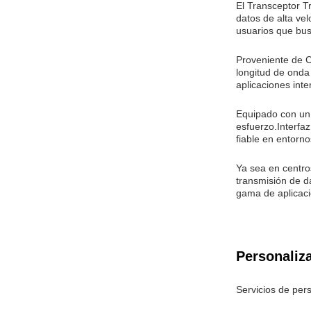
El Transceptor 
datos de alta ve
usuarios que bus
Proveniente de C
longitud de onda
aplicaciones inte
Equipado con un
esfuerzo.Interfa
fiable en entorn
Ya sea en centro
transmisión de d
gama de aplicaci
Personaliz
Servicios de per