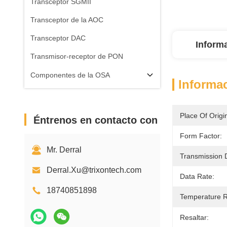
Transceptor SGMII
Transceptor de la AOC
Transceptor DAC
Inform
Transmisor-receptor de PON
Componentes de la OSA
Informac
Place Of Origi
Éntrenos en contacto con
Form Factor:
Mr. Derral
Transmission 
Derral.Xu@trixontech.com
Data Rate:
18740851898
Temperature 
Resaltar: