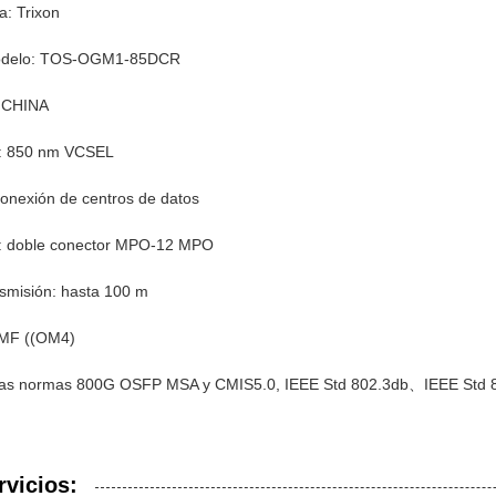
: Trixon
modelo: TOS-OGM1-85DCR
: CHINA
a: 850 nm VCSEL
rconexión de centros de datos
r: doble conector MPO-12 MPO
nsmisión: hasta 100 m
MMF ((OM4)
las normas 800G OSFP MSA y CMIS5.0, IEEE Std 802.3db、IEEE Std 8
rvicios: