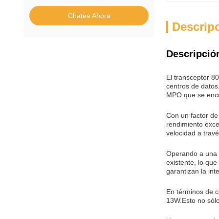
Chatea Ahora
Descrip
Descripció
El transceptor 8
centros de datos
MPO que se encu
Con un factor de
rendimiento exce
velocidad a travé
Operando a una l
existente, lo qu
garantizan la in
En términos de 
13W.Esto no sólo