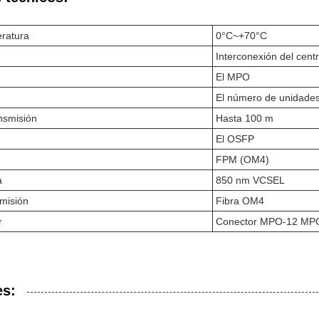
ratura
0°C~+70°C
Interconexión del cent
El MPO
El número de unidade
ansmisión
Hasta 100 m
El OSFP
FPM (OM4)
a
850 nm VCSEL
misión
Fibra OM4
r
Conector MPO-12 MPO
es: