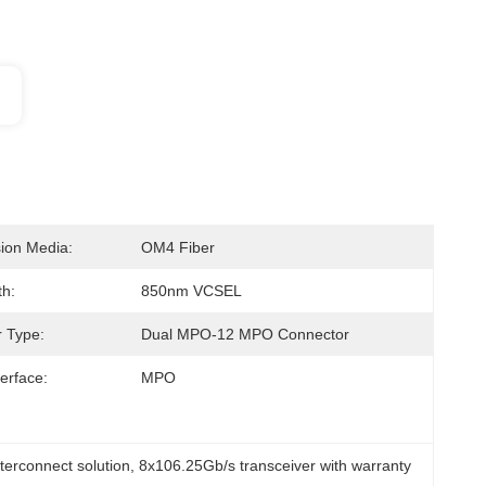
ion Media:
OM4 Fiber
h:
850nm VCSEL
 Type:
Dual MPO-12 MPO Connector
terface:
MPO
terconnect solution
, 
8x106.25Gb/s transceiver with warranty