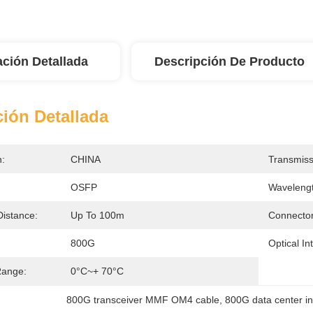
ación Detallada
Descripción De Producto
ión Detallada
n:
CHINA
Transmiss
OSFP
Wavelengt
Distance:
Up To 100m
Connector
800G
Optical In
Range:
0°C~+ 70°C
800G transceiver MMF OM4 cable
, 
800G data center in