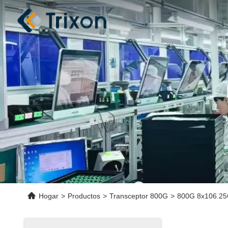
Hogar
>
Productos
>
Transceptor 800G
>
800G 8x106.25G