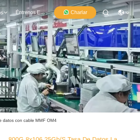
Éntrenos En Contacto Con
Charlar
os
s
o de datos con cable MMF OM4
800G 8x106.25Gb/s Tasa De Datos La