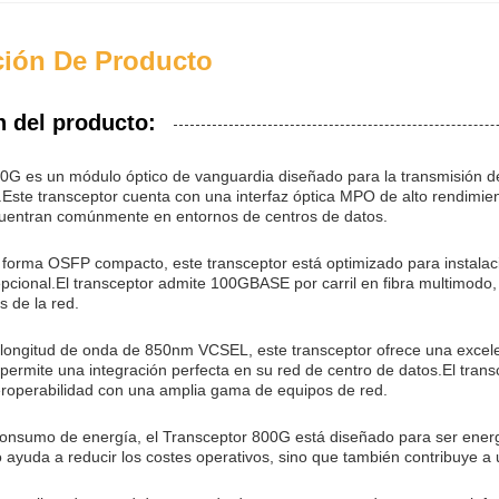
ción De Producto
n del producto:
00G es un módulo óptico de vanguardia diseñado para la transmisión de
.Este transceptor cuenta con una interfaz óptica MPO de alto rendimien
entran comúnmente en entornos de centros de datos.
 forma OSFP compacto, este transceptor está optimizado para instalaci
pcional.El transceptor admite 100GBASE por carril en fibra multimodo, 
s de la red.
ongitud de onda de 850nm VCSEL, este transceptor ofrece una excelente
e permite una integración perfecta en su red de centro de datos.El t
teroperabilidad con una amplia gama de equipos de red.
consumo de energía, el Transceptor 800G está diseñado para ser ener
 ayuda a reducir los costes operativos, sino que también contribuye a 