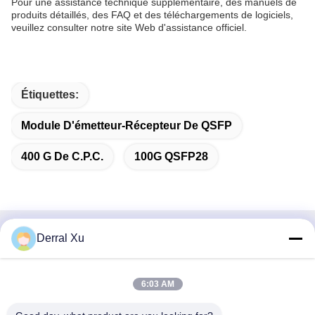
Pour une assistance technique supplémentaire, des manuels de
produits détaillés, des FAQ et des téléchargements de logiciels,
veuillez consulter notre site Web d'assistance officiel.
Étiquettes:
Module D'émetteur-Récepteur De QSFP
400 G De C.p.c.
100G QSFP28
Derral Xu
Contactez rapidement
Adresse
6:03 AM
Édifice n° 2, n° 1000 avenue Tiangong, rue Xinxing, nouvelle
zone de Tianfu, province du Sichuan à Chengdu, 610213,