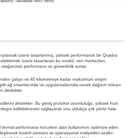
örlü Takılabilir Alıcı-Verici
 karşılamak üzere tasarlanmış, yüksek performanslı bir Quadra
desteklemek üzere tasarlanan bu modül, veri merkezleri,
 olağanüstü performans ve güvenilirlik sunar.
rinden çalışır ve 40 kilometreye kadar maksimum erişim
çeşitli ağ ortamlarında ve uygulamalarında esnek dağıtım imkanı
i destekler.
kollerini destekler. Bu geniş protokol uyumluluğu, yüksek hızlı
e entegre edilebilmesini sağlayarak onu oldukça çok yönlü hale
l termal performansı korurken alan kullanımını optimize eden
eştirerek kesinti süresini ve operasyonel maliyetleri azaltır.