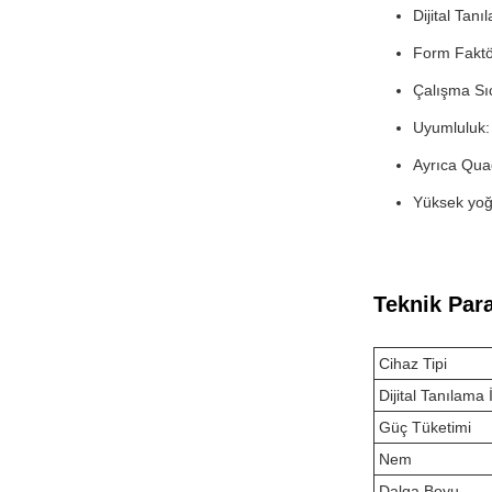
Dijital Tan
Form Faktör
Çalışma Sı
Uyumluluk: 
Ayrıca Quad
Yüksek yoğu
Teknik Par
Cihaz Tipi
Dijital Tanılam
Güç Tüketimi
Nem
Dalga Boyu