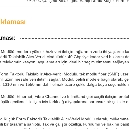
0~70°C Çalışma Sıcaklığına Sahip Dörtlü Küçük Form Fakt
ıklaması
aması:
 Modülü, modern yüksek hızlı veri iletişim ağlarının zorlu ihtiyaçlarını
lü Takılabilir Alıcı-Verici Modülüdür. 40 Gbps'ye kadar veri hızlarını 
e telekomünikasyon uygulamaları için ideal bir seçim olmasını sağlayan
rm Faktörlü Takılabilir Alıcı-Verici Modülü, tek modlu fiber (SMF) üze
li uzun mesafe veri iletimi sağlar. Modül, belirli modele bağlı olarak, 
 1310 nm ve 1550 nm dahil olmak üzere çoklu dalga boyu seçeneklerin
 Modülü, Ethernet, Fibre Channel ve InfiniBand gibi çeşitli iletişim proto
düşük gecikmeli iletişim için farklı ağ altyapılarına sorunsuz bir şekild
ad Küçük Form Faktörlü Takılabilir Alıcı-Verici Modülü olarak, mükemme
 bir tasarıma sahiptir. Tak ve çalıştır özelliği, kurulumu ve bakımı basitl