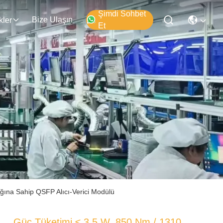
Şimdi Sohbet
Bize Ulaşın
kler
Et
ına Sahip QSFP Alıcı-Verici Modülü
Güç Tüketimi ≤ 3.5 W, 850 Nm / 1310