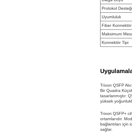
Protokol Desteğ
Uyumluluk
Fiber Konnektör
Maksimum Mes
Konnektör Tipi
Uygulamala
Trixon QSFP Alıcı
Bir Quadra Küçük 
tasarlanmıştır. 
yüksek yoğunlukl
Trixon QSFP+ ciha
ortamlarıdır. Mo
bağlantıları için
sağlar.