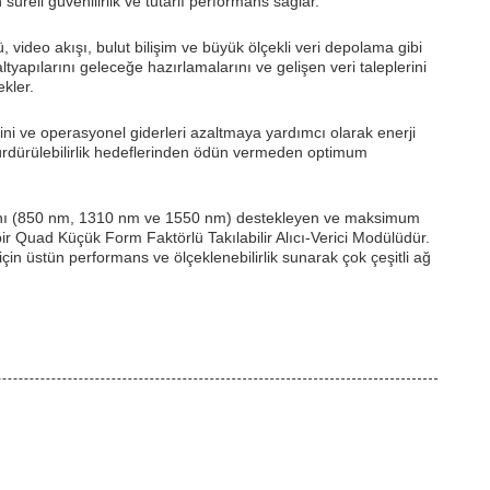
reli güvenilirlik ve tutarlı performans sağlar.
 video akışı, bulut bilişim ve büyük ölçekli veri depolama gibi
ltyapılarını geleceğe hazırlamalarını ve gelişen veri taleplerini
ekler.
ini ve operasyonel giderleri azaltmaya yardımcı olarak enerji
sürdürülebilirlik hedeflerinden ödün vermeden optimum
larını (850 nm, 1310 nm ve 1550 nm) destekleyen ve maksimum
ir Quad Küçük Form Faktörlü Takılabilir Alıcı-Verici Modülüdür.
çin üstün performans ve ölçeklenebilirlik sunarak çok çeşitli ağ