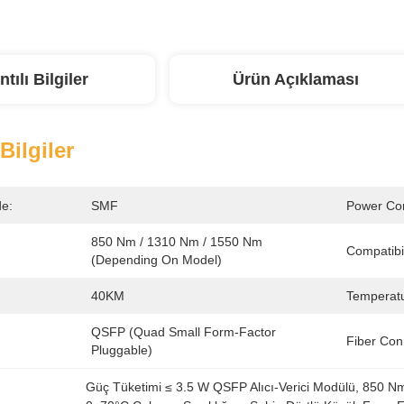
ntılı Bilgiler
Ürün Açıklaması
 Bilgiler
e:
SMF
Power Co
850 Nm / 1310 Nm / 1550 Nm 
Compatibil
(depending On Model)
40KM
Temperatu
QSFP (Quad Small Form-Factor 
Fiber Con
Pluggable)
Güç Tüketimi ≤ 3.5 W QSFP Alıcı-Verici Modülü
, 
850 Nm