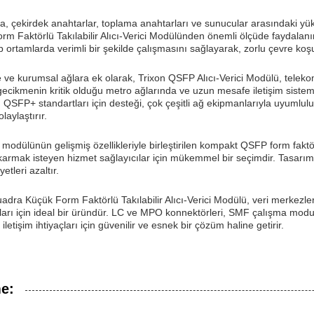
, çekirdek anahtarlar, toplama anahtarları ve sunucular arasındaki yüksek
m Faktörlü Takılabilir Alıcı-Verici Modülünden önemli ölçüde faydala
p ortamlarda verimli bir şekilde çalışmasını sağlayarak, zorlu çevre koşul
e ve kurumsal ağlara ek olarak, Trixon QSFP Alıcı-Verici Modülü, telek
ecikmenin kritik olduğu metro ağlarında ve uzun mesafe iletişim sistemle
 QSFP+ standartları için desteği, çok çeşitli ağ ekipmanlarıyla uyumlul
laylaştırır.
n modülünün gelişmiş özellikleriyle birleştirilen kompakt QSFP form fa
karmak isteyen hizmet sağlayıcılar için mükemmel bir seçimdir. Tasarımı
tleri azaltır.
adra Küçük Form Faktörlü Takılabilir Alıcı-Verici Modülü, veri merkezle
rı için ideal bir üründür. LC ve MPO konnektörleri, SMF çalışma modu,
 iletişim ihtiyaçları için güvenilir ve esnek bir çözüm haline getirir.
me: