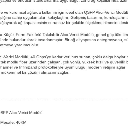
pısı ve endüstri standartlarına uygunluğu, zorlu ağ koşullarında uzun sü
e ve kurumsal ağlarda kullanım için ideal olan QSFP Alıcı-Verici Modülü,
liğine sahip uygulamaları kolaylaştırır. Gelişmiş tasarımı, kuruluşların a
ağlayarak ağ kapasitesinin sorunsuz bir şekilde ölçeklendirilmesini dest
 Küçük Form Faktörlü Takılabilir Alıcı-Verici Modülü, genel güç tüketim
önünde bulundurularak tasarlanmıştır. Bir ağ altyapısına entegrasyonu, 
etmeye yardımcı olur.
cı-Verici Modülü, 40 Gbps'ye kadar veri hızı sunan, çoklu dalga boy
k modlu fiber üzerinden çalışan, çok yönlü, yüksek hızlı ve güvenilir b
hannel ve InfiniBand protokolleriyle uyumluluğu, modern iletişim ağları i
n mükemmel bir çözüm olmasını sağlar.
SFP Alıcı-Verici Modülü
Mesafe: 40KM