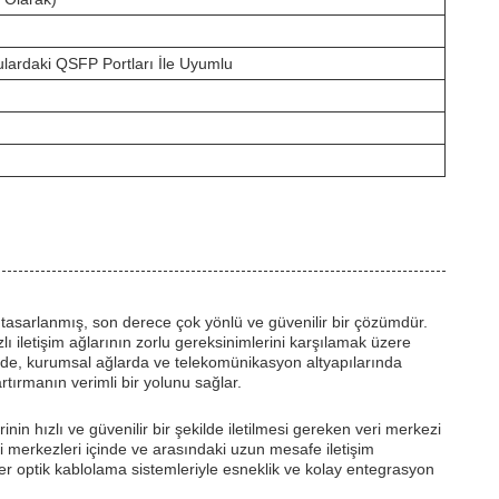
ulardaki QSFP Portları İle Uyumlu
 tasarlanmış, son derece çok yönlü ve güvenilir bir çözümdür.
ı iletişim ağlarının zorlu gereksinimlerini karşılamak üzere
nde, kurumsal ağlarda ve telekomünikasyon altyapılarında
ırmanın verimli bir yolunu sağlar.
n hızlı ve güvenilir bir şekilde iletilmesi gereken veri merkezi
merkezleri içinde ve arasındaki uzun mesafe iletişim
iber optik kablolama sistemleriyle esneklik ve kolay entegrasyon