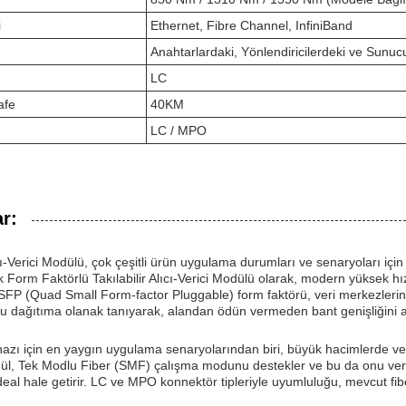
i
Ethernet, Fibre Channel, InfiniBand
Anahtarlardaki, Yönlendiricilerdeki ve Sunuc
LC
afe
40KM
LC / MPO
r:
-Verici Modülü, çok çeşitli ürün uygulama durumları ve senaryoları için
Form Faktörlü Takılabilir Alıcı-Verici Modülü olarak, modern yüksek hızl
QSFP (Quad Small Form-factor Pluggable) form faktörü, veri merkezleri
u dağıtıma olanak tanıyarak, alandan ödün vermeden bant genişliğini art
zı için en yaygın uygulama senaryolarından biri, büyük hacimlerde verini
dül, Tek Modlu Fiber (SMF) çalışma modunu destekler ve bu da onu veri 
 ideal hale getirir. LC ve MPO konnektör tipleriyle uyumluluğu, mevcut f