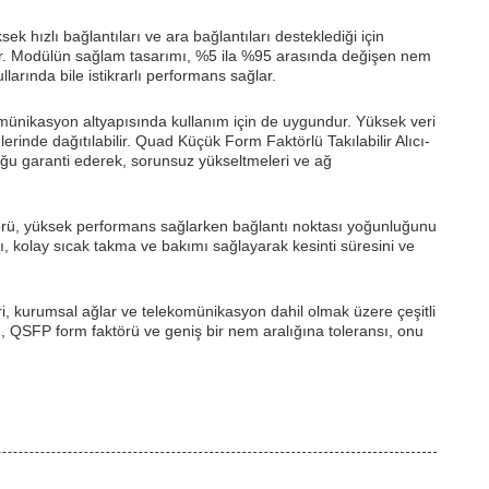
 hızlı bağlantıları ve ara bağlantıları desteklediği için
nır. Modülün sağlam tasarımı, %5 ila %95 arasında değişen nem
larında bile istikrarlı performans sağlar.
omünikasyon altyapısında kullanım için de uygundur. Yüksek veri
rinde dağıtılabilir. Quad Küçük Form Faktörlü Takılabilir Alıcı-
uğu garanti ederek, sorunsuz yükseltmeleri ve ağ
ktörü, yüksek performans sağlarken bağlantı noktası yoğunluğunu
, kolay sıcak takma ve bakımı sağlayarak kesinti süresini ve
ri, kurumsal ağlar ve telekomünikasyon dahil olmak üzere çeşitli
 QSFP form faktörü ve geniş bir nem aralığına toleransı, onu