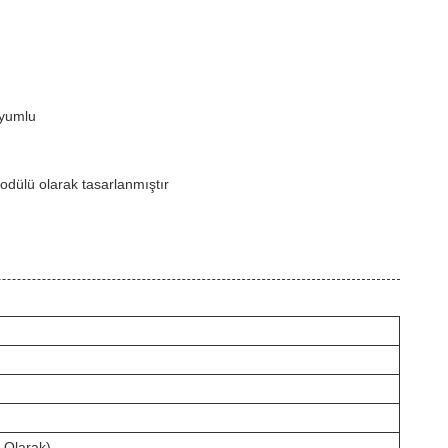
uyumlu
odülü olarak tasarlanmıştır
 Olarak)