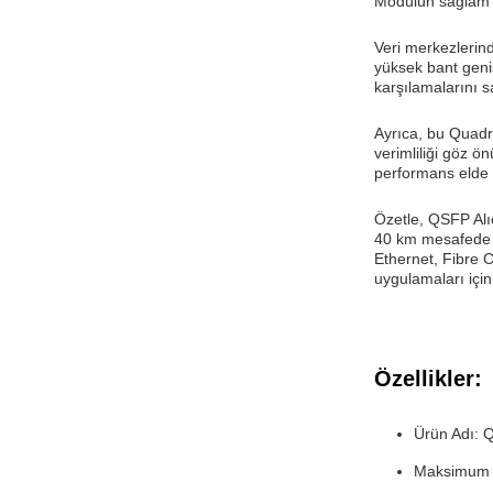
Modülün sağlam ya
Veri merkezlerind
yüksek bant geniş
karşılamalarını s
Ayrıca, bu Quadra
verimliliği göz 
performans elde 
Özetle, QSFP Alı
40 km mesafede te
Ethernet, Fibre C
uygulamaları içi
Özellikler:
Ürün Adı: Q
Maksimum 