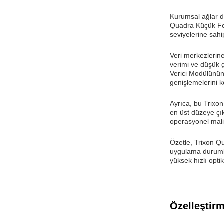
Kurumsal ağlar da
Quadra Küçük For
seviyelerine sahi
Veri merkezlerin
verimi ve düşük g
Verici Modülünün
genişlemelerini ko
Ayrıca, bu Trixo
en üst düzeye çı
operasyonel maliye
Özetle, Trixon Qu
uygulama durumla
yüksek hızlı optik
Özelleştir