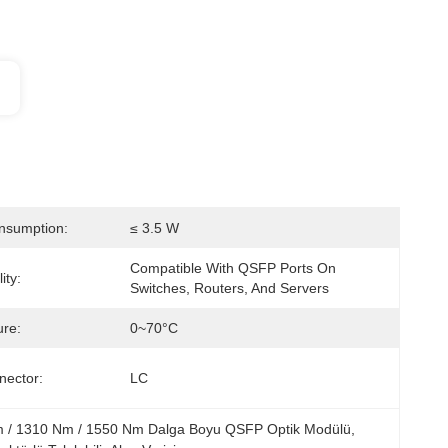
nsumption:
≤ 3.5 W
Compatible With QSFP Ports On 
ity:
Switches, Routers, And Servers
re:
0~70°C
nector:
LC
 / 1310 Nm / 1550 Nm Dalga Boyu QSFP Optik Modülü
, 