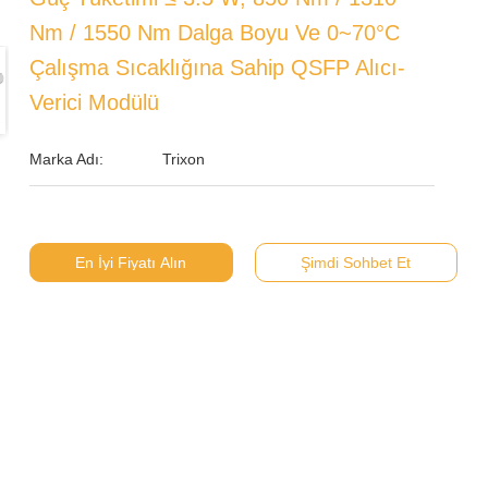
Nm / 1550 Nm Dalga Boyu Ve 0~70°C
Çalışma Sıcaklığına Sahip QSFP Alıcı-
Verici Modülü
Marka Adı:
Trixon
En İyi Fiyatı Alın
Şimdi Sohbet Et