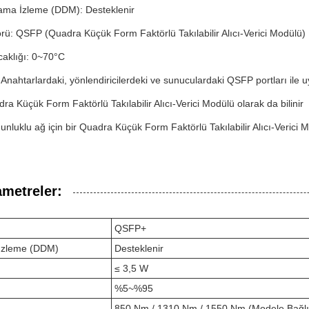
ılama İzleme (DDM): Desteklenir
ü: QSFP (Quadra Küçük Form Faktörlü Takılabilir Alıcı-Verici Modülü)
caklığı: 0~70°C
Anahtarlardaki, yönlendiricilerdeki ve sunuculardaki QSFP portları ile 
ra Küçük Form Faktörlü Takılabilir Alıcı-Verici Modülü olarak da bilinir
nluklu ağ için bir Quadra Küçük Form Faktörlü Takılabilir Alıcı-Verici M
ametreler:
QSFP+
a İzleme (DDM)
Desteklenir
≤ 3,5 W
%5~%95
850 Nm / 1310 Nm / 1550 Nm (Modele Bağlı