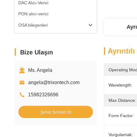
DAC Alıcı-Verici
PON alıcı-verici
OSA bileşenleri
Ayrı
Ayrıntılı
Bize Ulaşın
Operating Mod
Ms. Angela
angela@trixontech.com
Wavelength:
15982326696
Max Distance:
Şimdi Sohbet Et
Form Factor:
Vurgulamak: