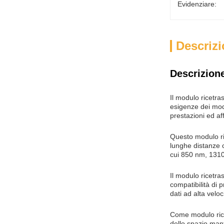
Evidenziare:
Descrizi
Descrizione
Il modulo ricetr
esigenze dei mode
prestazioni ed af
Questo modulo ri
lunghe distanze c
cui 850 nm, 1310 
Il modulo ricetr
compatibilità di p
dati ad alta velo
Come modulo rice
dello spazio man