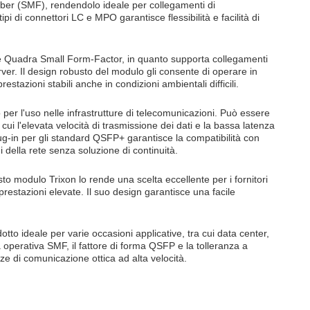
Fiber (SMF), rendendolo ideale per collegamenti di
pi di connettori LC e MPO garantisce flessibilità e facilità di
ble Quadra Small Form-Factor, in quanto supporta collegamenti
rver. Il design robusto del modulo gli consente di operare in
estazioni stabili anche in condizioni ambientali difficili.
o per l'uso nelle infrastrutture di telecomunicazioni. Può essere
ui l'elevata velocità di trasmissione dei dati e la bassa latenza
g-in per gli standard QSFP+ garantisce la compatibilità con
 della rete senza soluzione di continuità.
to modulo Trixon lo rende una scelta eccellente per i fornitori
estazioni elevate. Il suo design garantisce una facile
tto ideale per varie occasioni applicative, tra cui data center,
 operativa SMF, il fattore di forma QSFP e la tolleranza a
ze di comunicazione ottica ad alta velocità.