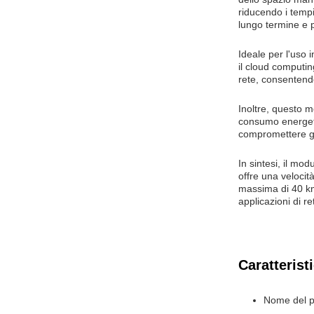
riducendo i tempi
lungo termine e pr
Ideale per l'uso 
il cloud computin
rete, consentendo
Inoltre, questo m
consumo energetic
compromettere gli 
In sintesi, il mo
offre una veloci
massima di 40 km
applicazioni di r
Caratterist
Nome del p