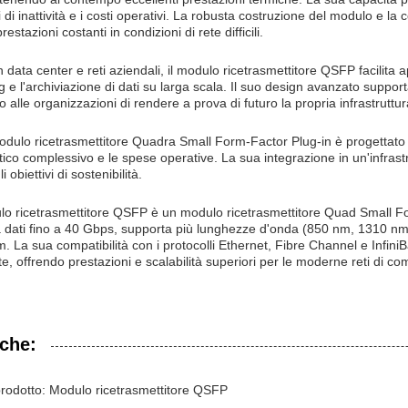
 di inattività e i costi operativi. La robusta costruzione del modulo e la 
estazioni costanti in condizioni di rete difficili.
in data center e reti aziendali, il modulo ricetrasmettitore QSFP facilit
g e l'archiviazione di dati su larga scala. Il suo design avanzato supporta
 alle organizzazioni di rendere a prova di futuro la propria infrastruttur
odulo ricetrasmettitore Quadra Small Form-Factor Plug-in è progettato p
o complessivo e le spese operative. La sua integrazione in un'infrastru
obiettivi di sostenibilità.
dulo ricetrasmettitore QSFP è un modulo ricetrasmettitore Quad Small For
tà dati fino a 40 Gbps, supporta più lunghezze d'onda (850 nm, 1310 
. La sua compatibilità con i protocolli Ethernet, Fibre Channel e Infin
ete, offrendo prestazioni e scalabilità superiori per le moderne reti di c
iche:
rodotto: Modulo ricetrasmettitore QSFP