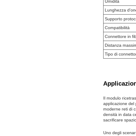
Umidità
Lunghezza d'on
Supporto protoc
Compatibilità
Connettore in fi
Distanza massi
Tipo di connetto
Applicazion
Il modulo ricetra
applicazione del 
moderne reti di 
densità in data c
sacrificare spazio
Uno degli scenari