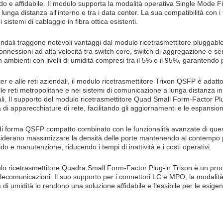
do e affidabile. Il modulo supporta la modalità operativa Single Mode 
nga distanza all'interno e tra i data center. La sua compatibilità con i ti
 sistemi di cablaggio in fibra ottica esistenti.
iendali traggono notevoli vantaggi dal modulo ricetrasmettitore plugga
onnessioni ad alta velocità tra switch core, switch di aggregazione e se
 ambienti con livelli di umidità compresi tra il 5% e il 95%, garantendo pr
ter e alle reti aziendali, il modulo ricetrasmettitore Trixon QSFP è adatt
e reti metropolitane e nei sistemi di comunicazione a lunga distanza in c
i. Il supporto del modulo ricetrasmettitore Quad Small Form-Factor Plu
 apparecchiature di rete, facilitando gli aggiornamenti e le espansioni
re di forma QSFP compatto combinato con le funzionalità avanzate di ques
esiderano massimizzare la densità delle porte mantenendo al contempo pr
do e manutenzione, riducendo i tempi di inattività e i costi operativi.
dulo ricetrasmettitore Quadra Small Form-Factor Plug-in Trixon è un prodo
telecomunicazioni. Il suo supporto per i connettori LC e MPO, la modalità
 umidità lo rendono una soluzione affidabile e flessibile per le esigen