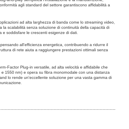
conformità agli standard del settore garantiscono affidabilità a
a applicazioni ad alta larghezza di banda come lo streaming video,
 la scalabilità senza soluzione di continuità della capacità di
a e soddisfare le crescenti esigenze di dati.
ensando all'efficienza energetica, contribuendo a ridurre il
ttura di rete aiuta a raggiungere prestazioni ottimali senza
m-Factor Plug-in versatile, ad alta velocità e affidabile che
nm e 1550 nm) e opera su fibra monomodale con una distanza
iBand lo rende un'eccellente soluzione per una vasta gamma di
omunicazione.