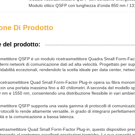
Modulo ottico QSFP con lunghezza d'onda 850 nm / 1
one Di Prodotto
 del prodotto:
asmettitore QSFP è un modulo ricetrasmettitore Quadra Small Form-Factor
rni network di comunicazione dati ad alta velocità. Progettato per sup
fidabilità eccezionali, rendendolo la scelta ideale per data center, netw
cetrasmettitore Quad Small Form-Factor Plug-in opera su fibra monomo
on una portata massima fino a 40 chilometri. A seconda del modello spe
nm e 1550 nm, consentendo una distribuzione flessibile in vari ambienti
asmettitore QSFP supporta una vasta gamma di protocolli di comunicaz
rotocolli lo rende altamente versatile, in grado di integrarsi perfettament
cità e la comunicazione a bassa latenza.
trasmettitore Quad Small Form-Factor Plug-in, questo dispositivo presen
tenendo al contempo eccellenti prestazioni termiche. La sua capacità pl