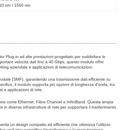
310 nm / 1550 nm
 Plug-in ad alte prestazioni progettato per soddisfare le
portare velocità dati fino a 40 Gbps, questo modulo offre
orking aziendale e applicazioni di telecomunicazioni.
dale (SMF), garantendo una trasmissione dati efficiente su
cifico, il modulo supporta più opzioni di lunghezza d'onda, tra
 e applicazioni di rete.
ione come Ethernet, Fibre Channel e InfiniBand. Questa ampia
e in diverse infrastrutture di rete per supportare il trasferimento
ta un design compatto ed efficiente che ottimizza l'utilizzo
ug-and-play semplifica l'installazione e la manutenzione,