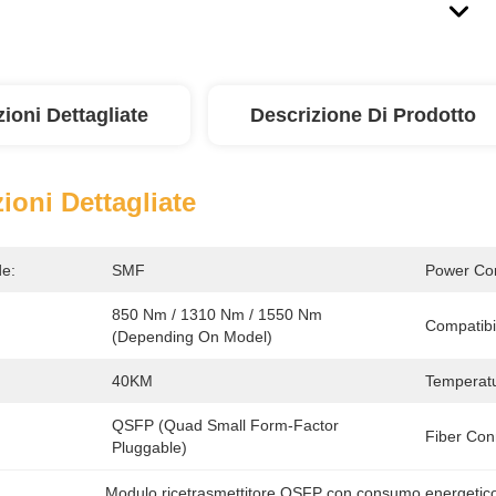
ioni Dettagliate
Descrizione Di Prodotto
ioni Dettagliate
e:
SMF
Power Co
850 Nm / 1310 Nm / 1550 Nm 
Compatibil
(depending On Model)
40KM
Temperatu
QSFP (Quad Small Form-Factor 
Fiber Con
Pluggable)
Modulo ricetrasmettitore QSFP con consumo energetic