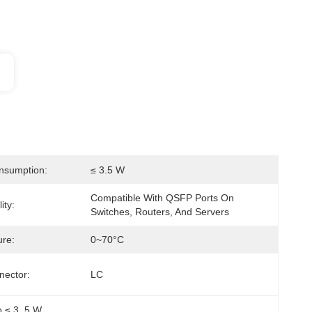
nsumption:
≤ 3.5 W
Compatible With QSFP Ports On 
ity:
Switches, Routers, And Servers
re:
0~70°C
nector:
LC
o ≤ 3
, 
5 W
, 