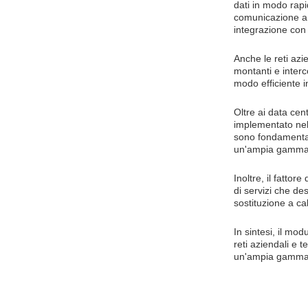
dati in modo rapi
comunicazione a lu
integrazione con i
Anche le reti az
montanti e interc
modo efficiente in
Oltre ai data cen
implementato nell
sono fondamental
un'ampia gamma di
Inoltre, il fatto
di servizi che d
sostituzione a cal
In sintesi, il mo
reti aziendali e 
un'ampia gamma di