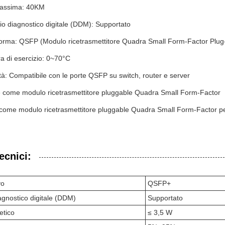
massima: 40KM
o diagnostico digitale (DDM): Supportato
 forma: QSFP (Modulo ricetrasmettitore Quadra Small Form-Factor Plug-
a di esercizio: 0~70°C
tà: Compatibile con le porte QSFP su switch, router e server
 come modulo ricetrasmettitore pluggable Quadra Small Form-Factor
come modulo ricetrasmettitore pluggable Quadra Small Form-Factor per
ecnici:
vo
QSFP+
agnostico digitale (DDM)
Supportato
tico
≤ 3,5 W