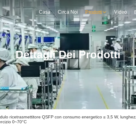
Casa
Circa Noi
Video
Prodotti
Dettagli Dei Prodotti
dulo ricetrasmettitore QSFP con consumo energetico ≤ 3,5 W, lunghez
ercizio 0~70°C