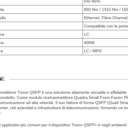
5%~95%
da
850 Nm / 1310 Nm / 155
ollo
Ethernet, Fibre Channel,
Compatibile con le port
bra
LC
ma
40KM
re
LC / MPO
i:
smettitore Trixon QSFP è una soluzione altamente versatile e affidabil
prodotto. Come modulo ricetrasmettitore Quadra Small Form-Factor Plug-i
comunicazione ad alta velocità. Il suo fattore di forma QSFP (Quad Sma
enter, reti aziendali e infrastrutture di telecomunicazioni, fornendo u
.
 applicativi più comuni per il dispositivo Trixon QSFP+ è negli ambienti