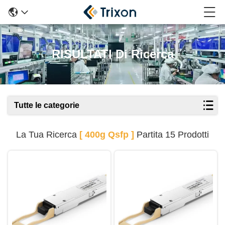
RISULTATI Di Ricerca
Tutte le categorie
La Tua Ricerca
[ 400g Qsfp ]
Partita 15 Prodotti