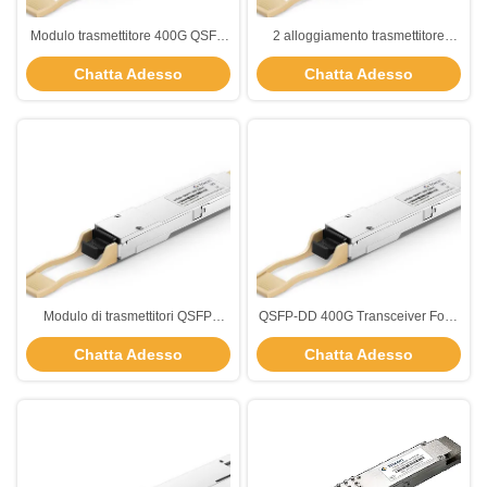
Modulo trasmettitore 400G QSFP
2 alloggiamento trasmettitore
4x106.25Gbps 500m Distanza
400G con connettore MPO-12
Chatta Adesso
Chatta Adesso
SMF MPO-12 connettore
QSFP-DD fattore di forma per
400GBASE-DR4 Ethernet PAM4 /
5G
Modulo di trasmettitori QSFP
QSFP-DD 400G Transceiver Form
400G Tipo 2 con connettore MPO-
Factor 1310 Laser EML e
Chatta Adesso
Chatta Adesso
12
consumo massimo di potenza di
10W per la rete a velocità