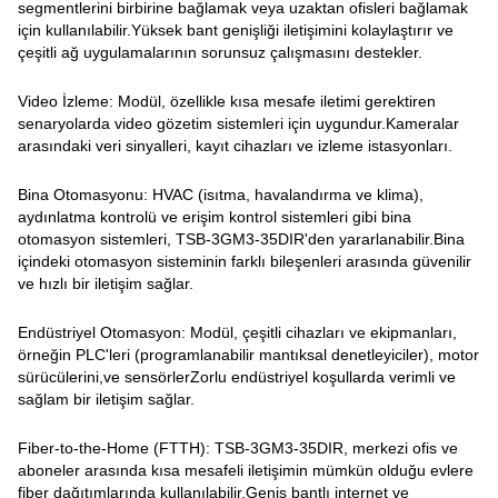
segmentlerini birbirine bağlamak veya uzaktan ofisleri bağlamak
için kullanılabilir.Yüksek bant genişliği iletişimini kolaylaştırır ve
çeşitli ağ uygulamalarının sorunsuz çalışmasını destekler.
Video İzleme: Modül, özellikle kısa mesafe iletimi gerektiren
senaryolarda video gözetim sistemleri için uygundur.Kameralar
arasındaki veri sinyalleri, kayıt cihazları ve izleme istasyonları.
Bina Otomasyonu: HVAC (isıtma, havalandırma ve klima),
aydınlatma kontrolü ve erişim kontrol sistemleri gibi bina
otomasyon sistemleri, TSB-3GM3-35DIR'den yararlanabilir.Bina
içindeki otomasyon sisteminin farklı bileşenleri arasında güvenilir
ve hızlı bir iletişim sağlar.
Endüstriyel Otomasyon: Modül, çeşitli cihazları ve ekipmanları,
örneğin PLC'leri (programlanabilir mantıksal denetleyiciler), motor
sürücülerini,ve sensörlerZorlu endüstriyel koşullarda verimli ve
sağlam bir iletişim sağlar.
Fiber-to-the-Home (FTTH): TSB-3GM3-35DIR, merkezi ofis ve
aboneler arasında kısa mesafeli iletişimin mümkün olduğu evlere
fiber dağıtımlarında kullanılabilir.Geniş bantlı internet ve