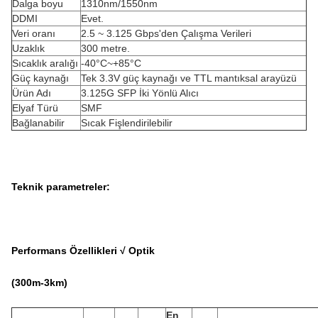
Dalga boyu
1310nm/1550nm
DDMI
Evet.
Veri oranı
2.5 ~ 3.125 Gbps'den Çalışma Verileri
Uzaklık
300 metre.
Sıcaklık aralığı
-40°C~+85°C
Güç kaynağı
Tek 3.3V güç kaynağı ve TTL mantıksal arayüzü
Ürün Adı
3.125G SFP İki Yönlü Alıcı
Elyaf Türü
SMF
Bağlanabilir
Sıcak Fişlendirilebilir
Teknik parametreler:
Performans Özellikleri √ Optik
(3
00
m
-3
km)
En