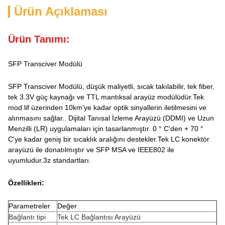
Ürün Açıklaması
Ürün Tanımı:
SFP Transciver Modülü
SFP Transciver Modülü, düşük maliyetli, sıcak takılabilir, tek fiber,
tek 3.3V güç kaynağı ve TTL mantıksal arayüz modülüdür.Tek
mod lif üzerinden 10km'ye kadar optik sinyallerin iletilmesini ve
alınmasını sağlar.. Dijital Tanısal İzleme Arayüzü (DDMI) ve Uzun
Menzilli (LR) uygulamaları için tasarlanmıştır. 0 ° C'den + 70 °
C'ye kadar geniş bir sıcaklık aralığını destekler.Tek LC konektör
arayüzü ile donatılmıştır ve SFP MSA ve IEEE802 ile
uyumludur.3z standartları.
Özellikleri:
Parametreler
Değer
Bağlantı tipi
Tek LC Bağlantısı Arayüzü