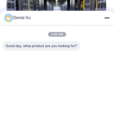
Derral Xu
5:46 AM
Good day, what product are you looking for?
Etiketler:
SFP Alıcı Modülü
Sfp Iki Yönlü Alıcı
BiDi SFP Alıcı-Verici
Hızlı iletişim
Adres