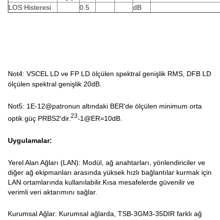
LOS Histeresi
0.5
dB
Not4: VSCEL LD ve FP LD ölçülen spektral genişlik RMS, DFB LD
ölçülen spektral genişlik 20dB.
Not5: 1E-12@patronun altındaki BER'de ölçülen minimum orta
23
optik güç PRBS2'dir.
-1@ER=10dB.
Uygulamalar:
Yerel Alan Ağları (LAN): Modül, ağ anahtarları, yönlendiriciler ve
diğer ağ ekipmanları arasında yüksek hızlı bağlantılar kurmak için
LAN ortamlarında kullanılabilir.Kısa mesafelerde güvenilir ve
verimli veri aktarımını sağlar.
Kurumsal Ağlar: Kurumsal ağlarda, TSB-3GM3-35DIR farklı ağ