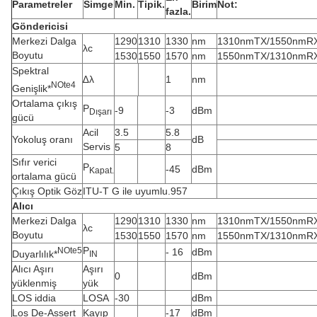
Parametreler
Simge
Min.
Tipik.
Birim
Not:
fazla.
Göndericisi
Merkezi Dalga
1290
1310
1330
nm
1310nmTX/1550nmR
λc
Boyutu
1530
1550
1570
nm
1550nmTX/1310nmR
Spektral
∆λ
1
nm
N
Ote
4
Genişlik*
Ortalama çıkış
P
-9
-3
dBm
Dışarı
gücü
Acil
3.5
5.8
Yokoluş oranı
dB
Servis
5
8
Sıfır verici
P
-45
dBm
Kapat.
ortalama gücü
Çıkış Optik Göz
ITU-T G ile uyumlu.957
Alıcı
Merkezi Dalga
1290
1310
1330
nm
1310nmTX/1550nmR
λc
Boyutu
1530
1550
1570
nm
1550nmTX/1310nmR
P
N
Ote
5
- 16
dBm
Duyarlılık*
IN
Alıcı Aşırı
Aşırı
0
dBm
yüklenmiş
yük
LOS iddia
LOSA
-30
dBm
Los De-Assert
Kayıp
-17
dBm