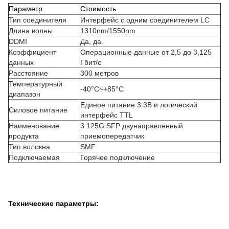
Параметр
Стоимость
Тип соединителя
Интерфейс с одним соединителем LC
Длина волны
1310nm/1550nm
DDMI
Да, да.
Коэффициент
Операционные данные от 2,5 до 3,125
данных
Гбит/с
Расстояние
300 метров
Температурный
-40°C~+85°C
диапазон
Единое питание 3.3В и логический
Силовое питание
интерфейс TTL
Наименование
3.125G SFP двунаправленный
продукта
приемопередатчик
Тип волокна
SMF
Подключаемая
Горячее подключение
Технические параметры: