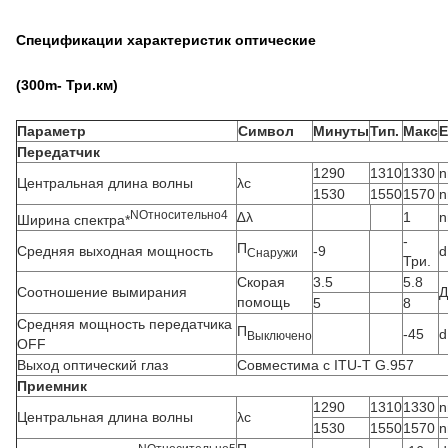
Спецификации характеристик оптические
(3
00
m
- Три.
км)
Параметр
Символ
Минуты
Тип.
Макс
Е
Передатчик
1290
1310
1330
Центральная длина волны
λc
1530
1550
1570
N
Относительно
4
∆λ
1
Ширина спектра*
-
П
Средняя выходная мощность
-9
Снаружи
Три.
Скорая
3.5
5.8
Соотношение вымирания
Д
помощь
5
8
Средняя мощность передатчика
П
-45
Выключено
OFF
Выход оптический глаз
Совместима с ITU-T G.957
Приемник
1290
1310
1330
Центральная длина волны
λc
1530
1550
1570