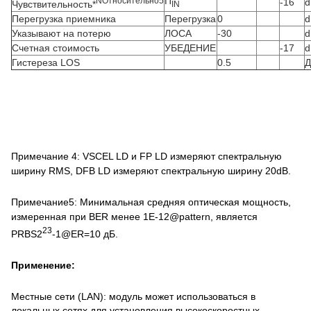
П
N
Относительно
5
-16
Чувствительность*
IN
Перегрузка приемника
Перегрузка
0
Указывают на потерю
ЛОСА
-30
Счетная стоимость
УБЕДЕНИЕ
-17
Гистереза LOS
0.5
Д
Примечание 4: VSCEL LD и FP LD измеряют спектральную
ширину RMS, DFB LD измеряют спектральную ширину 20dB.
Примечание5: Минимальная средняя оптическая мощность,
измеренная при BER менее 1E-12@pattern, является
23
PRBS2
-1@ER=10 дБ.
Применение:
Местные сети (LAN): модуль может использоваться в
локальных сетях для установления высокоскоростных