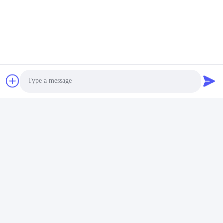
Адрес
Здание No 2, No 1000 проспект Тяньгун, улица Синксинг,
Новый район Тяньфу, провинция Чэнду Сичуань, 610213,
Китай
Телефон
86-28-63025144-817
Электронная почта
Derral.Xu@trixontech.com
Photo
Video Call
Политика уединения
|
Карта сайта
| Качество Китая хорошее
Audio Call
Модуль приемопередатчика QSFP Поставщик. © авторского
права 2023-2026 Sichuan Trixon Communication Technology
Corp.,Ltd . Все права защищены.