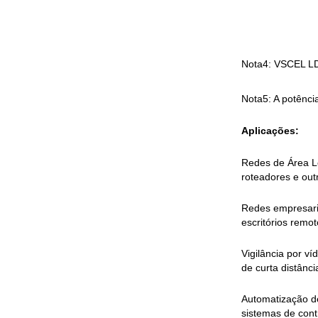
Nota4: VSCEL LD
Nota5: A potênc
Aplicações:
Redes de Área Lo
roteadores e out
Redes empresari
escritórios remo
Vigilância por v
de curta distânc
Automatização de
sistemas de cont