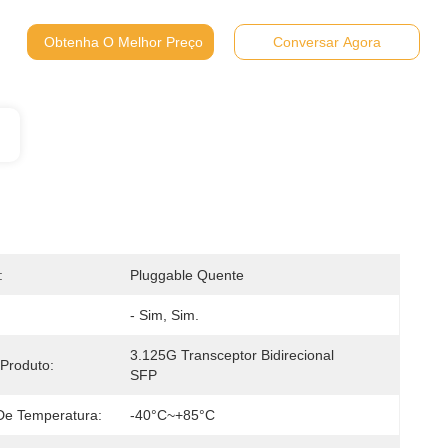
Obtenha O Melhor Preço
Conversar Agora
:
Pluggable Quente
- Sim, Sim.
3.125G Transceptor Bidirecional 
Produto:
SFP
 De Temperatura:
-40°C~+85°C