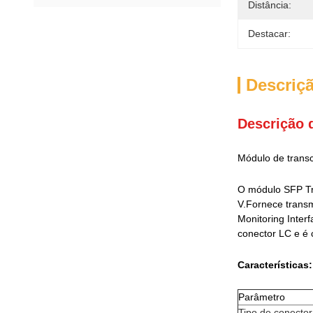
Distância:
Destacar:
Descriç
Descrição 
Módulo de trans
O módulo SFP Tra
V.Fornece transm
Monitoring Inter
conector LC e é
Características:
Parâmetro
Tipo de conector