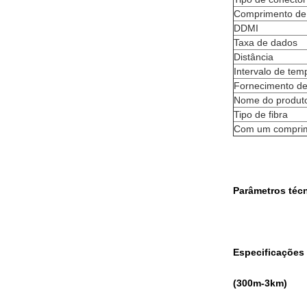
Comprimento de
DDMI
Taxa de dados
Distância
Intervalo de tem
Fornecimento de
Nome do produt
Tipo de fibra
Com um comprim
Parâmetros téc
Especificações
(3
00
m
-3
km)