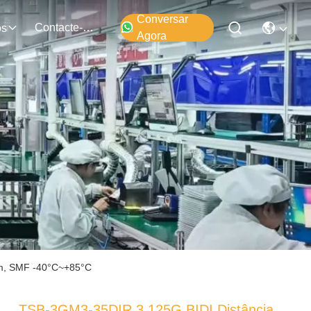
Conversar
Contacte-Nos
os
Agora
nm, SMF -40°C~+85°C
TSB-3GM3-35DIR 3.125G BIDI Distância