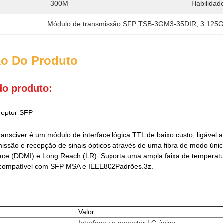
300M
Habilidad
Módulo de transmissão SFP TSB-3GM3-35DIR
, 
3.125G
ão Do Produto
do produto:
ceptor SFP
nsciver é um módulo de interface lógica TTL de baixo custo, ligável a 
issão e recepção de sinais ópticos através de uma fibra de modo único
face (DDMI) e Long Reach (LR). Suporta uma ampla faixa de temperat
 compatível com SFP MSA e IEEE802Padrões.3z.
Valor
Interface de conector LC único