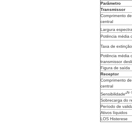
Parâmetro
Transmissor
Comprimento de
central
Largura espectra
Potência média 
Taxa de extinção
Potência média 
transmissor desl
Figura de saída
Receptor
Comprimento de
central
N
-
Sensibilidade*
Sobrecarga do r
Período de valid
Ativos líquidos
LOS Histerese