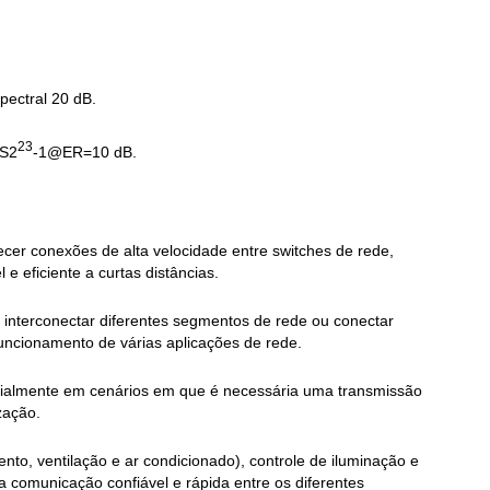
ectral 20 dB.
23
BS2
-1@ER=10 dB.
er conexões de alta velocidade entre switches de rede,
 eficiente a curtas distâncias.
interconectar diferentes segmentos de rede ou conectar
funcionamento de várias aplicações de rede.
pecialmente em cenários em que é necessária uma transmissão
zação.
to, ventilação e ar condicionado), controle de iluminação e
comunicação confiável e rápida entre os diferentes