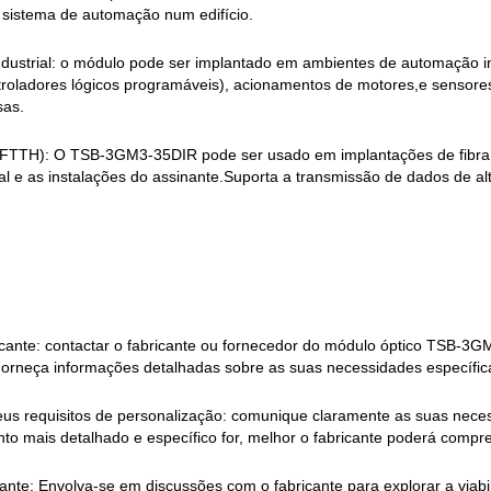
sistema de automação num edifício.
dustrial: o módulo pode ser implantado em ambientes de automação indu
roladores lógicos programáveis), acionamentos de motores,e sensore
sas.
 (FTTH): O TSB-3GM3-35DIR pode ser usado em implantações de fibra p
tral e as instalações do assinante.Suporta a transmissão de dados de al
:
icante: contactar o fabricante ou fornecedor do módulo óptico TSB-3
orneça informações detalhadas sobre as suas necessidades específic
eus requisitos de personalização: comunique claramente as suas neces
o mais detalhado e específico for, melhor o fabricante poderá compr
cante: Envolva-se em discussões com o fabricante para explorar a via