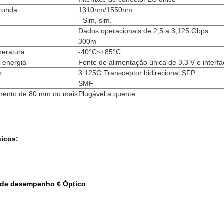
 onda
1310nm/1550nm
- Sim, sim.
Dados operacionais de 2,5 a 3,125 Gbps
300m
peratura
-40°C~+85°C
 energia
Fonte de alimentação única de 3,3 V e interfa
o
3.125G Transceptor bidirecional SFP
SMF
ento de 80 mm ou mais
Plugável a quente
nicos:
 de desempenho ¢ Óptico