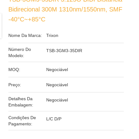
Bidirecional 300M 1310nm/1550nm, SMF
-40°C~+85°C
Nome Da Marca:
Trixon
Número Do
TSB-3GM3-35DIR
Modelo:
MOQ:
Negociável
Preço:
Negociável
Detalhes Da
Negociável
Embalagem:
Condições De
L/C D/P
Pagamento: