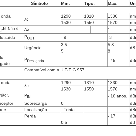
Símbolo
Min.
Tipo.
Max.
Un
 onda
1290
1310
1330
nm
λc
1530
1550
1570
nm
N
- Não.
4
∆λ
1
nm
l*
P
de saída
- 9
-3
dB
OUT
3.5
5.8
Urgência
dB
5
8
do
P
- 45
dB
Desligado
igado
Compatível com a UIT-T G.957
 onda
1290
1310
1330
nm
λc
1530
1550
1570
nm
P
 Não.
5
- 16 anos.
dB
IN
eceptor
Sobrecarga
0
dB
ade
Localização
- Trinta
dB
Perda
- 17
dB
0.5
dB