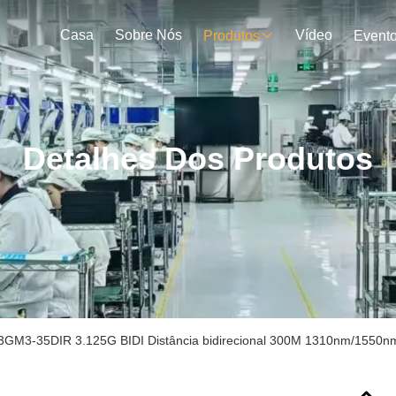
Casa
Sobre Nós
Vídeo
Produtos
Event
Detalhes Dos Produtos
3GM3-35DIR 3.125G BIDI Distância bidirecional 300M 1310nm/1550