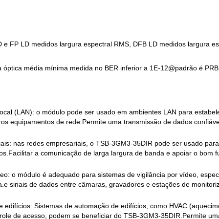
 e FP LD medidos largura espectral RMS, DFB LD medidos largura esp
ia óptica média mínima medida no BER inferior a 1E-12@padrão é PR
cal (LAN): o módulo pode ser usado em ambientes LAN para estabelec
ros equipamentos de rede.Permite uma transmissão de dados confiável e
ais: nas redes empresariais, o TSB-3GM3-35DIR pode ser usado para 
tos.Facilitar a comunicação de larga largura de banda e apoiar o bom 
ídeo: o módulo é adequado para sistemas de vigilância por vídeo, es
ia.e sinais de dados entre câmaras, gravadores e estações de monitori
 edifícios: Sistemas de automação de edifícios, como HVAC (aquecimen
role de acesso, podem se beneficiar do TSB-3GM3-35DIR.Permite uma 