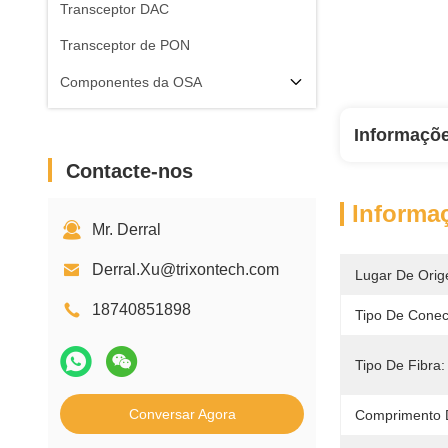
Transceptor DAC
Transceptor de PON
Componentes da OSA
Informaçõ
Contacte-nos
Informa
Mr. Derral
Derral.Xu@trixontech.com
Lugar De Orig
18740851898
Tipo De Conec
Tipo De Fibra:
Conversar Agora
Comprimento 