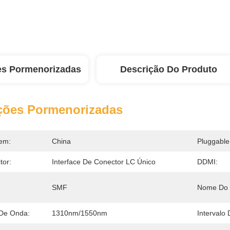
es Pormenorizadas
Descrição Do Produto
ções Pormenorizadas
em:
China
Pluggable
tor:
Interface De Conector LC Único
DDMI:
SMF
Nome Do 
De Onda:
1310nm/1550nm
Intervalo