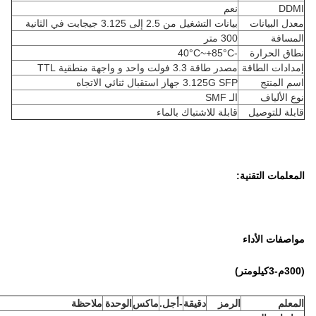
DDMI
نعم
معدل البيانات
بيانات التشغيل من 2.5 إلى 3.125 جيجابت في الثانية
المسافة
300 متر
نطاق الحرارة
-40°C~+85°C
إمدادات الطاقة
مصدر طاقة 3.3 فولت واحد و واجهة منطقية TTL
اسم المنتج
3.125G SFP جهاز استقبال ثنائي الاتجاه
نوع الألياف
الـ SMF
قابلة للتوصيل
قابلة للاشتباك بالماء
المعلمات التقنية:
مواصفات الأداء
(3
00
م
-3
كيلومتر)
المعلم
الرمز
دقيقة
-أجل.
ماكس
الوحدة
ملاحظة