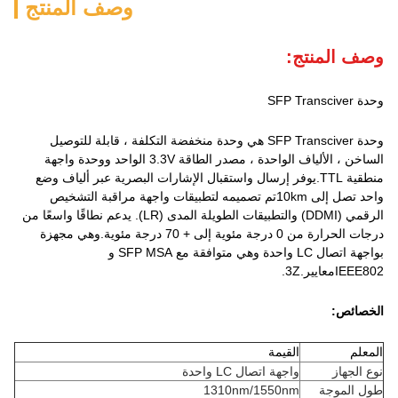
وصف المنتج
وصف المنتج:
وحدة SFP Transciver
وحدة SFP Transciver هي وحدة منخفضة التكلفة ، قابلة للتوصيل
الساخن ، الألياف الواحدة ، مصدر الطاقة 3.3V الواحد ووحدة واجهة
منطقية TTL.يوفر إرسال واستقبال الإشارات البصرية عبر ألياف وضع
واحد تصل إلى 10kmتم تصميمه لتطبيقات واجهة مراقبة التشخيص
الرقمي (DDMI) والتطبيقات الطويلة المدى (LR). يدعم نطاقًا واسعًا من
درجات الحرارة من 0 درجة مئوية إلى + 70 درجة مئوية.وهي مجهزة
بواجهة اتصال LC واحدة وهي متوافقة مع SFP MSA و
IEEE802معايير.3Z.
الخصائص:
المعلم
القيمة
نوع الجهاز
واجهة اتصال LC واحدة
طول الموجة
1310nm/1550nm