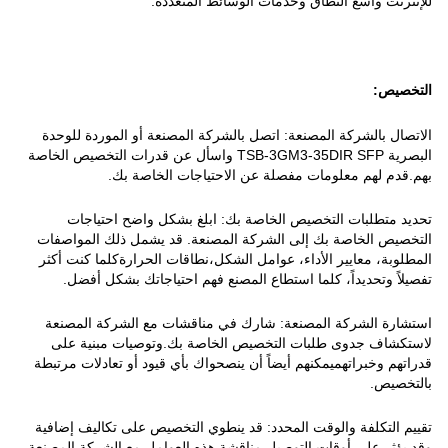
للإنترنت واسع النطاق وخدمات الوسائط المتعددة.
التخصيص:
الاتصال بالشركة المصنعة: اتصل بالشركة المصنعة أو الموردة للوحدة
البصرية TSB-3GM3-35DIR SFP واسأل عن قدرات التخصيص الخاصة
بهم.قدم لهم معلومات مفصلة عن الاحتياجات الخاصة بك.
تحديد متطلبات التخصيص الخاصة بك: ابلغ بشكل واضح احتياجات
التخصيص الخاصة بك إلى الشركة المصنعة. قد يشمل ذلك المواصفات
المطلوبة، معايير الأداء، عوامل الشكل،نطاقات الحرارةكلما كنت أكثر
تفصيلاً وتحديداً، كلما استطاع المصنع فهم احتياجاتك بشكل أفضل.
استشارة الشركة المصنعة: شارك في مناقشات مع الشركة المصنعة
لاستكشاف جدوى طلبات التخصيص الخاصة بك.وتوصيات مبنية على
قدراتهم وخبراتهميمكنهم أيضاً أن ينصحواك بأي قيود أو تعادلات مرتبطة
بالتخصيص.
تقييم التكلفة والوقت المحدد: قد ينطوي التخصيص على تكاليف إضافية
وقد يؤثر على أوقات التوصيل.مناقشة هذه العوامل مع الشركة المصنعة