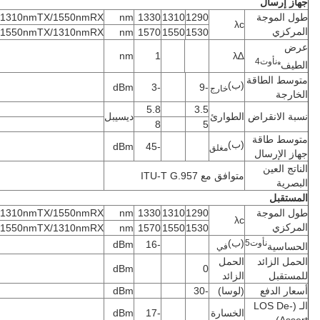
جهاز إرسال
طول الموجة
1290
1310
1330
nm
1310nmTX/1550nmRX
λc
المركزي
1550nmTX/1310nmRX
nm
1570
1550
1530
عرض
nm
1
∆λ
ن
أوت
4
الطيف*
متوسط الطاقة
(ب)
dBm
-3
-9
خارج
الخارجة
5.8
3.5
نسبة الانقراض
الطوارئ
ديسيبل
8
5
متوسط طاقة
(ب)
dBm
-45
مغلق
جهاز الإرسال
الناتج العين
متوافق مع ITU-T G.957
البصرية
المستقبل
طول الموجة
1290
1310
1330
nm
1310nmTX/1550nmRX
λc
المركزي
1550nmTX/1310nmRX
nm
1570
1550
1530
(ب)
ن
أوت
5
dBm
-16
الحساسية
في
الحمل الزائد
الحمل
dBm
0
للمستقبل
الزائد
أسعار الدفع
(لوسا)
-30
dBm
الـ (LOS De-
الخسارة
-17
dBm