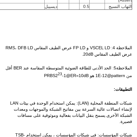
Assert)
التهاب النسيج
0.5
ديسيبل
الملاحظة 4: VSCEL LD و FP LD عرض الطيف المقاس RMS، DFB LD
عرض الطيف المقاس 20dB.
الملاحظة5: الحد الأدنى للطاقة الضوئية المتوسطة المقاسة عند BER أقل
23
من 1E-12@pattern هو PRBS2
-1@ER=10dB
التطبيقات:
شبكات المنطقة المحلية (LAN): يمكن استخدام الوحدة في بيئات LAN
لإنشاء اتصالات عالية السرعة بين مفاتيح الشبكة والموجهات ومعدات
الشبكة الأخرى.يسمح بنقل البيانات بفعالية وموثوقية على مسافات
قصيرة.
شبكات المؤسسات: في شبكات المؤسسات ، يمكن استخدام TSB-