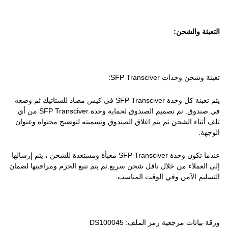
التعبئة والشحن:
تعبئة وشحن وحدات SFP Transciver:
يتم تعبئة كل وحدة SFP Transciver في كيس مضاد للستاتيك ثم وضعه
في صندوق. تم تصميم الصندوق لحماية وحدة SFP Transciver من أي
تلف أثناء الشحن.ثم يتم اغلاق الصندوق وتسميته لتوضيح محتواه وعنوان
الوجهة.
عندما تكون وحدة SFP Transciver معبأة ومستعدة للشحن ، يتم إرسالها
إلى العملاء من خلال ناقل شحن سريع.ثم يتم تتبع الحزم ومراقبتها لضمان
التسليم الآمن وفي الوقت المناسب.
ورقة بيانات مرجعية رمز الملف: DS100045