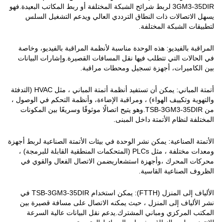
3GM3-35DIR لربط شرائح الشبكة المختلفة أو ربط المكاتب البعيدة.فهو
يسهل الاتصالات ذات النطاق الترددي العالي ويدعم التشغيل السلس
لتطبيقات الشبكة المختلفة.
المراقبة بالفيديو: هذه الوحدة مناسبة لأنظمة المراقبة بالفيديو، وخاصة
في الحالات التي تتطلب فيها نقل المسافات القصيرة.وإشارات البيانات
بين الكاميرات، أجهزة تسجيل ومحطات مراقبة.
أتمتة المباني: يمكن أن تستفيد أنظمة أتمتة المباني ، مثل HVAC (التدفئة
والتهوية وتكييف الهواء) ، ومراقبة الإضاءة، وأنظمة التحكم في الوصول ،
من TSB-3GM3-35DIR.وهو يتيح اتصالًا موثوقًا وسريعًا بين المكونات
المختلفة لنظام الأتمتة داخل المبنى.
الأتمتة الصناعية: يمكن نشر الوحدة في بيئات الأتمتة الصناعية لربط أجهزة
ومعدات مختلفة ، مثل PLCs (المتحكمات المنطقية القابلة للبرمجة) ،
محركات المحرك ،وأجهزة استشعاريضمن الاتصال الفعال والقوي في
الظروف الصناعية القاسية.
الألياف إلى المنزل (FTTH): يمكن استخدام TSB-3GM3-35DIR في
نشر الألياف إلى المنزل ، حيث يمكنه الاتصال على مسافة قصيرة بين
المكتب المركزي ومباني المشترك.يدعم نقل البيانات عالية السرعة