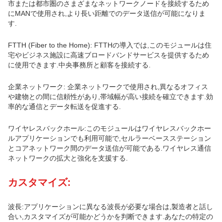
市または都市圏のさまざまなネットワークノードを接続するため
にMANで使用され,より長い距離でのデータ送信が可能になりま
す.
FTTH (Fiber to the Home): FTTHの導入では,このモジュールは住
宅やビジネス施設に高速ブロードバンドサービスを提供するため
に使用できます.中央事務所と顧客を接続する.
企業ネットワーク: 企業ネットワークで使用され,異なるオフィス
や建物との間に信頼性があり,帯域幅が高い接続を確立できます.効
率的な通信とデータ転送を促進する.
ワイヤレスバックホール:このモジュールはワイヤレスバックホー
ルアプリケーションでも利用可能で,セルラーベースステーション
とコアネットワーク間のデータ送信が可能である.ワイヤレス通信
ネットワークの拡大と強化を支援する.
カスタマイズ:
波長:アプリケーションに異なる波長が必要な場合は,製造者と話し
合い,カスタマイズが可能かどうかを判断できます.あなたの特定の