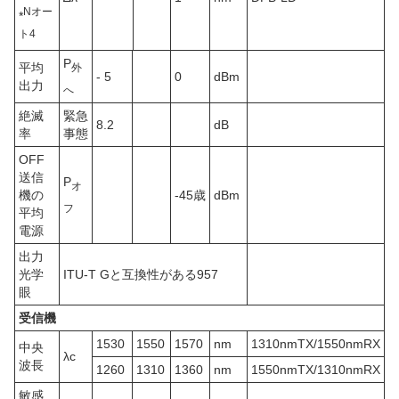
N
オー
*
ト
4
P
平均
外
- 5
0
dBm
出力
へ
絶滅
緊急
8.2
dB
率
事態
OFF
送信
P
オ
機の
-45歳
dBm
フ
平均
電源
出力
光学
ITU-T Gと互換性がある957
眼
受信機
1530
1550
1570
nm
1310nmTX/1550nmRX
中央
λc
波長
1260
1310
1360
nm
1550nmTX/1310nmRX
敏感