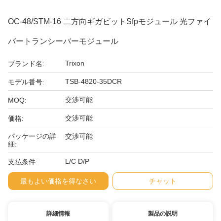
OC-48/STM-16 二方向ギガビットSfpモジュール 光ファイ
バートランシーバーモジュール
Trixon
ブランド名:
TSB-4820-35DCR
モデル番号:
交渉可能
MOQ:
交渉可能
価格:
パッケージの詳
交渉可能
細:
L/C D/P
支払条件:
最もよい価格を得なさい
チャット
詳細情報
製品の説明