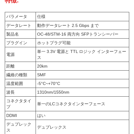
特徴:
パラメータ
仕様
データレート
動作データレート 2.5 Gbps まで
製品名
OC-48/STM-16 両方向 SFPトランシーバー
プラグイン
ホットプラグ可能
単一 3.3V 電源と TTL ロジック インターフェー
電源
ス
距離
20km
繊維の種類
SMF
温度範囲
-5°C~+70°C
波長
1310nm/1550nm
コネクタタイ
単一のLCコネクタインターフェース
プ
DDMI
はい
デュプレック
デュプレックス
ス