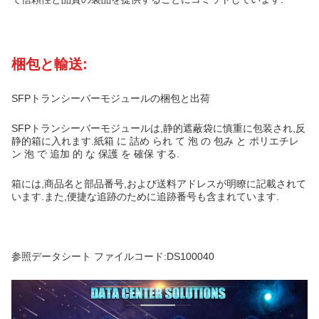
梱包と輸送:
SFPトランシーバーモジュールの梱包と出荷
SFPトランシーバーモジュールは,静的遮蔽袋に慎重に包装され,反
静的箱に入れます.紙箱 に 詰め られ て 泡 の 包み と ポリエチレ
ン 泡 で 追加 的 な 保護 を 確保 する.
箱には,商品名と部品番号,および送料アドレスが明瞭に記載されて
います.また,便捷な追跡のために追跡番号も含まれています.
参照データシート ファイルコード:DS100040