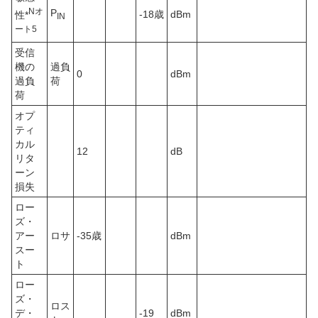
N
オ
P
-18歳
dBm
性*
IN
ート
5
受信
機の
過負
0
dBm
過負
荷
荷
オプ
ティ
カル
12
dB
リタ
ーン
損失
ロー
ズ・
アー
ロサ
-35歳
dBm
スー
ト
ロー
ズ・
ロス
デ・
-19
dBm