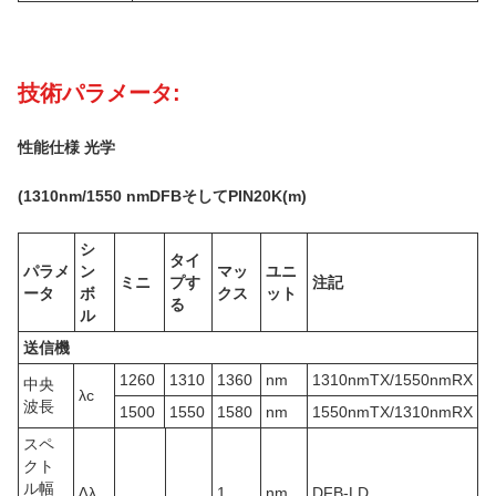
技術パラメータ:
性能仕様 光学
(
131
0nm
/1550 nm
DFB
そしてPIN
20K
(m)
シ
タイ
パラメ
ン
マッ
ユニ
ミニ
プす
注記
ータ
ボ
クス
ット
る
ル
送信機
1260
1310
1360
nm
1310nmTX/1550nmRX
中央
λc
波長
1500
1550
1580
nm
1550nmTX/1310nmRX
スペ
クト
ル幅
∆λ
1
nm
DFB-LD