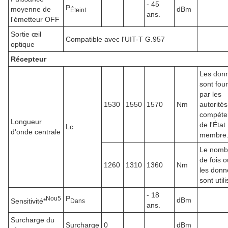
- 45
P
moyenne de
dBm
Éteint
ans.
l'émetteur OFF
Sortie œil
Compatible avec l'UIT-T G.957
optique
Récepteur
Les don
sont fou
par les
1530
1550
1570
Nm
autorités
compéte
Longueur
de l'État
Lc
d'onde centrale
membre
Le nomb
de fois o
1260
1310
1360
Nm
les donn
sont util
- 18
P
N
ou
5
dBm
Sensitivité*
Dans
ans.
Surcharge du
Surcharge
0
dBm