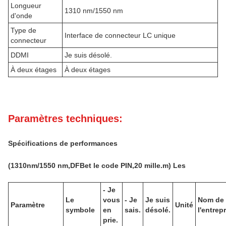
Longueur
1310 nm/1550 nm
d'onde
Type de
Interface de connecteur LC unique
connecteur
DDMI
Je suis désolé.
À deux étages
À deux étages
Paramètres techniques:
Spécifications de performances
(
131
0nm
/1550 nm,
DFB
et le code PIN,
20 mille.
m) Les
- Je
Le
vous
- Je
Je suis
Nom de
Paramètre
Unité
symbole
en
sais.
désolé.
l'entrep
prie.