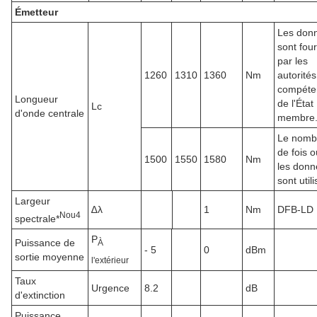
Émetteur
Les don
sont fou
par les
1260
1310
1360
Nm
autorités
compéte
Longueur
de l'État
Lc
d'onde centrale
membre
Le nomb
de fois o
1500
1550
1580
Nm
les donn
sont util
Largeur
∆λ
1
Nm
DFB-LD
N
ou
4
spectrale*
P
Puissance de
À
- 5
0
dBm
sortie moyenne
l'extérieur
Taux
Urgence
8.2
dB
d'extinction
Puissance