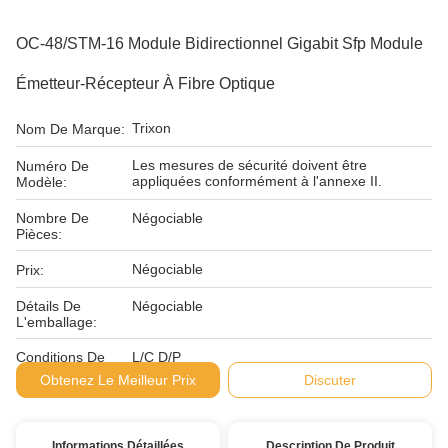
OC-48/STM-16 Module Bidirectionnel Gigabit Sfp Module
Émetteur-Récepteur À Fibre Optique
Trixon
Nom De Marque:
Les mesures de sécurité doivent être
Numéro De
appliquées conformément à l'annexe II.
Modèle:
Nombre De
Négociable
Pièces:
Négociable
Prix:
Détails De
Négociable
L'emballage:
Conditions De
L/C D/P
Paiement:
Obtenez Le Meilleur Prix
Discuter
Informations Détaillées
Description De Produit