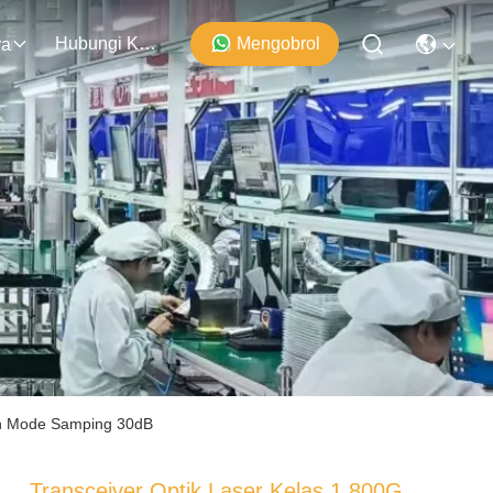
Hubungi Kami
Mengobrol
ra
an Mode Samping 30dB
Transceiver Optik Laser Kelas 1 800G