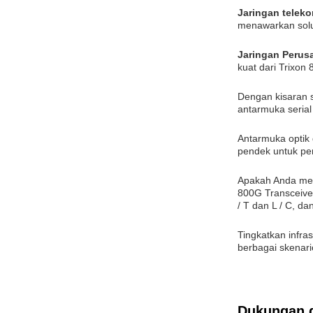
Jaringan telek
menawarkan solus
Jaringan Perus
kuat dari Trixon
Dengan kisaran s
antarmuka serial
Antarmuka optik 
pendek untuk per
Apakah Anda mem
800G Transceive
/ T dan L / C, 
Tingkatkan infra
berbagai skenari
Dukungan 