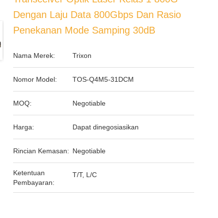
Dengan Laju Data 800Gbps Dan Rasio
Penekanan Mode Samping 30dB
Nama Merek:
Trixon
Nomor Model:
TOS-Q4M5-31DCM
MOQ:
Negotiable
Harga:
Dapat dinegosiasikan
Rincian Kemasan:
Negotiable
Ketentuan
T/T, L/C
Pembayaran: