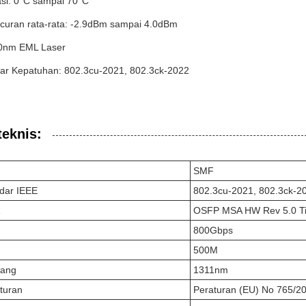
si: 0°C sampai 70°C
curan rata-rata: -2.9dBm sampai 4.0dBm
10nm EML Laser
ar Kepatuhan: 802.3cu-2021, 802.3ck-2022
teknis:
SMF
dar IEEE
802.3cu-2021, 802.3ck-2
OSFP MSA HW Rev 5.0 Ti
800Gbps
500M
bang
1311nm
turan
Peraturan (EU) No 765/2