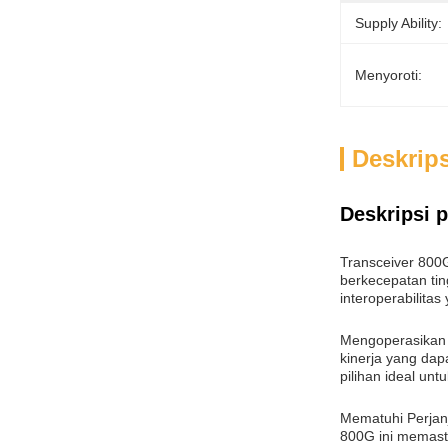
Supply Ability:
Menyoroti:
Deskrip
Deskripsi 
Transceiver 800G
berkecepatan tin
interoperabilita
Mengoperasikan 
kinerja yang da
pilihan ideal untu
Mematuhi Perjanj
800G ini memasti