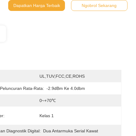
Dapatkan Harga Terbaik
Ngobrol Sekarang
:
UL,TUV,FCC,CE,ROHS
Peluncuran Rata-Rata:
-2.9dBm Ke 4.0dbm
0~+70℃
er:
Kelas 1
n Diagnostik Digital:
Dua Antarmuka Serial Kawat