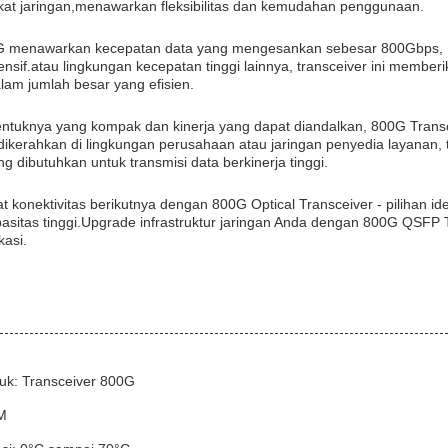
kat jaringan,menawarkan fleksibilitas dan kemudahan penggunaan.
G menawarkan kecepatan data yang mengesankan sebesar 800Gbps, menj
ensif.atau lingkungan kecepatan tinggi lainnya, transceiver ini memb
alam jumlah besar yang efisien.
ntuknya yang kompak dan kinerja yang dapat diandalkan, 800G Transc
kerahkan di lingkungan perusahaan atau jaringan penyedia layanan, 
ng dibutuhkan untuk transmisi data berkinerja tinggi.
t konektivitas berikutnya dengan 800G Optical Transceiver - pilihan id
pasitas tinggi.Upgrade infrastruktur jaringan Anda dengan 800G QSF
asi.
k: Transceiver 800G
M