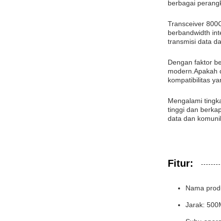
berbagai perang
Transceiver 800
berbandwidth int
transmisi data d
Dengan faktor be
modern.Apakah di
kompatibilitas ya
Mengalami tingka
tinggi dan berka
data dan komunik
Fitur:
Nama produ
Jarak: 500