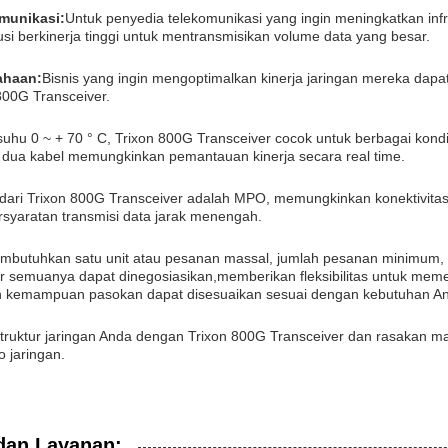
omunikasi:
Untuk penyedia telekomunikasi yang ingin meningkatkan infr
i berkinerja tinggi untuk mentransmisikan volume data yang besar.
ahaan:
Bisnis yang ingin mengoptimalkan kinerja jaringan mereka dapa
 800G Transceiver.
uhu 0 ~ + 70 ° C, Trixon 800G Transceiver cocok untuk berbagai kondi
 dua kabel memungkinkan pemantauan kinerja secara real time.
dari Trixon 800G Transceiver adalah MPO, memungkinkan konektivitas mul
syaratan transmisi data jarak menengah.
butuhkan satu unit atau pesanan massal, jumlah pesanan minimum, ha
r semuanya dapat dinegosiasikan,memberikan fleksibilitas untuk me
dan kemampuan pasokan dapat disesuaikan sesuai dengan kebutuhan A
struktur jaringan Anda dengan Trixon 800G Transceiver dan rasakan ma
o jaringan.
dan Layanan: