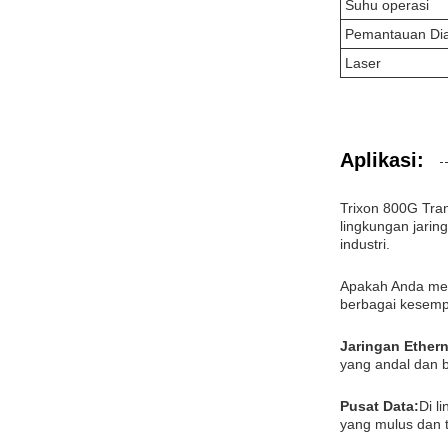
Suhu operasi
Pemantauan Diag
Laser
Aplikasi:
Trixon 800G Tra
lingkungan jarin
industri.
Apakah Anda men
berbagai kesempa
Jaringan Ether
yang andal dan b
Pusat Data:
Di l
yang mulus dan t