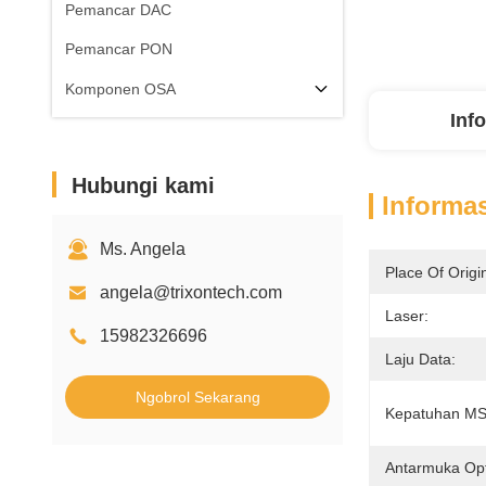
Pemancar DAC
Pemancar PON
Komponen OSA
Inf
Hubungi kami
Informas
Ms. Angela
Place Of Origi
angela@trixontech.com
Laser:
15982326696
Laju Data:
Ngobrol Sekarang
Kepatuhan MS
Antarmuka Opt