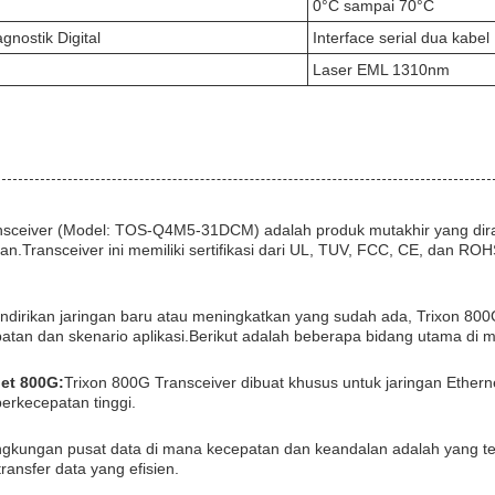
0°C sampai 70°C
nostik Digital
Interface serial dua kabel
Laser EML 1310nm
nsceiver (Model: TOS-Q4M5-31DCM) adalah produk mutakhir yang diranc
gan.Transceiver ini memiliki sertifikasi dari UL, TUV, FCC, CE, dan R
dirikan jaringan baru atau meningkatkan yang sudah ada, Trixon 800G
tan dan skenario aplikasi.Berikut adalah beberapa bidang utama di m
net 800G:
Trixon 800G Transceiver dibuat khusus untuk jaringan Ethe
erkecepatan tinggi.
ingkungan pusat data di mana kecepatan dan keandalan adalah yang te
ransfer data yang efisien.