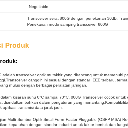
Negotiable
Transceiver serat 800G dengan penekanan 30dB
, 
Tran
Penekanan mode samping transceiver 800G
si Produk
produk:
 adalah transceiver optik mutakhir yang dirancang untuk memenuhi pe
ggi.Transceiver canggih ini sesuai dengan standar IEEE terbaru, te
s yang mulus dengan berbagai peralatan jaringan.
dalam kisaran suhu 0°C sampai 70°C, 800G Transceiver cocok untuk 
pat diandalkan bahkan dalam pengaturan yang menantang.Kompatibili
k aplikasi transmisi data jarak jauh.
ian Multi-Sumber Optik Small Form-Factor Pluggable (OSFP MSA) Revi
kan kepatuhan dengan standar industri untuk faktor bentuk dan fungs