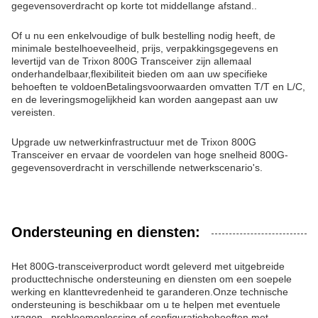
gegevensoverdracht op korte tot middellange afstand..
Of u nu een enkelvoudige of bulk bestelling nodig heeft, de
minimale bestelhoeveelheid, prijs, verpakkingsgegevens en
levertijd van de Trixon 800G Transceiver zijn allemaal
onderhandelbaar,flexibiliteit bieden om aan uw specifieke
behoeften te voldoenBetalingsvoorwaarden omvatten T/T en L/C,
en de leveringsmogelijkheid kan worden aangepast aan uw
vereisten.
Upgrade uw netwerkinfrastructuur met de Trixon 800G
Transceiver en ervaar de voordelen van hoge snelheid 800G-
gegevensoverdracht in verschillende netwerkscenario's.
Ondersteuning en diensten:
Het 800G-transceiverproduct wordt geleverd met uitgebreide
producttechnische ondersteuning en diensten om een soepele
werking en klanttevredenheid te garanderen.Onze technische
ondersteuning is beschikbaar om u te helpen met eventuele
vragen., probleemoplossing of configuratiebehoeften met