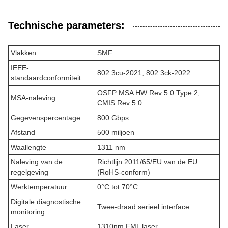
Technische parameters:
Vlakken
SMF
IEEE-
802.3cu-2021, 802.3ck-2022
standaardconformiteit
OSFP MSA HW Rev 5.0 Type 2,
MSA-naleving
CMIS Rev 5.0
Gegevenspercentage
800 Gbps
Afstand
500 miljoen
Waallengte
1311 nm
Naleving van de
Richtlijn 2011/65/EU van de EU
regelgeving
(RoHS-conform)
Werktemperatuur
0°C tot 70°C
Digitale diagnostische
Twee-draad serieel interface
monitoring
Laser
1310nm EML laser