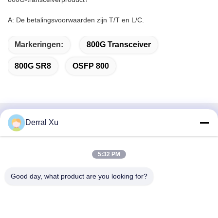
A: De betalingsvoorwaarden zijn T/T en L/C.
Markeringen:
800G Transceiver
800G SR8
OSFP 800
Derral Xu
Snel contact
Adres
5:32 PM
Gebouw 2 #, nr.1000 Tiangong Avenue, Xinxing Street,
Tianfu New Area, Chengdu Sichuan Provincie, 610213,
Good day, what product are you looking for?
China
Tel.
86-28-63025144-817