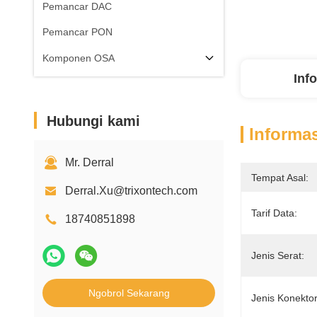
Pemancar DAC
Pemancar PON
Komponen OSA
Inf
Hubungi kami
Informas
Mr. Derral
Tempat Asal:
Derral.Xu@trixontech.com
Tarif Data:
18740851898
Jenis Serat:
Ngobrol Sekarang
Jenis Konektor