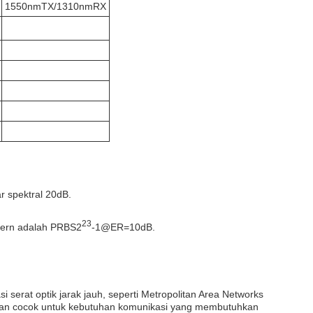
1550nmTX/1310nmRX
 spektral 20dB.
23
ttern adalah PRBS2
-1@ER=10dB.
serat optik jarak jauh, seperti Metropolitan Area Networks
 dan cocok untuk kebutuhan komunikasi yang membutuhkan