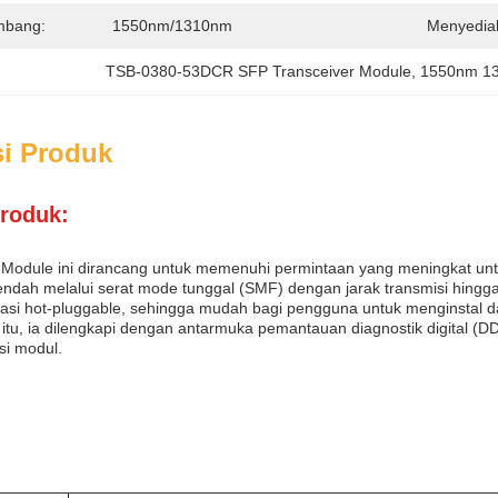
mbang:
1550nm/1310nm
Menyedia
TSB-0380-53DCR SFP Transceiver Module
, 
1550nm 13
si Produk
produk:
Module ini dirancang untuk memenuhi permintaan yang meningkat untuk
endah melalui serat mode tunggal (SMF) dengan jarak transmisi hingg
si hot-pluggable, sehingga mudah bagi pengguna untuk menginstal 
itu, ia dilengkapi dengan antarmuka pemantauan diagnostik digital 
si modul.