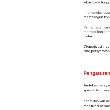
lebar band tinggi
Interkoneksi pus
membangun konek
Pemantauan jara
memberikan kema
pintar.
Otomatisasi indu
time,persyaratan
Pengaturan
Tentukan persyara
spesifik lainny
Konsultasikan d
modifikasi berd