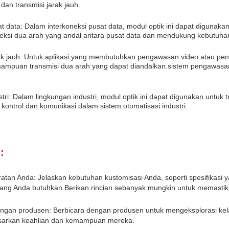
 dan transmisi jarak jauh.
at data: Dalam interkoneksi pusat data, modul optik ini dapat digunakan
si dua arah yang andal antara pusat data dan mendukung kebutuhan t
k jauh: Untuk aplikasi yang membutuhkan pengawasan video atau pengu
mpuan transmisi dua arah yang dapat diandalkan.sistem pengawasan
stri: Dalam lingkungan industri, modul optik ini dapat digunakan untu
 kontrol dan komunikasi dalam sistem otomatisasi industri.
:
tan Anda: Jelaskan kebutuhan kustomisasi Anda, seperti spesifikasi yan
a yang Anda butuhkan.Berikan rincian sebanyak mungkin untuk memas
engan produsen: Berbicara dengan produsen untuk mengeksplorasi ke
asarkan keahlian dan kemampuan mereka.