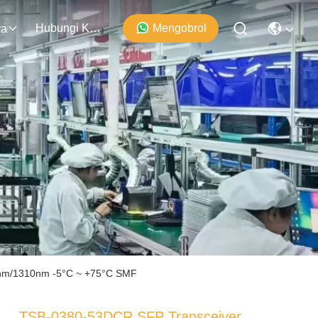
Hubungi Kami
Mengobrol
ra
0nm/1310nm -5°C ~ +75°C SMF
TSB-0380-53DCR SFP Transceiver