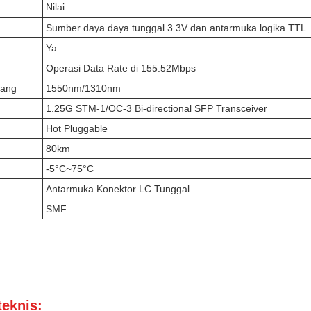
Nilai
Sumber daya daya tunggal 3.3V dan antarmuka logika TTL
Ya.
Operasi Data Rate di 155.52Mbps
bang
1550nm/1310nm
1.25G STM-1/OC-3 Bi-directional SFP Transceiver
Hot Pluggable
80km
-5°C~75°C
Antarmuka Konektor LC Tunggal
SMF
teknis: