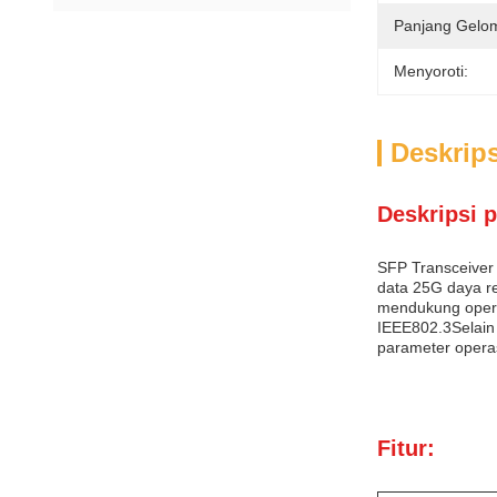
Panjang Gelo
Menyoroti:
Deskrip
Deskripsi 
SFP Transceiver 
data 25G daya r
mendukung opera
IEEE802.3Selain 
parameter opera
Fitur: