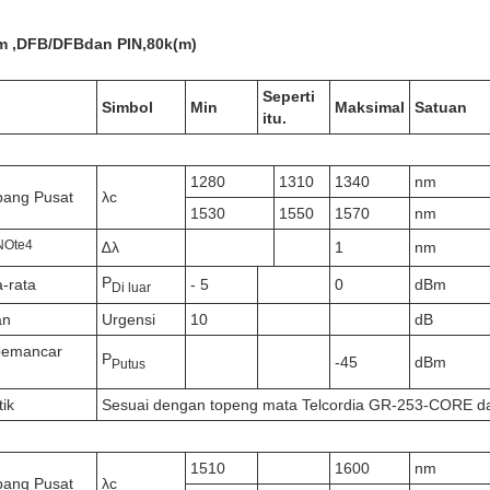
m
,DFB/DFB
dan PIN,
80k
(m)
Seperti
Simbol
Min
Maksimal
Satuan
itu.
1280
1310
1340
nm
bang Pusat
λc
1530
1550
1570
nm
N
Ote
4
∆λ
1
nm
P
a-rata
- 5
0
dBm
Di luar
an
Urgensi
10
dB
 pemancar
P
-45
dBm
Putus
ik
Sesuai dengan topeng mata Telcordia GR-253-CORE d
1510
1600
nm
bang Pusat
λc