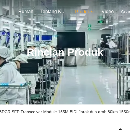
Rumah
Tentang Kami
Video
Produk
Aca
Rincian Produk
3DCR SFP Transceiver Module 155M BIDI Jarak dua arah 80km 155