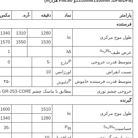
(
،DFB/DFB
/1550nm
0nm
131
و PIN،
80 هزار
m)
پارامتر
نماد
دقیقه
-آره.
مکس
فرستنده
1340
1310
1280
طول موج مرکزی
λc
1570
1550
1530
N
اره
4
1
∆λ
عرض طیف*
P
متوسط قدرت خروجی
-5
0
خارج
نسبت انقراض
اورژانس
10
P
متوسط قدرت فرستنده خاموش
-۴۵
خاموش
خروجی چشم نوری
مطابق با ماسک چشم Telcordia GR-253-CORE و ITU-T G957
گیرنده
1600
1510
طول موج مرکزی
λc
1340
1280
P
N
اره
5
-35
حساسیت*
IN
بیش از حد گیرنده
اضافه بار
-10