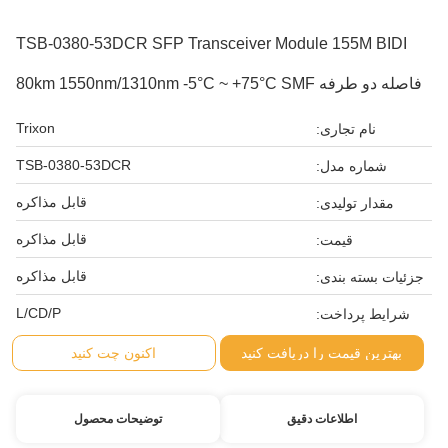
TSB-0380-53DCR SFP Transceiver Module 155M BIDI
فاصله دو طرفه 80km 1550nm/1310nm -5°C ~ +75°C SMF
Trixon
نام تجاری:
TSB-0380-53DCR
شماره مدل:
قابل مذاکره
مقدار تولیدی:
قابل مذاکره
قیمت:
قابل مذاکره
جزئیات بسته بندی:
L/CD/P
شرایط پرداخت:
بهترین قیمت را دریافت کنید
اکنون چت کنید
اطلاعات دقیق
توضیحات محصول