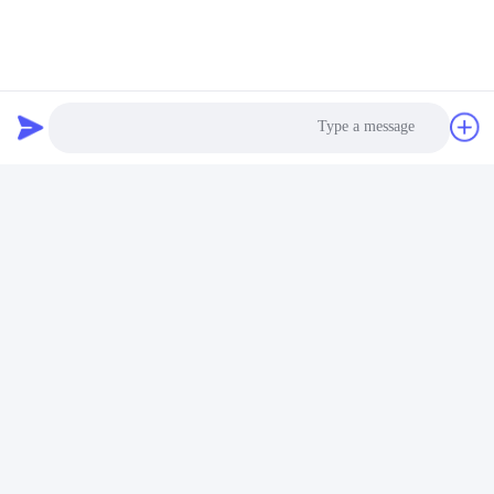
Photo
Video Call
Audio Call