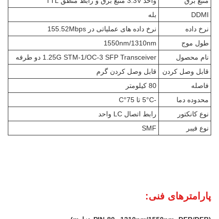
منبع برق
واحد 3.3V منبع برق و رابط منطق TTL
DDMI
بله
نرخ داده
نرخ داده های عملیاتی در 155.52Mbps
طول موج
1550nm/1310nm
نام محصول
1.25G STM-1/OC-3 SFP Transceiver دو طرفه
قابل وصل کردن
قابل وصل کردن گرم
فاصله
80 کيلومتر
محدوده دما
-5°C تا 75°C
نوع کانکتور
رابط اتصال LC واحد
نوع فیبر
SMF
پارامترهای فنی: