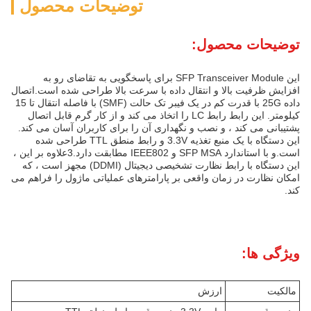
توضیحات محصول
توضیحات محصول:
این SFP Transceiver Module برای پاسخگویی به تقاضای رو به
افزایش ظرفیت بالا و انتقال داده با سرعت بالا طراحی شده است.اتصال
داده 25G با قدرت کم در یک فیبر تک حالت (SMF) با فاصله انتقال تا 15
کیلومتر. این رابط رابط LC را اتخاذ می کند و از کار گرم قابل اتصال
پشتیبانی می کند ، و نصب و نگهداری آن را برای کاربران آسان می کند.
این دستگاه با یک منبع تغذیه 3.3V و رابط منطق TTL طراحی شده
است.و با استاندارد SFP MSA و IEEE802 مطابقت دارد.3علاوه بر این ،
این دستگاه با رابط نظارت تشخیصی دیجیتال (DDMI) مجهز است ، که
امکان نظارت در زمان واقعی بر پارامترهای عملیاتی ماژول را فراهم می
کند.
ویژگی ها:
مالکیت
ارزش