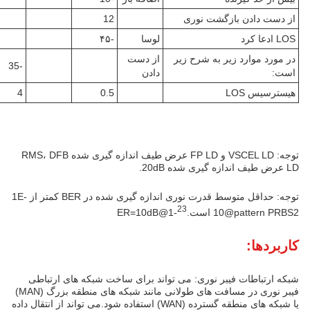
از دست دادن بازگشت نوری
12
LOS ادعا کرد
لوسا
-۴۵
در مورد موارد زیر به شرح زیر
از دست
-35
است:
دادن
هیسترسیس LOS
0.5
4
توجه: VSCEL LD و FP LD عرض طیف اندازه گیری شده RMS، DFB
LD عرض طیف اندازه گیری شده 20dB.
توجه: حداقل متوسط قدرت نوری اندازه گیری شده در BER کمتر از 1E-
23
10@pattern PRBS2 است.
-1@ER=10dB
کاربردها:
شبکه ارتباطات فیبر نوری: می تواند برای ساخت شبکه های ارتباطی
فیبر نوری در مسافت های طولانی مانند شبکه های منطقه بزرگ (MAN)
یا شبکه های منطقه گسترده (WAN) استفاده شود.می تواند از انتقال داده