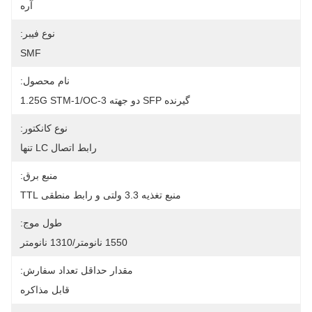
آره
نوع فیبر:
SMF
نام محصول:
گیرنده SFP دو جهته 1.25G STM-1/OC-3
نوع کانکتور:
رابط اتصال LC تنها
منبع برق:
منبع تغذیه 3.3 ولتی و رابط منطقی TTL
طول موج:
1550 نانومتر/1310 نانومتر
مقدار حداقل تعداد سفارش:
قابل مذاکره