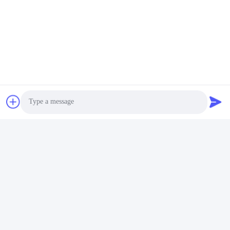
Photo
Video Call
Audio Call