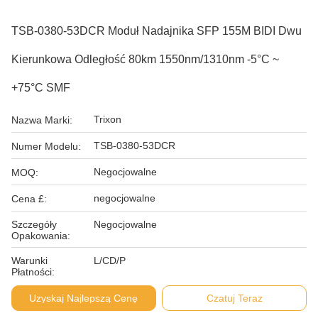
TSB-0380-53DCR Moduł Nadajnika SFP 155M BIDI Dwu
Kierunkowa Odległość 80km 1550nm/1310nm -5°C ~
+75°C SMF
Trixon
Nazwa Marki:
TSB-0380-53DCR
Numer Modelu:
Negocjowalne
MOQ:
negocjowalne
Cena £:
Szczegóły
Negocjowalne
Opakowania:
Warunki
L/CD/P
Płatności:
Uzyskaj Najlepszą Cenę
Czatuj Teraz