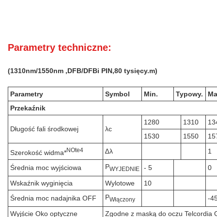
Parametry techniczne:
(
131
0nm
/1550nm
,DFB/DFB
i PIN,
80 tysięcy.
m)
Parametry
Symbol
Min.
Typowy.
Ma
Przekaźnik
1280
1310
13
Długość fali środkowej
λc
1530
1550
15
N
Ote
4
∆λ
1
Szerokość widma*
P
Średnia moc wyjściowa
- 5
0
WYJEDNIE
Wskaźnik wyginięcia
Wylotowe
10
P
Średnia moc nadajnika OFF
-4
Włączony
Wyjście Oko optyczne
Zgodne z maską do oczu Telcordia