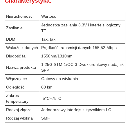
Charakterystyka:
Nieruchomości
Wartość
Jednostka zasilania 3.3V i interfejs logiczny
Zasilanie
TTL
DDMI
Tak, tak.
Wskaźnik danych
Prędkość transmisji danych 155,52 Mbps
Długość fali
1550nm/1310nm
1.25G STM-1/OC-3 Dwukierunkowy nadajnik
Nazwa produktu
SFP
Włączające
Gotowy do wtykania
Odległość
80 km
Zakres
-5°C~75°C
temperatury
Rodzaj złącza
Jednorazowy interfejs z łącznikiem LC
Rodzaj włókna
SMF