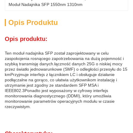
Moduł Nadajnika SFP 1550nm 1310nm
Opis Produktu
Opis produktu:
Ten moduł nadajnika SFP został zaprojektowany w celu
zaspokojenia rosnącego zapotrzebowania na dużą pojemność i
szybką transmisję danych.łączność danych 25G o niskiej mocy
przez światło jednowarunkowe (SMF) o odległości przesyłu do 15
kmPrzyjmuje interfejs z łącznikiem LC i obsługuje działanie
podłączalne na gorąco, co ułatwia użytkownikom instalację i
utrzymanie.jest zgodny ze standardem SFP MSA i
IEEE802.3Ponadto jest wyposażony w cyfrowy interfejs
monitorowania diagnostycznego (DDMI), który umożliwia
monitorowanie parametrów operacyjnych modułu w czasie
rzeczywistym.