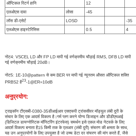
ऑप्टिकल रिटर्न हानि
12
एलओएस दावा
लोसा
-45
लॉस डी-एसेर्ट
LOSD
-35
एलओएस हाइस्टेरिसिस
0.5
4
नोट4: VSCEL LD और FP LD मापी गई वर्णक्रमीय चौड़ाई RMS, DFB LD मापी
गई वर्णक्रमीय चौड़ाई 20dB।
नोट5: 1E-10@pattern से कम BER पर मापी गई न्यूनतम औसत ऑप्टिकल शक्ति
23
PRBS2 है
-1@ER=10dB
अनुप्रयोग:
ट्राइकॉन टीएसबी-0380-35डीआईआर एसएफपी ट्रांससीवर मॉड्यूल लंबी दूरी के
संचार के लिए एक आदर्श विकल्प है।गर्म प्लग करने योग्य डिजाइन और डीडीएमआई
(डिजिटल डायग्नोस्टिक मॉनिटरिंग इंटरफेस) समर्थन इसे एकल मोड नेटवर्क के लिए
आदर्श विकल्प बनाता है15 किमी तक के एलआर (लंबी दूरी) संचरण की क्षमता के साथ,
यह उन अनुप्रयोगों के लिए उपयुक्त है जो उच्च डेटा दर संचरण की मांग करते हैं, जैसे