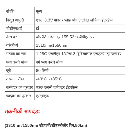
संपत्ति
मूल्य
विद्युत आपूर्ति
एकल 3.3V पावर सप्लाई और टीटीएल लॉजिक इंटरफ़ेस
डीडीएमआई
हाँ
डेटा दर
ऑपरेटिंग डेटा दर 155.52 एमबीपीएस पर
तरंगदैर्ध्य
1310nm/1550nm
उत्पाद का नाम
1.25G एसटीएम-1/ओसी-3 द्विदिशात्मक एसएफपी ट्रांससीवर
प्लग करने योग्य
गर्म प्लग करने योग्य
दूरी
80 किमी
तापमान सीमा
-40°C ~+85°C
कनेक्टर का प्रकार
एकल एलसी कनेक्टर इंटरफ़ेस
फाइबर का प्रकार
एसएमएफ
तकनीकी मापदंडः
(
131
0nm
/1550nm
डीएफबी/डीएफबी
और पिन,
80k
m)