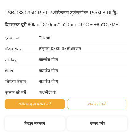
TSB-0380-35DIR SFP ऑप्टिकल ट्रांससीवर 155M BIDI द्वि-
दिशात्मक दूरी 80km 1310nm/1550nm -40°C ~ +85°C SMF
Trixon
ब्रांड नाम:
टीएसबी-0380-35डीआईआर
मॉडल संख्या:
बातचीत योग्य
एमओक्यू:
बातचीत योग्य
कीमत:
बातचीत योग्य
पैकेजिंग विवरण:
एल/सीडी/पी
भुगतान की शर्तें:
सर्वोत्तम मूल्य प्राप्त करें
अब बात करो
विस्तृत जानकारी
उत्पाद वर्णन