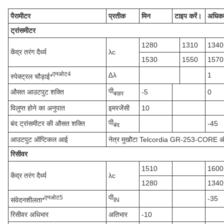
पैरामीटर
प्रतीक
मिन
टाइप करें।
अधिक
ट्रांसमीटर
1280
1310
1340
केंद्र तरंग दैर्ध्य
λc
1530
1550
1570
एन
ओट
4
∆λ
1
स्पेक्ट्रल चौड़ाई*
पी
औसत आउटपुट शक्ति
-5
0
बाहर
विलुप्त होने का अनुपात
इमरजेंसी
10
पी
बंद ट्रांसमीटर की औसत शक्ति
-45
बंद
आउटपुट ऑप्टिकल आई
नेत्र मुखौटा Telcordia GR-253-CORE 
रिसीवर
1510
1600
केंद्र तरंग दैर्ध्य
λc
1280
1340
पी
एन
ओट
5
-35
संवेदनशीलता*
IN
रिसीवर अधिभार
अतिभार
-10