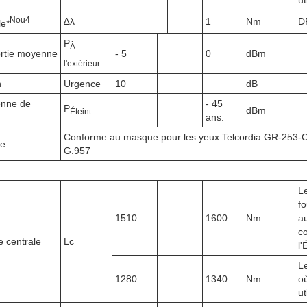
ut
N
ou
4
∆λ
1
Nm
D
le*
P
À
ortie moyenne
- 5
0
dBm
l'extérieur
n
Urgence
10
dB
enne de
- 45
P
dBm
Éteint
ans.
Conforme au masque pour les yeux Telcordia GR-253-C
ue
G.957
L
fo
1510
1600
Nm
au
c
 centrale
Lc
l
L
1280
1340
Nm
o
ut