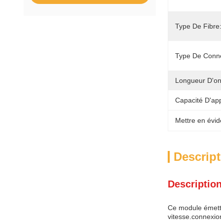
Type De Fibre
Type De Conne
Longueur D'on
Capacité D'ap
Mettre en évid
Descript
Description
Ce module émette
vitesse.connexio