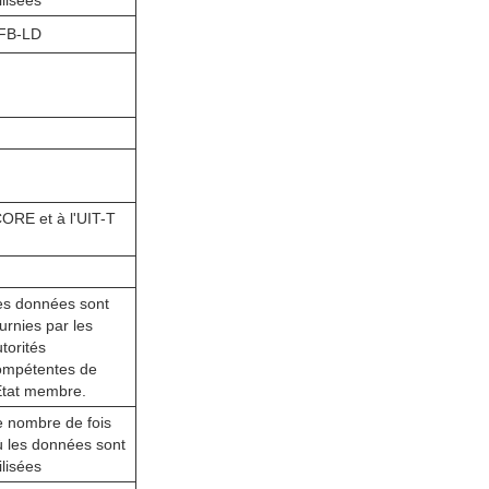
ilisées
FB-LD
ORE et à l'UIT-T
es données sont
urnies par les
torités
ompétentes de
'État membre.
e nombre de fois
ù les données sont
ilisées