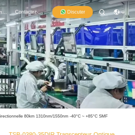
Contactez-Nous
Discuter
Événements
directionnelle 80km 1310nm/1550nm -40°C ~ +85°C SMF
TSB-0380-35DIR Transcepteur Optique