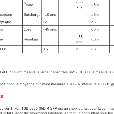
- 35
P
dBm
Dans
ans.
cepteur
Surcharge
- 10 ans
dBm
optique
12
dB
us
Lose
- 45 ans.
dBm
- 35
ie
Résultats
dBm
ans.
e LOS
0.5
4
dB
et FP LD ont mesuré la largeur spectrale RMS, DFB LD a mesuré la la
ance optique moyenne minimale mesurée à la BER inférieure à 1E-1
s:
eiver Trixon TSB-0380-35DIR SFP est un choix parfait pour la commun
(Digital Diagnostic Monitoring Interface) en font un choix idéal pour 