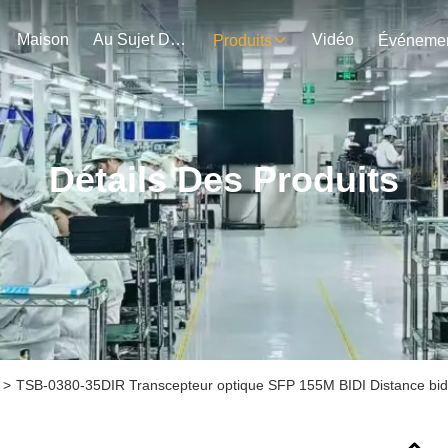
Maison
Au Sujet De Nous
Vidéo
Produits
Détails Des Produits
>
TSB-0380-35DIR Transcepteur optique SFP 155M BIDI Distance bi