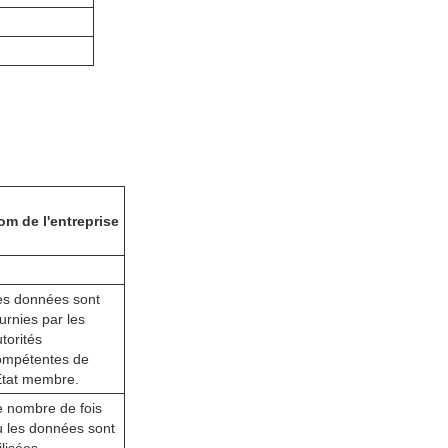
om de l'entreprise
es données sont
urnies par les
torités
ompétentes de
'État membre.
e nombre de fois
ù les données sont