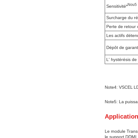
N
ou
5
Sensitivité*
Surcharge du ré
Perte de retour 
Les actifs déten
Dépôt de garant
L' hystérésis d
Note4: VSCEL LD 
Note5: La puiss
Application
Le module Transc
le support DDMI 