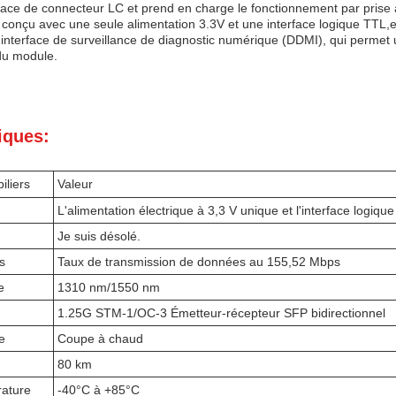
ace de connecteur LC et prend en charge le fonctionnement par prise à c
est conçu avec une seule alimentation 3.3V et une interface logique TTL
 interface de surveillance de diagnostic numérique (DDMI), qui permet
du module.
iques:
iliers
Valeur
L'alimentation électrique à 3,3 V unique et l'interface logiqu
Je suis désolé.
s
Taux de transmission de données au 155,52 Mbps
e
1310 nm/1550 nm
1.25G STM-1/OC-3 Émetteur-récepteur SFP bidirectionnel
e
Coupe à chaud
80 km
rature
-40°C à +85°C