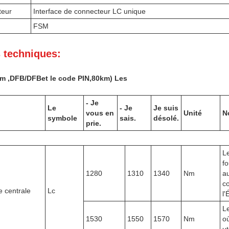
teur
Interface de connecteur LC unique
FSM
 techniques:
nm
,DFB/DFB
et le code PIN,
80k
m) Les
- Je
Le
- Je
Je suis
vous en
Unité
N
symbole
sais.
désolé.
prie.
L
fo
1280
1310
1340
Nm
au
c
 centrale
Lc
l
L
1530
1550
1570
Nm
o