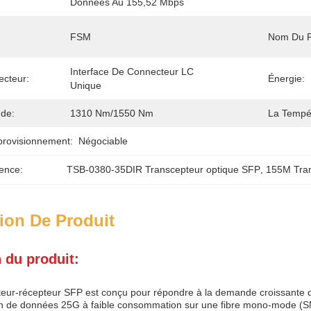
Données Au 155,52 Mbps
:
FSM
Nom Du P
Interface De Connecteur LC 
cteur:
Énergie:
Unique
de:
1310 Nm/1550 Nm
La Tempér
provisionnement:
Négociable
ence:
TSB-0380-35DIR Transcepteur optique SFP
, 
155M Tran
ion De Produit
 du produit:
ur-récepteur SFP est conçu pour répondre à la demande croissante d
n de données 25G à faible consommation sur une fibre mono-mode (SMF