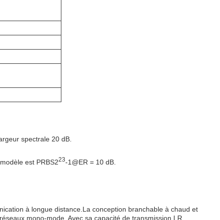
rgeur spectrale 20 dB.
23
0@modèle est PRBS2
-1@ER = 10 dB.
ication à longue distance.La conception branchable à chaud et
les réseaux mono-mode. Avec sa capacité de transmission LR