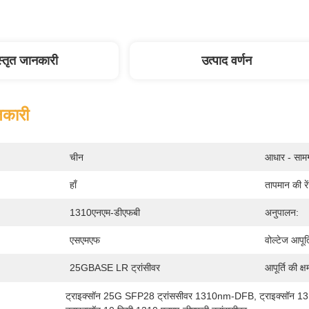
स्तृत जानकारी
उत्पाद वर्णन
नकारी
चीन
आधार - सामग
हाँ
तापमान की रे
1310एनएम-डीएफबी
अनुपालन:
एसएमएफ
वोल्टेज आपूर्त
25GBASE LR ट्रांसीवर
आपूर्ति की क्ष
ट्राइक्सॉन 25G SFP28 ट्रांससीवर 1310nm-DFB
, 
ट्राइक्सॉन