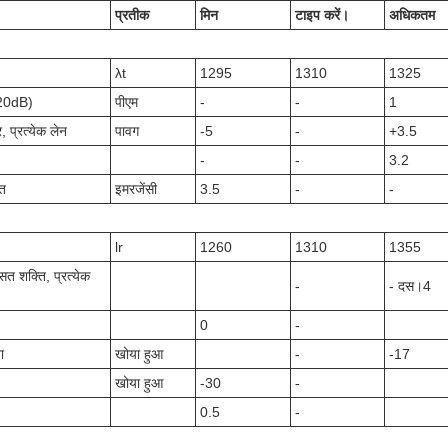
प्रतीक
मिन
टाइप करें।
अधिकतम
λt
1295
1310
1325
(-20dB)
पीएम
-
-
1
प्रत्येक लेन
पावग
-5
-
+3.5
-
-
3.2
ात
इमरजेंसी
3.5
-
-
lr
1260
1310
1355
त शक्ति, प्रत्येक
-
- दस।4
0
-
ा
खोया हुआ
-
-17
खोया हुआ
-30
-
0.5
-