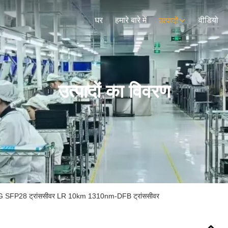
घर
हमारे बारे में
वीडियो
उत्पादों
उत्पादों का विवरण
SFP28 ट्रांससीवर LR 10km 1310nm-DFB ट्रांससीवर