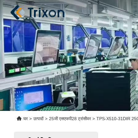
घर
>
उत्पादों
>
25जी एसएफपी28 ट्रांसीवर
>
TPS-X510-31DIR 25G 