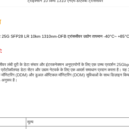
ट्राइक्सॉन 10 किमी 1310 एनएम-डीएफबी ट्रांससीवर
न
25G SFP28 LR 10km 1310nm-DFB ट्रांससीवर उद्योग तापमान -40°C~ +85°
न:
र लंबी दूरी के डेटा संचार और इंटरकनेक्शन अनुप्रयोगों के लिए एक उच्च प्रदर्शन 25G
टोकॉलयह डेटा सेंटर और उद्यम नेटवर्क के लिए एक आदर्श समाधान प्रदान करता है। यह
क मॉनिटरिंग (DDM) और डुअल ऑप्टिकल मॉनिटरिंग (DOM) सुविधाओं के साथ डिज़ाइन किया
अनुरूप है।
मूल्य