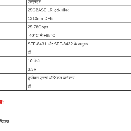
एसएमएफ
25GBASE LR ट्रांससीवर
1310nm-DFB
25.78Gbps
-40°C से +85°C
SFF-8431 और SFF-8432 के अनुरूप
हाँ
10 किमी
3.3V
डुप्लेक्स एलसी ऑप्टिकल कनेक्टर
हाँ
डः
ऑप्टिकल