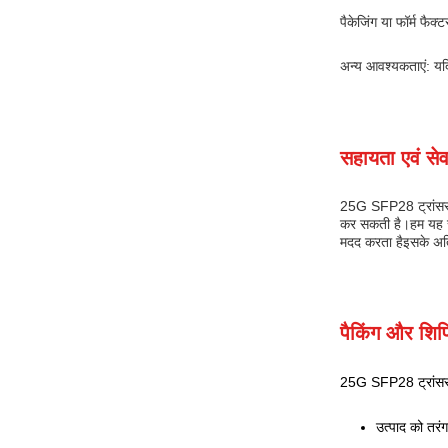
पैकेजिंग या फॉर्म फैक
अन्य आवश्यकताएं: यदि 
सहायता एवं सेव
25G SFP28 ट्रांससीव
कर सकती है।हम यह सु
मदद करता हैइसके अति
पैकिंग और शिपि
25G SFP28 ट्रांससी
उत्पाद को तरंगद