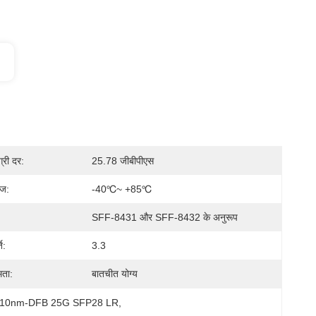
्री दर:
25.78 जीबीपीएस
ंज:
-40℃~ +85℃
SFF-8431 और SFF-8432 के अनुरूप
ि:
3.3
मता:
बातचीत योग्य
 1310nm-DFB 25G SFP28 LR
, 