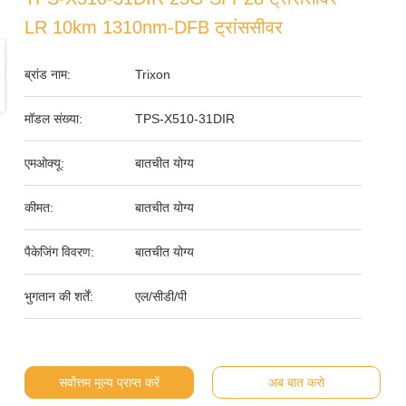
LR 10km 1310nm-DFB ट्रांससीवर
ब्रांड नाम:
Trixon
मॉडल संख्या:
TPS-X510-31DIR
एमओक्यू:
बातचीत योग्य
कीमत:
बातचीत योग्य
पैकेजिंग विवरण:
बातचीत योग्य
भुगतान की शर्तें:
एल/सीडी/पी
सर्वोत्तम मूल्य प्राप्त करें
अब बात करो