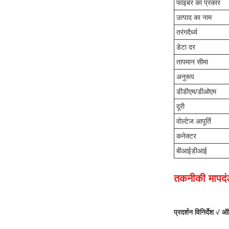
फाइबर का प्रकार
उत्पाद का नाम
तरंगदैर्ध्य
डेटा दर
तापमान सीमा
अनुरूप
डीडीएम/डीओएम
दूरी
वोल्टेज आपूर्ति
कनेक्टर
बीआईडीआई
तकनीकी मापदं
प्रदर्शन विनिर्देश √ 