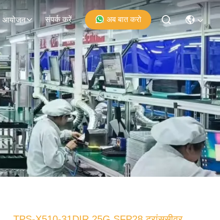
संपर्क करें
अब बात करो
आयोजन
TPS-X510-31DIR 25G SFP28 ट्रांससीवर