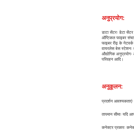
अनुप्रयोग:
डाटा सेंटरः डेटा से
ऑप्टिकल फाइबर संचारः
फाइबर रीढ़ के नेटवर्क म
वायरलेस बेस स्टेशनः
औद्योगिक अनुप्रयोगः अ
परिवहन आदि।
अनुकूलन:
प्रदर्शन आवश्यकताएंः 
तापमान सीमाः यदि आप
कनेक्टर प्रकारः कनेक