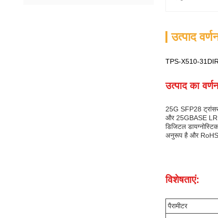
उत्पाद वर्ण
TPS-X510-31DIR 
उत्पाद का वर्ण
25G SFP28 ट्रांससीव
और 25GBASE LR प्रो
डिजिटल डायग्नोस्टि
अनुरूप है और RoHS 
विशेषताएं:
पैरामीटर