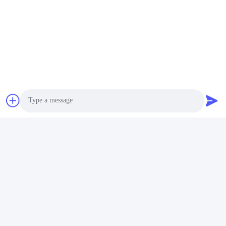
Contactez rapidement
Adresse
Édifice n° 2, n° 1000 avenue Tiangong, rue Xinxing, nouvelle
zone de Tianfu, province du Sichuan à Chengdu, 610213,
Chine
Téléphone
86-28-63025144-817
E-mail
Derral.Xu@trixontech.com
Photo
Video Call
politique de confidentialité
|
Plan du site
| Bonne qualité de la
Audio Call
Chine Module d'émetteur-récepteur de QSFP Fournisseur. © de
Copyright 2023-2026 Sichuan Trixon Communication Technology