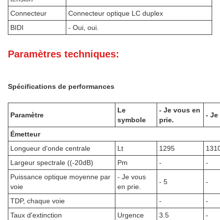
Connecteur
Connecteur optique LC duplex
BIDI
- Oui, oui.
Paramètres techniques:
Spécifications de performances
Le
- Je vous en
Paramètre
- Je
symbole
prie.
Émetteur
Longueur d'onde centrale
Lt
1295
131
Largeur spectrale ((-20dB)
Pm
-
-
Puissance optique moyenne par
- Je vous
- 5
-
voie
en prie.
TDP, chaque voie
-
-
Taux d'extinction
Urgence
3.5
-