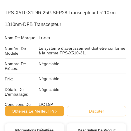
TPS-X510-31DIR 25G SFP28 Transcepteur LR 10km
1310nm-DFB Transcepteur
Trixon
Nom De Marque:
Le système d'avertissement doit être conforme
Numéro De
à la norme TPS-X510-31.
Modèle:
Nombre De
Négociable
Pièces:
Négociable
Prix:
Détails De
Négociable
L'emballage:
Conditions De
L/C D/P
Paiement:
Obtenez Le Meilleur Prix
Discuter
Informations Détaillées
Description De Produit