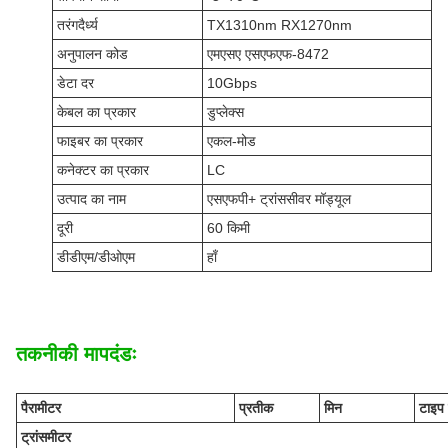
तरंगदैर्ध्य
TX1310nm RX1270nm
अनुपालन कोड
एमएसए एसएफएफ-8472
डेटा दर
10Gbps
केबल का प्रकार
डुप्लेक्स
फाइबर का प्रकार
एकल-मोड
कनेक्टर का प्रकार
LC
उत्पाद का नाम
एसएफपी+ ट्रांससीवर मॉड्यूल
दूरी
60 किमी
डीडीएम/डीओएम
हाँ
तकनीकी मापदंडः
पैरामीटर
प्रतीक
मिन
टाइप 
ट्रांसमीटर