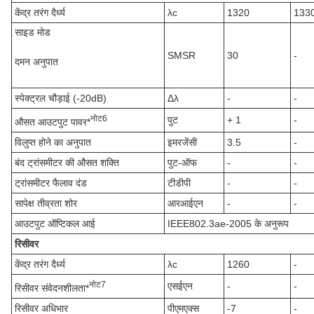
केंद्र तरंग दैर्ध्य
λc
1320
133
साइड मोड
SMSR
30
-
दमन अनुपात
स्पेक्ट्रल चौड़ाई (-20dB)
Δλ
-
-
नोट
6
पुट
+ 1
-
औसत आउटपुट पावर*
विलुप्त होने का अनुपात
इमरजेंसी
3.5
-
बंद ट्रांसमीटर की औसत शक्ति
पुट-ऑफ
-
-
ट्रांसमीटर फैलाव दंड
टीडीपी
-
-
सापेक्ष तीव्रता शोर
आरआईएन
-
-
आउटपुट ऑप्टिकल आई
IEEE802.3ae-2005 के अनुरूप
रिसीवर
केंद्र तरंग दैर्ध्य
λc
1260
-
नोट
7
एसईएन
-
-
रिसीवर संवेदनशीलता*
रिसीवर अधिभार
पीएमएक्स
-7
-