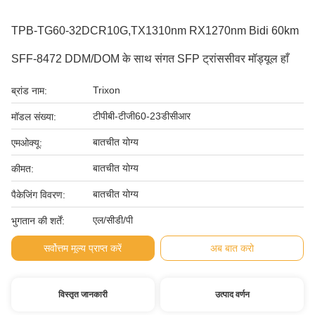
TPB-TG60-32DCR10G,TX1310nm RX1270nm Bidi 60km
SFF-8472 DDM/DOM के साथ संगत SFP ट्रांससीवर मॉड्यूल हाँ
Trixon
ब्रांड नाम:
टीपीबी-टीजी60-23डीसीआर
मॉडल संख्या:
बातचीत योग्य
एमओक्यू:
बातचीत योग्य
कीमत:
बातचीत योग्य
पैकेजिंग विवरण:
एल/सीडी/पी
भुगतान की शर्तें:
सर्वोत्तम मूल्य प्राप्त करें
अब बात करो
विस्तृत जानकारी
उत्पाद वर्णन