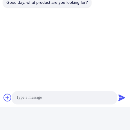
Good day, what product are you looking for?
टैग:
एसएफपी+ ट्रांसीवर मॉड्यूल
10GB SFP+ ट्रांससीवर
Sfp+ मॉड्यूल
त्वरित संपर्क
पता
भवन 2#, No.1000 Tiangong Avenue, Xinxing Street, Tianfu
New Area, Chengdu Sichuan Province, 610213, चीन
टेलीफोन
86-28-63025144-817
ईमेल
Derral.Xu@trixontech.com