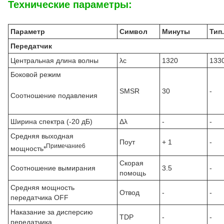
Технические параметры:
Параметр
Символ
Минуты
Тип.
Передатчик
Центральная длина волны
λc
1320
133
Боковой режим
SMSR
30
-
Соотношение подавления
Ширина спектра (-20 дБ)
Δλ
-
-
Средняя выходная
Поут
+ 1
-
Примечание
6
мощность*
Скорая
Соотношение вымирания
3.5
-
помощь
Средняя мощность
Отвод
-
-
передатчика OFF
Наказание за дисперсию
TDP
-
-
передатчика