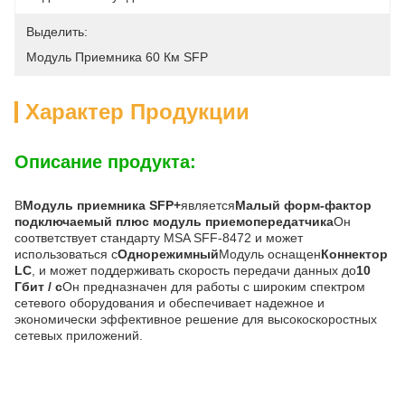
Выделить:
Модуль Приемника 60 Км SFP
Характер Продукции
Описание продукта:
В
Модуль приемника SFP+
является
Малый форм-фактор
подключаемый плюс модуль приемопередатчика
Он
соответствует стандарту MSA SFF-8472 и может
использоваться с
Однорежимный
Модуль оснащен
Коннектор
LC
, и может поддерживать скорость передачи данных до
10
Гбит / с
Он предназначен для работы с широким спектром
сетевого оборудования и обеспечивает надежное и
экономически эффективное решение для высокоскоростных
сетевых приложений.