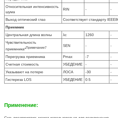
Относительная интенсивность
RIN
-
-
шума
Выход оптический глаз
Соответствует стандарту IEEE8
Приемник
Центральная длина волны
λc
1260
-
Чувствительность
SEN
-
-
Примечание
7
приемника*
Перегрузка приемника
Pmax
-7
-
Счетная стоимость
УБЕДЕНИЕ
-
-
Указывают на потерю
ЛОСА
-30
-
Гистереза LOS
УБЕДЕНИЕ
0.5
-
Применение:
Сеть предприятия: может использоваться для подключения