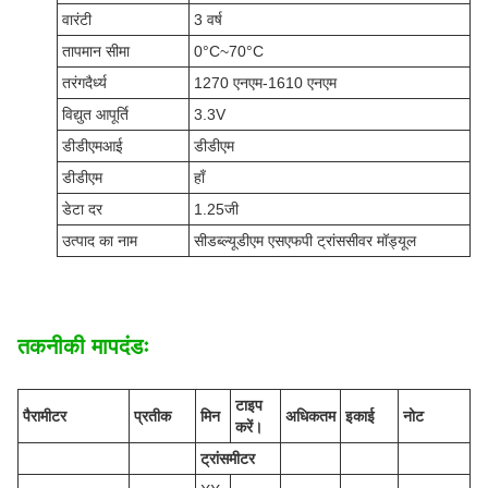
वारंटी
3 वर्ष
तापमान सीमा
0°C~70°C
तरंगदैर्ध्य
1270 एनएम-1610 एनएम
विद्युत आपूर्ति
3.3V
डीडीएमआई
डीडीएम
डीडीएम
हाँ
डेटा दर
1.25जी
उत्पाद का नाम
सीडब्ल्यूडीएम एसएफपी ट्रांससीवर मॉड्यूल
तकनीकी मापदंडः
टाइप
पैरामीटर
प्रतीक
मिन
अधिकतम
इकाई
नोट
करें।
ट्रांसमीटर