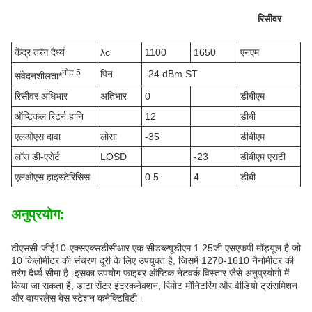
रिसीवर
केंद्र तरंग दैर्ध्य
λc
1100
1650
एनएम
नोट 5
पिन
-24 dBm ST
संवेदनशीलता*
रिसीवर अधिभार
अतिभार
0
डीबीएम
ऑप्टिकल रिटर्न हानि
12
डीबी
एलओएस दावा
लोसा
-35
डीबीएम
लॉस डी-एसेर्ट
LOSD
-23
डीबीएम एसटी
एलओएस हाइस्टेरिसिस
0.5
4
डीबी
अनुप्रयोग:
टीएससी-जीई10-एक्सएक्सडीसीआर एक सीडब्ल्यूडीएम 1.25जी एसएफपी मॉड्यूल है जो
10 किलोमीटर की संचरण दूरी के लिए उपयुक्त है, जिसमें 1270-1610 नैनोमीटर की
तरंग दैर्ध्य सीमा है।इसका उपयोग फाइबर ऑप्टिक नेटवर्क विस्तार जैसे अनुप्रयोगों में
किया जा सकता है, डाटा सेंटर इंटरकनेक्शन, रिमोट मॉनिटरिंग और वीडियो ट्रांसमिशन
और वायरलेस बेस स्टेशन कनेक्टिविटी।