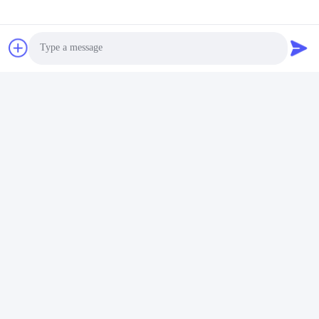
Photo
Video Call
Audio Call
टैग:
एसएफपी ट्रांसीवर मॉड्यूल
Sfp द्विदिशात्मक ट्रांससीवर
बीड़ी SFP ट्रांसीवर