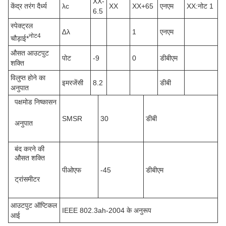
XX-
केंद्र तरंग दैर्ध्य
λc
XX
XX+65
एनएम
XX:नोट 1
6.5
स्पेक्ट्रल
∆λ
1
एनएम
नोट4
चौड़ाई*
औसत आउटपुट
पोट
-9
0
डीबीएम
शक्ति
विलुप्त होने का
इमरजेंसी
8.2
डीबी
अनुपात
पक्ष
मोड निष्कासन
SMSR
30
डीबी
अनुपात
बंद करने की
औसत शक्ति
पीओएफ
-45
डीबीएम
ट्रांसमीटर
आउटपुट ऑप्टिकल
IEEE 802.3ah-2004 के अनुरूप
आई