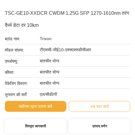
TSC-GE10-XXDCR CWDM 1.25G SFP 1270-1610nm तरंग
दैर्ध्य डेटा दर 10km
Trixon
ब्रांड नाम:
टीएससी-जीई10-एक्सएक्सडीसीआर
मॉडल संख्या:
बातचीत योग्य
एमओक्यू:
बातचीत योग्य
कीमत:
बातचीत योग्य
पैकेजिंग विवरण:
एल/सीडी/पी
भुगतान की शर्तें:
सर्वोत्तम मूल्य प्राप्त करें
अब बात करो
विस्तृत जानकारी
उत्पाद वर्णन