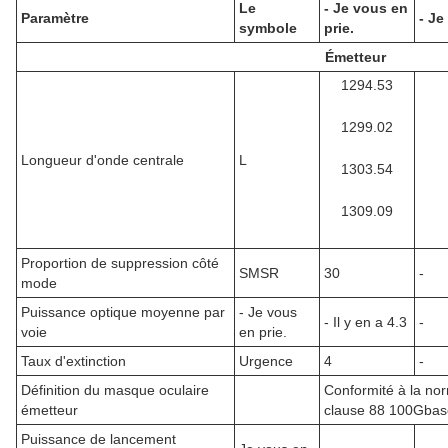
Le
- Je vous en
Paramètre
- Je
symbole
prie.
Émetteur
1294.53
1299.02
Longueur d'onde centrale
L
1303.54
1309.09
Proportion de suppression côté
SMSR
30
-
mode
Puissance optique moyenne par
- Je vous
- Il y en a 4.3
-
voie
en prie.
Taux d'extinction
Urgence
4
-
Définition du masque oculaire
Conformité à la no
émetteur
clause 88 100Gba
Puissance de lancement