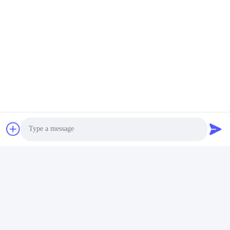
Étiquettes:
Photo
Émetteur-Récepteur De 100G QSFP28
Video Call
Qsfp 100g Lr4 Avec SMF 1310 Nm