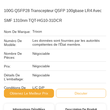
100G QSFP28 Transcepteur QSFP 100gbase LR4 Avec
SMF 1310nm TQT-HG10-31DCR
Trixon
Nom De Marque:
Les données sont fournies par les autorités
Numéro De
compétentes de l'État membre.
Modèle:
Nombre De
Négociable
Pièces:
Négociable
Prix:
Détails De
Négociable
L'emballage:
Conditions De
L/C D/P
Paiement:
Obtenez Le Meilleur Prix
Discuter
Informations Détaillées
Description De Produit