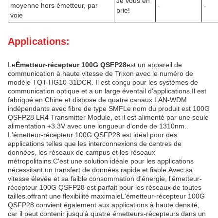
Je vous en
moyenne hors émetteur, par
-
-
prie!
voie
Applications:
Le
Émetteur-récepteur 100G QSFP28
est un appareil de
communication à haute vitesse de Trixon avec le numéro de
modèle TQT-HG10-31DCR. Il est conçu pour les systèmes de
communication optique et a un large éventail d'applications.Il est
fabriqué en Chine et dispose de quatre canaux LAN-WDM
indépendants avec fibre de type SMFLe nom du produit est 100G
QSFP28 LR4 Transmitter Module, et il est alimenté par une seule
alimentation +3.3V avec une longueur d'onde de 1310nm..
L'émetteur-récepteur 100G QSFP28 est idéal pour des
applications telles que les interconnexions de centres de
données, les réseaux de campus et les réseaux
métropolitains.C'est une solution idéale pour les applications
nécessitant un transfert de données rapide et fiable.Avec sa
vitesse élevée et sa faible consommation d'énergie, l'émetteur-
récepteur 100G QSFP28 est parfait pour les réseaux de toutes
tailles.offrant une flexibilité maximaleL'émetteur-récepteur 100G
QSFP28 convient également aux applications à haute densité,
car il peut contenir jusqu'à quatre émetteurs-récepteurs dans un