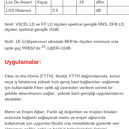
Los De-Assert
Kayıp
-19
dBm
LOS Histeresi
0.5
dB
Not4: VSCEL LD ve FP LD ölçülen spektral genişlik RMS, DFB LD
ölçülen spektral genişlik 20dB.
Not5: 1E-12@patronun altındaki BER'de ölçülen minimum orta
23
optik güç PRBS2'dir.
-1@ER=10dB.
Uygulamalar:
Fiber-to-the-Home (FTTH): Modül, FTTH dağıtımlarında, konut
veya iş binalarına yüksek hızlı geniş bant bağlantıları sağlamak
için kullanılabilir.Fiber optik ağ üzerinden verilerin verimli bir
şekilde aktarılmasını sağlar., yüksek bant genişliği uygulamalarını
destekler.
Metro ve Erişim Ağları: Farklı ağ düğümleri ve müşteri binaları
arasında bağlantı sağlayarak metro ve erişim ağlarında
kullanılmak için uygundur.Modül orta mesafelerde güvenilir veri
aktarımını sağlar, şehir ve banliyö bölgelerindeki iletişimi