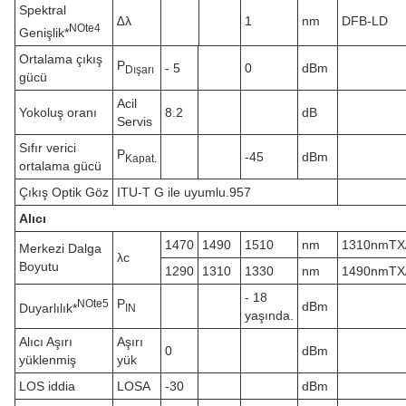
Spektral
∆λ
1
nm
DFB-LD
N
Ote
4
Genişlik*
Ortalama çıkış
P
- 5
0
dBm
Dışarı
gücü
Acil
Yokoluş oranı
8.2
dB
Servis
Sıfır verici
P
-45
dBm
Kapat.
ortalama gücü
Çıkış Optik Göz
ITU-T G ile uyumlu.957
Alıcı
1470
1490
1510
nm
1310nmTX
Merkezi Dalga
λc
Boyutu
1290
1310
1330
nm
1490nmTX
- 18
P
N
Ote
5
dBm
Duyarlılık*
IN
yaşında.
Alıcı Aşırı
Aşırı
0
dBm
yüklenmiş
yük
LOS iddia
LOSA
-30
dBm