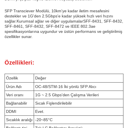
SFP Transciever Modülü, 10km'ye kadar iletim mesafesini
destekler ve 1G'den 2.5Gbps'e kadar yüksek hızlı veri hızını
sağlar.Kurumsal ağlar ve diğer uygulamalarSFF-8431, SFF-8432,
SFF-8461, SFF-8432, SFF-8472 ve IEEE 802.3ae
spesifikasyonlarına uygundur ve üstün performans ve geliştirilmiş
özellikler sunar.
Özellikleri:
Özellik
Değer
Ürün Adı
OC-48/STM-16 İki yönlü SFP Alıcı
Veri oranı
1G ~ 2.5 Gbps'den Çalışma Verileri
Bağlanabilir
Sıcak Fişlendirilebilir
DDMI
Evet.
Sıcaklık aralığı
-20~85°C