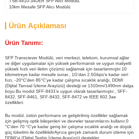
TSB-4810-34DER SFP Alıcı Modülü
, 
10km Mesafe SFP Alıcı Modülü
Ürün Açıklaması
Ürün Tanımı:
SFP Transciever Modülü, veri merkezi, telekom, kurumsal ağlar
ve diğer uygulamalar için yüksek performanslı ve uygun maliyetli
yüksek hızlı veri iletim çözümü sağlamak için tasarlanmıştır.10
kilometreye kadar mesafe sunar., 1G'dan 2.5Gbps'e kadar veri
hızı, -20°C'den 85°C'ye kadar çalışma sıcaklık aralığı, DDMI
(Dijital Tanısal İzleme Arayüzü) desteği ve 1310nm/1490nm dalga
boyu.Bu modül SFF-8431'e uygun olarak tasarlanmıştır., SFF-
8432, SFF-8461, SFF-8432, SFF-8472 ve IEEE 802.3ae
özellikleri.
Bu modül, üstün performans ve geliştirilmiş özellikler sağlamak
için gelişmiş optik bileşenleri ve devreler tasarımlarını kullanır.0
°C'den 70 °C'ye kadar geniş bir çalışma sıcaklık aralığı ve düşük
güç tüketimi ile özelliklidirAyrıca gerçek zamanlı durum izleme için
DDMI'yi (Dijital Teşhis İzleme Arayüzü) destekler.