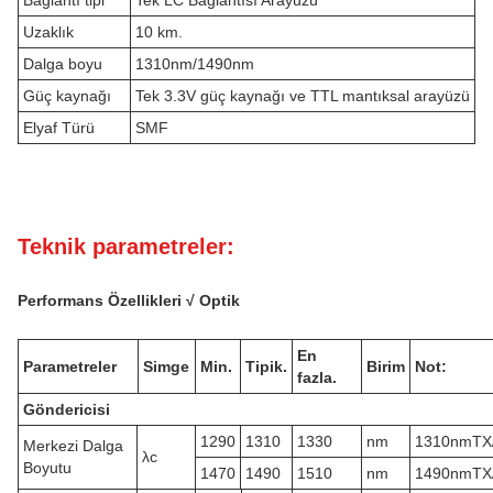
Bağlantı tipi
Tek LC Bağlantısı Arayüzü
Uzaklık
10 km.
Dalga boyu
1310nm/1490nm
Güç kaynağı
Tek 3.3V güç kaynağı ve TTL mantıksal arayüzü
Elyaf Türü
SMF
Teknik parametreler:
Performans Özellikleri √ Optik
En
Parametreler
Simge
Min.
Tipik.
Birim
Not:
fazla.
Göndericisi
1290
1310
1330
nm
1310nmTX
Merkezi Dalga
λc
Boyutu
1470
1490
1510
nm
1490nmTX