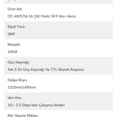
Ürün Adı:
OC-48/STM-16 Çift Yönlü SFP Alıcı-Verici
Elyaf Türü:
SMF
Mesafe:
10KM
Güç Kaynağı:
Tek 3.3V Güç Kaynağı Ve TTL Mantık Arayüzü
Dalga Boyu:
1310nm/1490nm
Veri Hızı:
1G~ 2,5 Gbps'den Çalışma Verileri
Min Sipariş Miktarı: