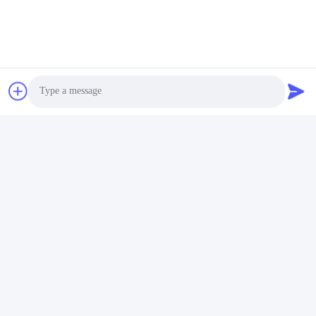
Photo
Video Call
Audio Call
Etiketler:
SFP Alıcı Modülü
Sfp Iki Yönlü Alıcı
BiDi SFP Alıcı-Verici