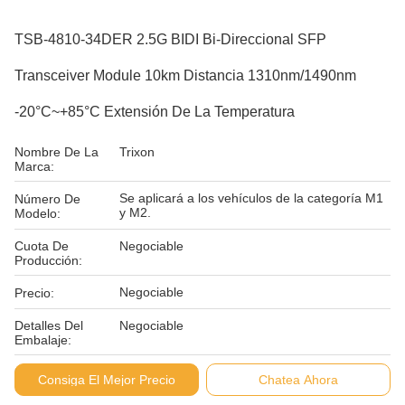
TSB-4810-34DER 2.5G BIDI Bi-Direccional SFP
Transceiver Module 10km Distancia 1310nm/1490nm
-20°C~+85°C Extensión De La Temperatura
Nombre De La
Trixon
Marca:
Se aplicará a los vehículos de la categoría M1
Número De
y M2.
Modelo:
Cuota De
Negociable
Producción:
Negociable
Precio:
Detalles Del
Negociable
Embalaje:
Condiciones De
L/C D/P
Consiga El Mejor Precio
Chatea Ahora
Pago: