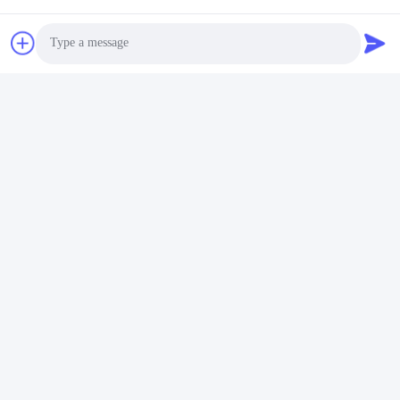
Photo
Video Call
Audio Call
Etiquetas: