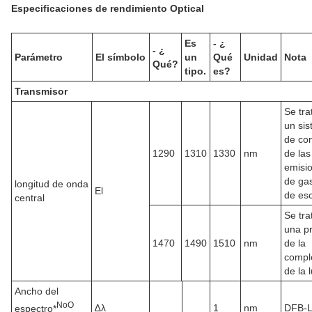
Especificaciones de rendimiento Optical
Es
- ¿
- ¿
Parámetro
El símbolo
un
Qué
Unidad
Nota
Qué?
tipo.
es?
Transmisor
Se tra
un si
de con
1290
1310
1330
nm
de las
emisi
de ga
longitud de onda
El
de es
central
Se tra
una p
1470
1490
1510
nm
de la
compl
de la l
Ancho del
No
O
∆λ
1
nm
DFB-
espectro*