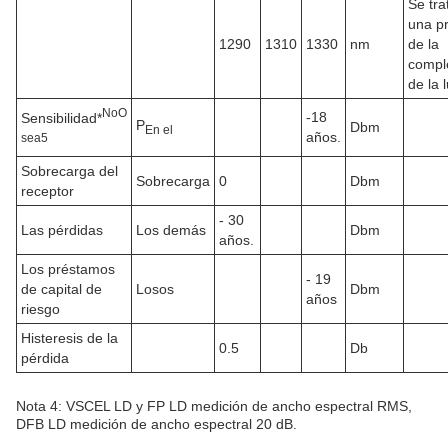
Se tra
una p
1290
1310
1330
nm
de la
compl
de la l
No
O
-18
Sensibilidad*
P
Dbm
En el
años.
sea
5
Sobrecarga del
Sobrecarga
0
Dbm
receptor
- 30
Las pérdidas
Los demás
Dbm
años.
Los préstamos
- 19
de capital de
Losos
Dbm
años
riesgo
Histeresis de la
0.5
Db
pérdida
Nota 4: VSCEL LD y FP LD medición de ancho espectral RMS,
DFB LD medición de ancho espectral 20 dB.