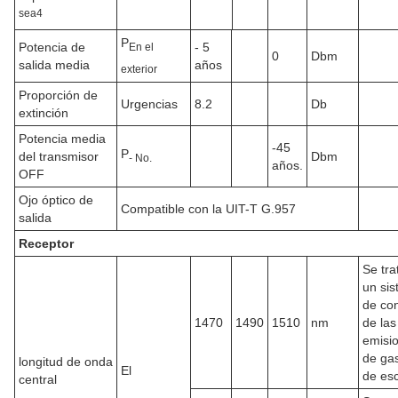
sea
4
P
Potencia de
- 5
En el
0
Dbm
salida media
años
exterior
Proporción de
Urgencias
8.2
Db
extinción
Potencia media
-45
P
del transmisor
Dbm
- No.
años.
OFF
Ojo óptico de
Compatible con la UIT-T G.957
salida
Receptor
Se tra
un si
de con
1470
1490
1510
nm
de las
emisi
de ga
longitud de onda
El
de es
central