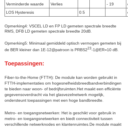
Verminderde waarde
Verlies
- 19
LOS Hysteresis
0.5
Opmerking4: VSCEL LD en FP LD gemeten spectrale breedte
RMS, DFB LD gemeten spectrale breedte 20dB.
Opmerking5: Minimaal gemiddeld optisch vermogen gemeten bij
23
de BER kleiner dan 1E-12@patroon is PRBS2
-1@ER=10 dB.
Toepassingen:
Fiber-to-the-Home (FTTH): De module kan worden gebruikt in
FTTH-implementaties om hogesnelheidsbreedbandverbindingen
te bieden naar woon- of bedrijfsruimten.Het maakt een efficiënte
gegevensoverdracht via het glasvezelnetwerk mogelijk,
ondersteunt toepassingen met een hoge bandbreedte.
Metro- en toegangsnetwerken: Het is geschikt voor gebruik in
metro- en toegangsnetwerken en biedt connectiviteit tussen
verschillende netwerknodes en klantenruimtes.De module maakt