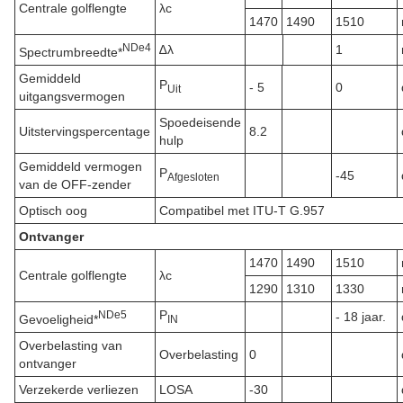
Centrale golflengte
λc
1470
1490
1510
N
De
4
∆λ
1
Spectrumbreedte*
Gemiddeld
P
- 5
0
Uit
uitgangsvermogen
Spoedeisende
Uitstervingspercentage
8.2
hulp
Gemiddeld vermogen
P
-45
Afgesloten
van de OFF-zender
Optisch oog
Compatibel met ITU-T G.957
Ontvanger
1470
1490
1510
Centrale golflengte
λc
1290
1310
1330
P
N
De
5
- 18 jaar.
Gevoeligheid*
IN
Overbelasting van
Overbelasting
0
ontvanger
Verzekerde verliezen
LOSA
-30