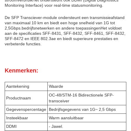
stroomverbruikHet ondersteunt ook DDMI (Digital Diagnostics
Monitoring Interface) voor real-time statusmonitoring.
De SFP Transciever-module ondersteunt een transmissieafstand
van maximaal 10 km en biedt een hoge snelheid van 1G tot
2,5Gbps.bedrijfsnetwerken en andere toepassingenHet voldoet
aan de specificaties SFF-8431, SFF-8432, SFF-8461, SFF-8432,
SFF-8472 en IEEE 802.3ae en biedt superieure prestaties en
verbeterde functies.
Kenmerken:
Aantekening
Waarde
OC-48/STM-16 Bidirectionele SFP-
Productnaam
transceiver
Gegevenspercentage
Bedrijfsgegevens van 1G~ 2,5 Gbps
Insteekbaar
Warm aansluitbaar
DDMI
- Jawel.