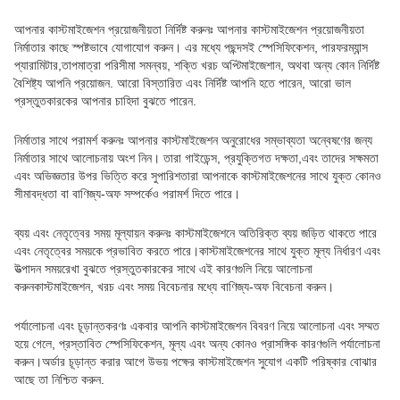
আপনার কাস্টমাইজেশন প্রয়োজনীয়তা নির্দিষ্ট করুনঃ আপনার কাস্টমাইজেশন প্রয়োজনীয়তা
নির্মাতার কাছে স্পষ্টভাবে যোগাযোগ করুন। এর মধ্যে পছন্দসই স্পেসিফিকেশন, পারফরম্যান্স
প্যারামিটার,তাপমাত্রা পরিসীমা সমন্বয়, শক্তি খরচ অপ্টিমাইজেশান, অথবা অন্য কোন নির্দিষ্ট
বৈশিষ্ট্য আপনি প্রয়োজন. আরো বিস্তারিত এবং নির্দিষ্ট আপনি হতে পারেন, আরো ভাল
প্রস্তুতকারকের আপনার চাহিদা বুঝতে পারেন.
নির্মাতার সাথে পরামর্শ করুনঃ আপনার কাস্টমাইজেশন অনুরোধের সম্ভাব্যতা অন্বেষণের জন্য
নির্মাতার সাথে আলোচনায় অংশ নিন। তারা গাইডেন্স, প্রযুক্তিগত দক্ষতা,এবং তাদের সক্ষমতা
এবং অভিজ্ঞতার উপর ভিত্তি করে সুপারিশতারা আপনাকে কাস্টমাইজেশনের সাথে যুক্ত কোনও
সীমাবদ্ধতা বা বাণিজ্য-অফ সম্পর্কেও পরামর্শ দিতে পারে।
ব্যয় এবং নেতৃত্বের সময় মূল্যায়ন করুনঃ কাস্টমাইজেশনে অতিরিক্ত ব্যয় জড়িত থাকতে পারে
এবং নেতৃত্বের সময়কে প্রভাবিত করতে পারে।কাস্টমাইজেশনের সাথে যুক্ত মূল্য নির্ধারণ এবং
উত্পাদন সময়রেখা বুঝতে প্রস্তুতকারকের সাথে এই কারণগুলি নিয়ে আলোচনা
করুনকাস্টমাইজেশন, খরচ এবং সময় বিবেচনার মধ্যে বাণিজ্য-অফ বিবেচনা করুন।
পর্যালোচনা এবং চূড়ান্তকরণঃ একবার আপনি কাস্টমাইজেশন বিবরণ নিয়ে আলোচনা এবং সম্মত
হয়ে গেলে, প্রস্তাবিত স্পেসিফিকেশন, মূল্য এবং অন্য কোনও প্রাসঙ্গিক কারণগুলি পর্যালোচনা
করুন।অর্ডার চূড়ান্ত করার আগে উভয় পক্ষের কাস্টমাইজেশন সুযোগ একটি পরিষ্কার বোঝার
আছে তা নিশ্চিত করুন.