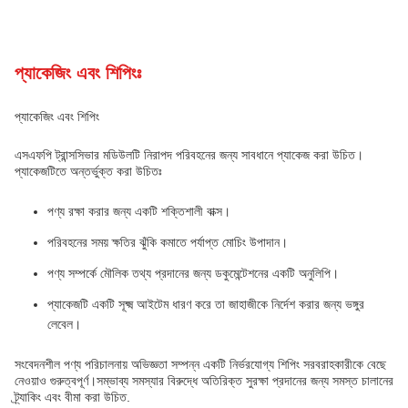
প্যাকেজিং এবং শিপিংঃ
প্যাকেজিং এবং শিপিং
এসএফপি ট্রান্সসিভার মডিউলটি নিরাপদ পরিবহনের জন্য সাবধানে প্যাকেজ করা উচিত।
প্যাকেজটিতে অন্তর্ভুক্ত করা উচিতঃ
পণ্য রক্ষা করার জন্য একটি শক্তিশালী বাক্স।
পরিবহনের সময় ক্ষতির ঝুঁকি কমাতে পর্যাপ্ত মোচিং উপাদান।
পণ্য সম্পর্কে মৌলিক তথ্য প্রদানের জন্য ডকুমেন্টেশনের একটি অনুলিপি।
প্যাকেজটি একটি সূক্ষ্ম আইটেম ধারণ করে তা জাহাজীকে নির্দেশ করার জন্য ভঙ্গুর
লেবেল।
সংবেদনশীল পণ্য পরিচালনায় অভিজ্ঞতা সম্পন্ন একটি নির্ভরযোগ্য শিপিং সরবরাহকারীকে বেছে
নেওয়াও গুরুত্বপূর্ণ।সম্ভাব্য সমস্যার বিরুদ্ধে অতিরিক্ত সুরক্ষা প্রদানের জন্য সমস্ত চালানের
ট্র্যাকিং এবং বীমা করা উচিত.