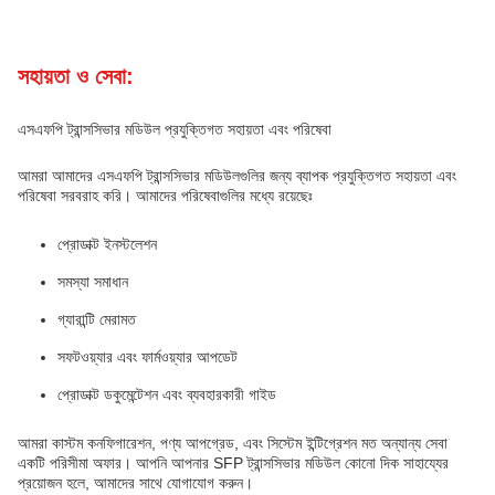
সহায়তা ও সেবা:
এসএফপি ট্রান্সসিভার মডিউল প্রযুক্তিগত সহায়তা এবং পরিষেবা
আমরা আমাদের এসএফপি ট্রান্সসিভার মডিউলগুলির জন্য ব্যাপক প্রযুক্তিগত সহায়তা এবং
পরিষেবা সরবরাহ করি। আমাদের পরিষেবাগুলির মধ্যে রয়েছেঃ
প্রোডাক্ট ইনস্টলেশন
সমস্যা সমাধান
গ্যারান্টি মেরামত
সফটওয়্যার এবং ফার্মওয়্যার আপডেট
প্রোডাক্ট ডকুমেন্টেশন এবং ব্যবহারকারী গাইড
আমরা কাস্টম কনফিগারেশন, পণ্য আপগ্রেড, এবং সিস্টেম ইন্টিগ্রেশন মত অন্যান্য সেবা
একটি পরিসীমা অফার। আপনি আপনার SFP ট্রান্সসিভার মডিউল কোনো দিক সাহায্যের
প্রয়োজন হলে, আমাদের সাথে যোগাযোগ করুন।