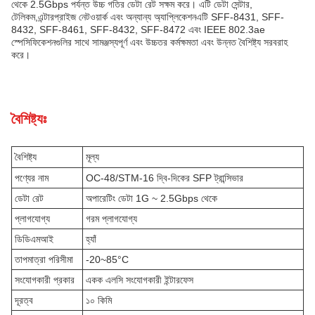
থেকে 2.5Gbps পর্যন্ত উচ্চ গতির ডেটা রেট সক্ষম করে। এটি ডেটা সেন্টার,
টেলিকম,এন্টারপ্রাইজ নেটওয়ার্ক এবং অন্যান্য অ্যাপ্লিকেশনএটি SFF-8431, SFF-
8432, SFF-8461, SFF-8432, SFF-8472 এবং IEEE 802.3ae
স্পেসিফিকেশনগুলির সাথে সামঞ্জস্যপূর্ণ এবং উচ্চতর কর্মক্ষমতা এবং উন্নত বৈশিষ্ট্য সরবরাহ
করে।
বৈশিষ্ট্যঃ
বৈশিষ্ট্য
মূল্য
পণ্যের নাম
OC-48/STM-16 দ্বি-দিকের SFP ট্রান্সিভার
ডেটা রেট
অপারেটিং ডেটা 1G ~ 2.5Gbps থেকে
প্লাগযোগ্য
গরম প্লাগযোগ্য
ডিডিএমআই
হ্যাঁ
তাপমাত্রা পরিসীমা
-20~85°C
সংযোগকারী প্রকার
একক এলসি সংযোগকারী ইন্টারফেস
দূরত্ব
১০ কিমি