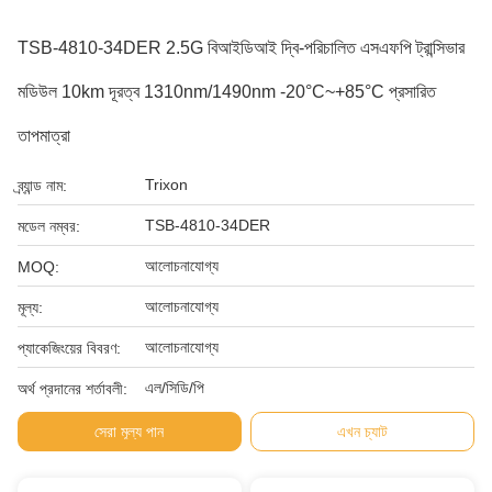
TSB-4810-34DER 2.5G বিআইডিআই দ্বি-পরিচালিত এসএফপি ট্রান্সিভার
মডিউল 10km দূরত্ব 1310nm/1490nm -20°C~+85°C প্রসারিত
তাপমাত্রা
Trixon
ব্র্যান্ড নাম:
TSB-4810-34DER
মডেল নম্বর:
আলোচনাযোগ্য
MOQ:
আলোচনাযোগ্য
মূল্য:
আলোচনাযোগ্য
প্যাকেজিংয়ের বিবরণ:
এল/সিডি/পি
অর্থ প্রদানের শর্তাবলী:
সেরা মূল্য পান
এখন চ্যাট