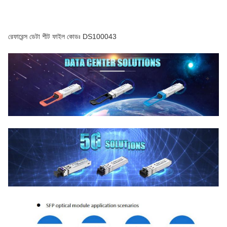
রেফারেন্স ডেটা শীট ফাইল কোডঃ DS100043