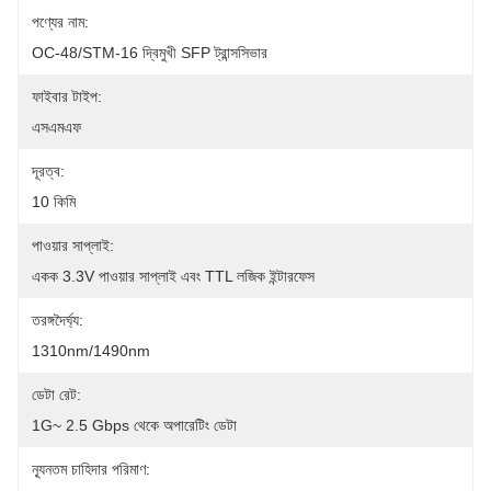
পণ্যের নাম:
OC-48/STM-16 দ্বিমুখী SFP ট্রান্সসিভার
ফাইবার টাইপ:
এসএমএফ
দূরত্ব:
10 কিমি
পাওয়ার সাপ্লাই:
একক 3.3V পাওয়ার সাপ্লাই এবং TTL লজিক ইন্টারফেস
তরঙ্গদৈর্ঘ্য:
1310nm/1490nm
ডেটা রেট:
1G~ 2.5 Gbps থেকে অপারেটিং ডেটা
ন্যূনতম চাহিদার পরিমাণ: