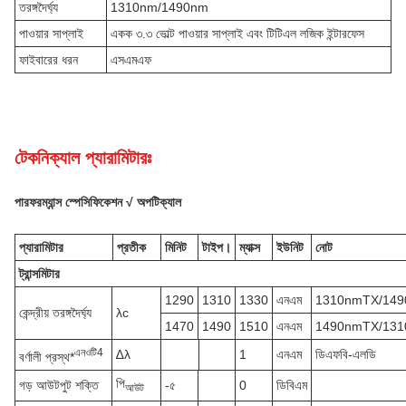
তরঙ্গদৈর্ঘ্য
1310nm/1490nm
পাওয়ার সাপ্লাই
একক ৩.৩ ভোল্ট পাওয়ার সাপ্লাই এবং টিটিএল লজিক ইন্টারফেস
ফাইবারের ধরন
এসএমএফ
টেকনিক্যাল প্যারামিটারঃ
পারফরম্যান্স স্পেসিফিকেশন √ অপটিক্যাল
প্যারামিটার
প্রতীক
মিনিট
টাইপ।
ম্যাক্স
ইউনিট
নোট
ট্রান্সমিটার
1290
1310
1330
এনএম
1310nmTX/14
কেন্দ্রীয় তরঙ্গদৈর্ঘ্য
λc
1470
1490
1510
এনএম
1490nmTX/13
এন
ওটি
4
∆λ
1
এনএম
ডিএফবি-এলডি
বর্ণালী প্রস্থ*
পি
গড় আউটপুট শক্তি
-৫
0
ডিবিএম
আউট