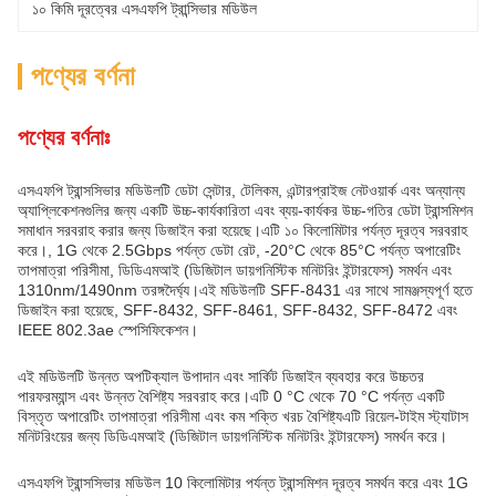
১০ কিমি দূরত্বের এসএফপি ট্রান্সিভার মডিউল
পণ্যের বর্ণনা
পণ্যের বর্ণনাঃ
এসএফপি ট্রান্সসিভার মডিউলটি ডেটা সেন্টার, টেলিকম, এন্টারপ্রাইজ নেটওয়ার্ক এবং অন্যান্য
অ্যাপ্লিকেশনগুলির জন্য একটি উচ্চ-কার্যকারিতা এবং ব্যয়-কার্যকর উচ্চ-গতির ডেটা ট্রান্সমিশন
সমাধান সরবরাহ করার জন্য ডিজাইন করা হয়েছে।এটি ১০ কিলোমিটার পর্যন্ত দূরত্ব সরবরাহ
করে।, 1G থেকে 2.5Gbps পর্যন্ত ডেটা রেট, -20°C থেকে 85°C পর্যন্ত অপারেটিং
তাপমাত্রা পরিসীমা, ডিডিএমআই (ডিজিটাল ডায়গনিস্টিক মনিটরিং ইন্টারফেস) সমর্থন এবং
1310nm/1490nm তরঙ্গদৈর্ঘ্য।এই মডিউলটি SFF-8431 এর সাথে সামঞ্জস্যপূর্ণ হতে
ডিজাইন করা হয়েছে, SFF-8432, SFF-8461, SFF-8432, SFF-8472 এবং
IEEE 802.3ae স্পেসিফিকেশন।
এই মডিউলটি উন্নত অপটিক্যাল উপাদান এবং সার্কিট ডিজাইন ব্যবহার করে উচ্চতর
পারফরম্যান্স এবং উন্নত বৈশিষ্ট্য সরবরাহ করে।এটি 0 °C থেকে 70 °C পর্যন্ত একটি
বিস্তৃত অপারেটিং তাপমাত্রা পরিসীমা এবং কম শক্তি খরচ বৈশিষ্ট্যএটি রিয়েল-টাইম স্ট্যাটাস
মনিটরিংয়ের জন্য ডিডিএমআই (ডিজিটাল ডায়গনিস্টিক মনিটরিং ইন্টারফেস) সমর্থন করে।
এসএফপি ট্রান্সসিভার মডিউল 10 কিলোমিটার পর্যন্ত ট্রান্সমিশন দূরত্ব সমর্থন করে এবং 1G