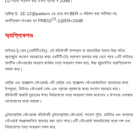
LD দ্বারা পরিমাপ করা বর্ণালী প্রস্থ ₹ 20dB।
দ্রষ্টব্য 5: 1E-12@pattern এর চেয়ে কম BER এ পরিমাপ করা সর্বনিম্ন গড়
23
অপটিক্যাল পাওয়ার হল PRBS2
-1@ER=10dB
অ্যাপ্লিকেশনঃ
ফাইবার-টু-হোম (এফটিটিএইচ): এই মডিউলটি বাসস্থান বা ব্যবসায়িক স্থানে উচ্চ গতির
ব্রডব্যান্ড সংযোগ সরবরাহের জন্য এফটিটিএইচ স্থাপনে ব্যবহার করা যেতে পারে।এটি ফাইবার
অপটিক নেটওয়ার্কের মাধ্যমে কার্যকর তথ্য সংক্রমণ সক্ষম করে, উচ্চ ব্যান্ডউইথ অ্যাপ্লিকেশন
সমর্থন করে।
মেট্রো এবং অ্যাক্সেস নেটওয়ার্কঃ এটি মেট্রো এবং অ্যাক্সেস নেটওয়ার্কগুলিতে ব্যবহারের জন্য
উপযুক্ত, বিভিন্ন নেটওয়ার্ক নোড এবং গ্রাহক প্রাঙ্গণের মধ্যে সংযোগ সরবরাহ করে।
মডিউলটি মাঝারি দূরত্বের উপর নির্ভরযোগ্য তথ্য সংক্রমণ সক্ষম করেনগর ও উপনগর এলাকায়
যোগাযোগের জন্য সহায়ক।
এন্টারপ্রাইজ নেটওয়ার্কঃ মডিউলটি এন্টারপ্রাইজ নেটওয়ার্ক, সংযোগ সুইচ, রাউটার এবং অন্যান্য
নেটওয়ার্ক সরঞ্জামগুলিতে ব্যবহার করা যেতে পারে।এটি নেটওয়ার্ক অবকাঠামোর মধ্যে দক্ষ এবং
নির্ভরযোগ্য তথ্য সংক্রমণ সক্ষম করে.