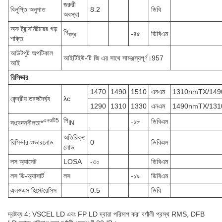
জরুরী
বিলুপ্তি অনুপাত
8.2
ডিবি
অবস্থা
অফ ট্রান্সমিটারের গড়
পি
-৪৫
ডিবিএম
বন্ধ
শক্তি
আউটপুট অপটিকাল
আইটিইউ-টি জি এর সাথে সামঞ্জস্যপূর্ণ।957
আই
রিসিভার
1470
1490
1510
এনএম
1310nmTX/14
কেন্দ্রীয় তরঙ্গদৈর্ঘ্য
λc
1290
1310
1330
এনএম
1490nmTX/13
পি
এন
ওটি
5
-১৮
ডিবিএম
সংবেদনশীলতা*
IN
অতিরিক্ত
রিসিভার ওভারলোড
0
ডিবিএম
লোড
লস অ্যাসেট
LOSA
-৩০
ডিবিএম
লস ডি-অ্যাসার্ট
লস
-১৯
ডিবিএম
এলওএস হিস্টেরেসিস
0.5
ডিবি
দ্রষ্টব্য 4: VSCEL LD এবং FP LD দ্বারা পরিমাপ করা বর্ণালী প্রস্থ RMS, DFB