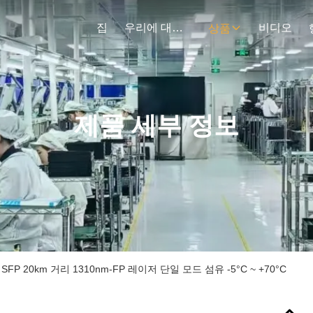
집
우리에 대하여
비디오
상품
제품 세부 정보
M SFP 20km 거리 1310nm-FP 레이저 단일 모드 섬유 -5°C ~ +70°C