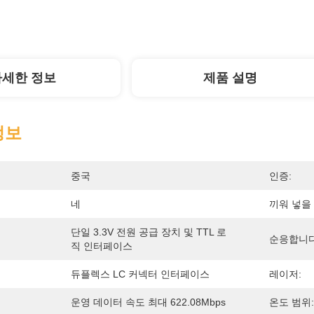
자세한 정보
제품 설명
정보
중국
인증:
네
끼워 넣을
단일 3.3V 전원 공급 장치 및 TTL 로
순응합니다
직 인터페이스
듀플렉스 LC 커넥터 인터페이스
레이저:
운영 데이터 속도 최대 622.08Mbps
온도 범위: