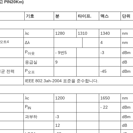
 PIN
20
K
m)
기호
분
타이프.
맥스
단위
λc
1280
1310
1340
nm
오트
4
∆λ
4
nm
P
- 9번5
-3
dBm
아웃
응급실
9
dB
P
평균 전력
-45
dBm
오프
IEEE 802.3ah-2004 표준을 준수합니다.
λc
1200
1650
nm
P
- 22
dBm
IN
과부하
-3
dBm
12
dB