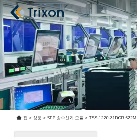
집
>
상품
>
SFP 송수신기 모듈
>
TSS-1220-31DCR 622