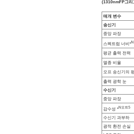
(
1310
nm
FP
그리고
매개 변수
송신기
중앙 파장
N
스펙트럼 너비*
평균 출력 전력
멸종 비율
오프 송신기의 
출력 광학 눈
수신기
중앙 파장
N
오트
5
감수성 *
수신기 과부하
광적 환전 손실