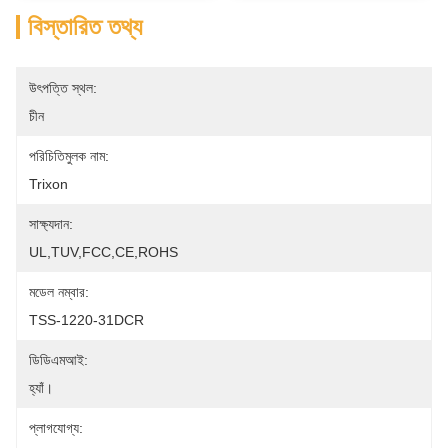
বিস্তারিত তথ্য
উৎপত্তি স্থল:
চীন
পরিচিতিমুলক নাম:
Trixon
সাক্ষ্যদান:
UL,TUV,FCC,CE,ROHS
মডেল নম্বার:
TSS-1220-31DCR
ডিডিএমআই:
হ্যাঁ।
প্লাগযোগ্য: