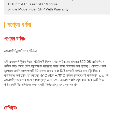
1310nm-FP Laser SFP Module
, 
Single Mode Fiber SFP With Warranty
পণ্যের বর্ণনা
পণ্যের বর্ণনাঃ
এসএফপি ট্রান্সসিভার মডিউল
এই এসএফপি ট্রান্সসিভার মডিউলটি সিঙ্গল-মোড ফাইবারের মাধ্যমে 622.08 এমবিপিএস
পর্যন্ত উচ্চ-গতির ডেটা ট্রান্সমিশন সরবরাহ করার জন্য ডিজাইন করা হয়েছে। এটিতে একটি
ডুপ্লেক্স এলসি সংযোগকারী ইন্টারফেস রয়েছে এবং ডিডিএমআই সমর্থন করে।ট্রান্সিভার
মডিউলের অপারেটিং তাপমাত্রা -5°C থেকে +70°C পর্যন্ত বিস্তৃতএই মডিউলটি ১.২৫ জি
এসএফপি সংযোগের সাথে সামঞ্জস্যপূর্ণ এবং ১৩১০ এনএম তরঙ্গদৈর্ঘ্যে কাজ করে।এটি উচ্চ
গতির ডেটা ট্রান্সমিশনের জন্য একটি নির্ভরযোগ্য এবং দক্ষ সমাধান.
বৈশিষ্ট্যঃ