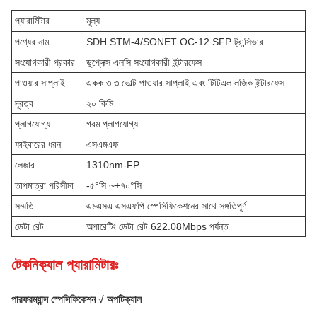
প্যারামিটার
মূল্য
পণ্যের নাম
SDH STM-4/SONET OC-12 SFP ট্রান্সিভার
সংযোগকারী প্রকার
ডুপ্লেক্স এলসি সংযোগকারী ইন্টারফেস
পাওয়ার সাপ্লাই
একক ৩.৩ ভোল্ট পাওয়ার সাপ্লাই এবং টিটিএল লজিক ইন্টারফেস
দূরত্ব
২০ কিমি
প্লাগযোগ্য
গরম প্লাগযোগ্য
ফাইবারের ধরন
এসএমএফ
লেজার
1310nm-FP
তাপমাত্রা পরিসীমা
-৫°সি ~+৭০°সি
সম্মতি
এমএসএ এসএফপি স্পেসিফিকেশনের সাথে সঙ্গতিপূর্ণ
ডেটা রেট
অপারেটিং ডেটা রেট 622.08Mbps পর্যন্ত
টেকনিক্যাল প্যারামিটারঃ
পারফরম্যান্স স্পেসিফিকেশন √ অপটিক্যাল