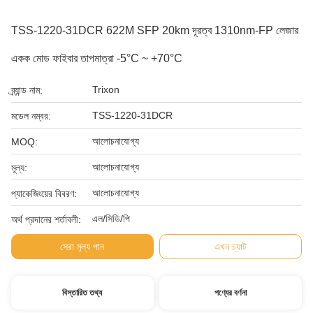
TSS-1220-31DCR 622M SFP 20km দূরত্ব 1310nm-FP লেজার
একক মোড ফাইবার তাপমাত্রা -5°C ~ +70°C
Trixon
ব্র্যান্ড নাম:
TSS-1220-31DCR
মডেল নম্বর:
আলোচনাযোগ্য
MOQ:
আলোচনাযোগ্য
মূল্য:
আলোচনাযোগ্য
প্যাকেজিংয়ের বিবরণ:
এল/সিডি/পি
অর্থ প্রদানের শর্তাবলী:
সেরা মূল্য পান
এখন চ্যাট
বিস্তারিত তথ্য
পণ্যের বর্ণনা