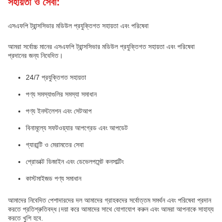
সহায়তা ও সেবা:
এসএফপি ট্রান্সসিভার মডিউল প্রযুক্তিগত সহায়তা এবং পরিষেবা
আমরা সর্বোচ্চ মানের এসএফপি ট্রান্সসিভার মডিউল প্রযুক্তিগত সহায়তা এবং পরিষেবা
প্রদানের জন্য নিবেদিত।
24/7 প্রযুক্তিগত সহায়তা
পণ্য সমস্যাগুলির সমস্যা সমাধান
পণ্য ইনস্টলেশন এবং সেটআপ
বিনামূল্যে সফটওয়্যার আপগ্রেড এবং আপডেট
গ্যারান্টি ও মেরামতের সেবা
প্রোডাক্ট ডিজাইন এবং ডেভেলপমেন্ট কনসাল্টিং
কাস্টমাইজড পণ্য সমাধান
আমাদের নিবেদিত পেশাদারদের দল আমাদের গ্রাহকদের সর্বোত্তম সমর্থন এবং পরিষেবা প্রদান
করতে প্রতিশ্রুতিবদ্ধ।দয়া করে আমাদের সাথে যোগাযোগ করুন এবং আমরা আপনাকে সাহায্য
করতে খুশি হবে.