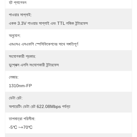
হট প্লাগেবল
পাওয়ার সাপ্লাই:
একক 3.3V পাওয়ার সাপ্লাই এবং TTL লজিক ইন্টারফেস
অনুযোগ:
এমএসএ এসএফপি স্পেসিফিকেশনের সাথে সঙ্গতিপূর্ণ
সংযোগকারী প্রকার:
ডুপ্লেক্স এলসি সংযোগকারী ইন্টারফেস
লেজার:
1310nm-FP
ডেটা রেট:
অপারেটিং ডেটা রেট 622.08Mbps পর্যন্ত
তাপমাত্রা পরিসীমা:
-5℃ ~+70℃