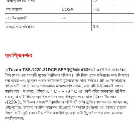
অপটিক্যাল রিটার্ন লস
12
লস অ্যাসেট
LOSA
- ৩৫
লস ডি-অ্যাসার্ট
লস
এলওএস হিস্টেরেসিস
0.5
অ্যাপ্লিকেশনঃ
দ্য
Trixon TSS-1220-31DCR SFP ট্রান্সিভার মডিউল
এটি একটি উচ্চ-কার্যকারিতা,
নির্ভরযোগ্য এবং সাশ্রয়ী মূল্যের ট্রান্সিভার মডিউল। এটি সিঙ্গল মোড ফাইবারের জন্য ডিজাইন
করা হয়েছে এবং ডুপ্লেক্স এলসি সংযোগকারী ইন্টারফেসের সাথে সজ্জিত।এটি ২০ কিলোমিটার
পর্যন্ত ডেটা প্রেরণ করতে সক্ষম
১৩১০ এনএম
এফপি লেজার, এবং এটি ডিডিএমআই ফাংশন
সমর্থন করে। উপরন্তু, এটিতে -5 ° C ~ + 70 ° C এর একটি বর্ধিত তাপমাত্রা পরিসীমা
রয়েছে, যা এটি বিভিন্ন অ্যাপ্লিকেশনের জন্য উপযুক্ত করে তোলে।ট্রিক্সন টিএসএস
-1220-31 ডিসিআর এসএফপি ট্রান্সসিভার মডিউলটি ডেটা সেন্টারে ব্যাপকভাবে ব্যবহৃত হয়,
এন্টারপ্রাইজ, ফাইবার অপটিক অ্যাক্সেস নেটওয়ার্ক, গিগাবাইট ইথারনেট এবং ফাইবার চ্যানেল
লিঙ্ক।ডেটা সেন্টার এবং উচ্চ গতির এবং দীর্ঘ দূরত্বের ডেটা ট্রান্সমিশন প্রয়োজন অন্যান্য
অ্যাপ্লিকেশন.