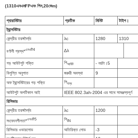
(
1310
এনএম
FP
এবং পিন,
20
কে
m)
প্যারামিটার
প্রতীক
মিনিট
টাইপ।
ট্রান্সমিটার
কেন্দ্রীয় তরঙ্গদৈর্ঘ্য
λc
1280
1310
এন
ওটি
4
∆λ
বর্ণালী প্রস্থ*
পি
গড় আউটপুট শক্তি
- নয়টা।5
আউট
বিলুপ্তি অনুপাত
জরুরী অবস্থা
9
পি
অফ ট্রান্সমিটারের গড় শক্তি
বন্ধ
আউটপুট অপটিকাল আই
IEEE 802.3ah-2004 এর সাথে সামঞ্জস্যপূর্ণ
রিসিভার
কেন্দ্রীয় তরঙ্গদৈর্ঘ্য
λc
1200
পি
এন
ওটি
5
সংবেদনশীলতা*
IN
রিসিভার ওভারলোড
অতিরিক্ত লোড
-3