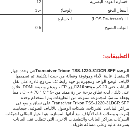
خسارة العودة البصرية
12
أسعار الدفع
(لوسا)
-35
الـ (LOS De-Assert)
الخسارة
التهاب النسيج
0.5
التطبيقات:
الـ
وحدة Transciver Trixon TSS-1220-31DCR SFP
هي وحدة جهاز
الاستقبال عالية الأداء وموثوقة وفعالة من حيث التكلفة. تم تصميمها
لألياف الوضع الواحد ومجهزة بواجهة رابط LC مزدوج.قادرة على نقل
البيانات حتى 20 كم مع
1310nm
ليزر FP ، ويدعم وظيفة DDMI. علاوة
على ذلك ، لديه نطاق درجة حرارة ممتد من -5 ° C ~ + 70 ° C ، مما
يجعله مناسبًا لمجموعة متنوعة من التطبيقات.يتم استخدام وحدة
Transciver Trixon TSS-1220-31DCR SFP على نطاق واسع في
مراكز البيانات، الشركات، شبكات الوصول بالألياف الضوئية، جيجابيت
إثنرث و وصلات قناة الألياف. مع أدائها الممتازة، هو الخيار المثالي لشبكات
الشركات،مراكز البيانات والتطبيقات الأخرى التي تتطلب نقل البيانات
بسرعة عالية وعلى مسافة طويلة.