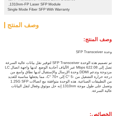
, 
1310nm-FP Laser SFP Module
Single Mode Fiber SFP With Warranty
وصف المنتج
وصف المنتج:
وحدة SFP Transceiver
تم تصميم هذه الوحدة SFP Transceiver لتوفير نقل بيانات عالية السرعة
تصل إلى 622.08 Mbps عبر الألياف أحادية الوضع. لديها واجهة اتصال LC
مزدوجة وتدعم DDMI.وحدة الإرسال والإستقبال لديها نطاق واسع من
درجة حرارة التشغيل من -5 °C إلى +70 °C، مما يجعلها مناسبة للعديد
من التطبيقات الصناعية. هذه الوحدة متوافقة مع اتصالات 1.25G SFP
وتعمل على طول موجة 1310nm.إنه حل موثوق وفعال لنقل البيانات
عالية السرعة.
الخصائص: