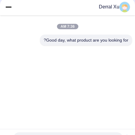
Derral Xu
7:36 AM
Good day, what product are you looking for?
العلامات:
وحدة الإرسال والاستقبال SFP,جهاز استقبال ثنائي الاتجاه Sfp,جهاز الإرسال والاستقبال BiDi SFP