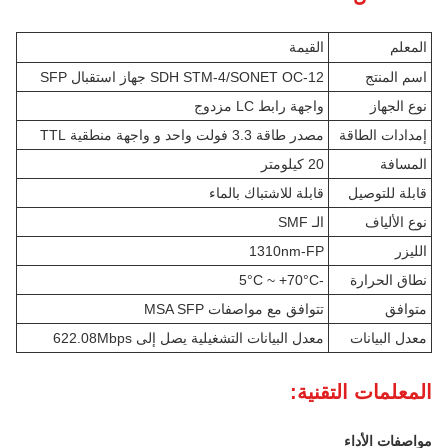
المعلم
القيمة
اسم المنتج
SDH STM-4/SONET OC-12 جهاز استقبال SFP
نوع الجهاز
واجهة رابط LC مزدوج
إمدادات الطاقة
مصدر طاقة 3.3 فولت واحد و واجهة منطقية TTL
المسافة
20 كيلومتر
قابلة للتوصيل
قابلة للاشتباك بالماء
نوع الألياف
الـ SMF
الليزر
1310nm-FP
نطاق الحرارة
-5°C ~ +70°C
متوافق
تتوافق مع مواصفات MSA SFP
معدل البيانات
معدل البيانات التشغيلية يصل إلى 622.08Mbps
المعلمات التقنية:
مواصفات الأداء