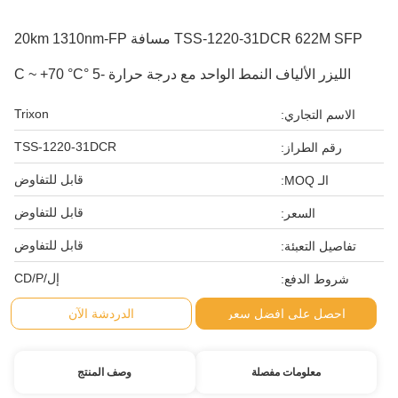
TSS-1220-31DCR 622M SFP مسافة 20km 1310nm-FP
الليزر الألياف النمط الواحد مع درجة حرارة -5 °C ~ +70 °C
Trixon
الاسم التجاري:
TSS-1220-31DCR
رقم الطراز:
قابل للتفاوض
الـ MOQ:
قابل للتفاوض
السعر:
قابل للتفاوض
تفاصيل التعبئة:
إل/CD/P
شروط الدفع:
احصل على افضل سعر
الدردشة الآن
معلومات مفصلة
وصف المنتج