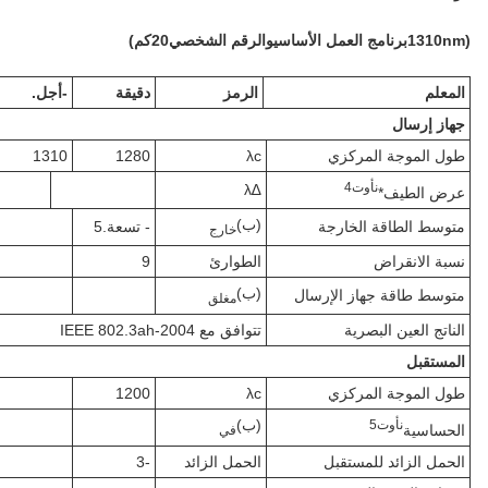
(
nm
1310
برنامج العمل الأساسي
والرقم الشخصي
20
ك
م)
المعلم
الرمز
دقيقة
-أجل.
جهاز إرسال
طول الموجة المركزي
λc
1280
1310
ن
أوت
4
∆λ
عرض الطيف*
(ب)
متوسط الطاقة الخارجة
- تسعة.5
خارج
نسبة الانقراض
الطوارئ
9
(ب)
متوسط طاقة جهاز الإرسال
مغلق
الناتج العين البصرية
تتوافق مع IEEE 802.3ah-2004
المستقبل
طول الموجة المركزي
λc
1200
(ب)
ن
أوت
5
الحساسية
في
الحمل الزائد للمستقبل
الحمل الزائد
-3