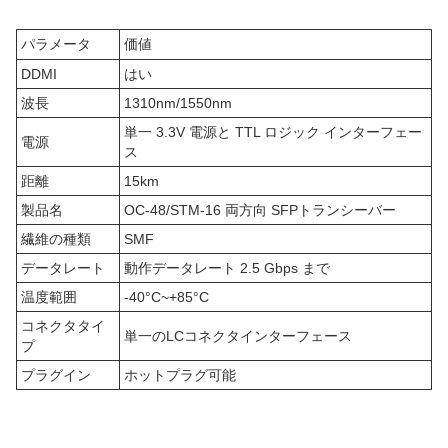
パラメータ
価値
DDMI
はい
波長
1310nm/1550nm
単一 3.3V 電源と TTL ロジック インターフェー
電源
ス
距離
15km
製品名
OC-48/STM-16 両方向 SFPトランシーバー
繊維の種類
SMF
データレート
動作データレート 2.5 Gbps まで
温度範囲
-40°C~+85°C
コネクタタイ
単一のLCコネクタインターフェース
プ
プラグイン
ホットプラグ可能