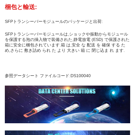
梱包と輸送:
SFPトランシーバーモジュールのパッケージと出荷:
SFPトランシーバーモジュールは,ショックや振動からモジュール
を保護する泡の挿入物で装備された,静電放電 (ESD) で保護された
箱に安全に梱包されています.箱 は,安全 な 配送 を 確保 する た
め,さらに 敷き詰め られ た より 大きい 箱 に 閉じ込ま れ ます.
参照データシート ファイルコード:DS100040