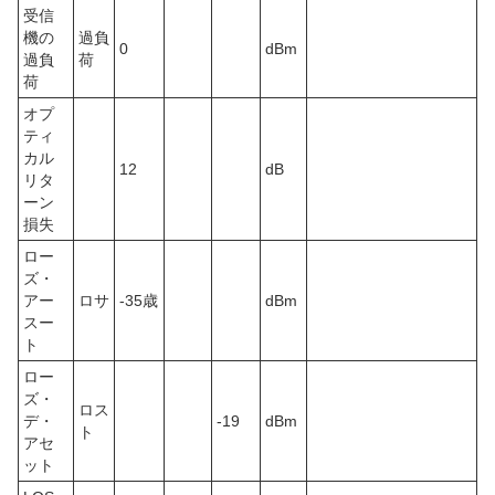
受信
機の
過負
0
dBm
過負
荷
荷
オプ
ティ
カル
12
dB
リタ
ーン
損失
ロー
ズ・
アー
ロサ
-35歳
dBm
スー
ト
ロー
ズ・
ロス
デ・
-19
dBm
ト
アセ
ット