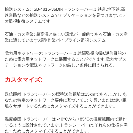
輸送システム:TSB-4815-35DIRトランシーバーは,鉄道,地下鉄,高
速道路などの輸送システムでアプリケーションを見つけます.ビデ
オ監視制御システムです
石油・ガス産業: 超高温と厳しい環境が一般的である石油・ガス産
業に適しています.掘削作業パイプライン監視システム
電力用ネットワーク:トランシーバーは,遠隔監視,制御,通信目的の
ために電力用ネットワークに展開することができます.電力サブス
テーションや配送ネットワークの厳しい条件に耐えられる.
カスタマイズ:
送信距離:トランシーバーの標準送信距離は15kmである.しかし,あ
なたの特定のネットワーク要件に基づいて,より長いまたは短い距
離をサポートするためにカスタマイズすることができます..
温度範囲:トランシーバーは -40°Cから +85°Cの温度範囲内で動作
するように設計されています.トランシーバーは,それらの仕様を満
たすためにカスタマイズすることができます.