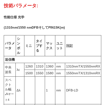
技術パラメータ:
性能仕様 光学
(
131
0nm
/1550 nm
DFB
そしてPIN
15K
(m)
シ
タイ
パラメ
ン
マッ
ユニ
ミニ
プす
注記
ータ
ボ
クス
ット
る
ル
送信機
1260
1310
1360
nm
1310nmTX/1550nmRX
中央
λc
波長
1500
1550
1580
nm
1550nmTX/1310nmRX
スペ
クト
ル幅
∆λ
1
nm
DFB-LD
N
オー
*
ト
4