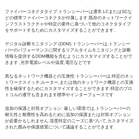
ファイバーコネクタタイプ:トランシーバーは通常,LCまたはSCな
どの標準ファイバーコネクタが付属します.既存のネットワークイ
ンフラストラクチャや特定の要件に基づいて他のコネクタタイプ
をサポートするためにカスタマイズすることができます..
デジタル診断モニタリング (DDM):トランシーバーは,トランシー
バーのパフォーマンスに関するリアルタイムモニタリングと診断
情報を提供するDDM機能を含むようにカスタマイズすることがで
きます.,光学電源レベルや温度,電圧などです
異なるネットワーク機器との互換性:トランシーバーは,特定のネッ
トワークスイッチ,ルーター,または他のネットワーク機器との互換
性を確保するためにカスタマイズすることができます.特定のプロ
トコルの遵守も含まれます標準やインターフェースです
追加の保護と封筒オプション: 厳しい環境では,トランシーバーの
耐久性と耐塵性を高めるために追加の保護または封筒オプション
が必要かもしれません.湿度特定のニーズに基づいて,カスタマイズ
された囲みや保護措置について議論することができます.