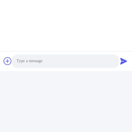
迅速な連絡
住所
建物の2#,No.1000 ティアンゴン通り,シンキシン通り,天福新
区,チェンドゥ四川省,中国 610213
電話番号
86-28-63025144-817
メール
Derral.Xu@trixontech.com
Photo
Video Call
Audio Call
プライバシーポリシー
|
地図
| 中国の良質 QSFPのトランシーバ