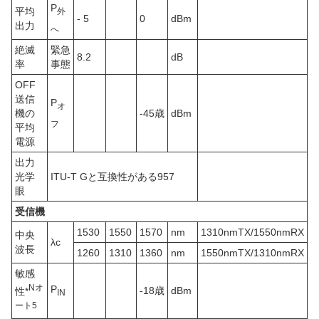
P
平均
外
- 5
0
dBm
出力
へ
絶滅
緊急
8.2
dB
率
事態
OFF
送信
P
オ
機の
-45歳
dBm
フ
平均
電源
出力
光学
ITU-T Gと互換性がある957
眼
受信機
1530
1550
1570
nm
1310nmTX/1550nmRX
中央
λc
波長
1260
1310
1360
nm
1550nmTX/1310nmRX
敏感
N
オ
P
-18歳
dBm
性*
IN
ート
5