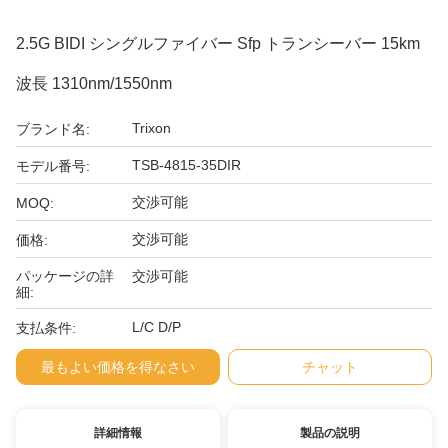
2.5G BIDI シングルファイバー Sfp トランシーバー 15km
波長 1310nm/1550nm
Trixon
ブランド名:
TSB-4815-35DIR
モデル番号:
交渉可能
MOQ:
交渉可能
価格:
パッケージの詳
交渉可能
細:
L/C D/P
支払条件:
最もよい価格を得なさい
チャット
詳細情報
製品の説明