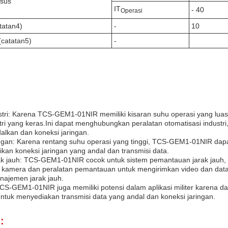
asus
IT
- 40
Operasi
tatan4)
-
10
(catatan5)
-
tri: Karena TCS-GEM1-01NIR memiliki kisaran suhu operasi yang luas 
tri yang keras.Ini dapat menghubungkan peralatan otomatisasi industri
alkan dan koneksi jaringan.
angan: Karena rentang suhu operasi yang tinggi, TCS-GEM1-01NIR dapat
ikan koneksi jaringan yang andal dan transmisi data.
k jauh: TCS-GEM1-01NIR cocok untuk sistem pemantauan jarak jauh, s
amera dan peralatan pemantauan untuk mengirimkan video dan data
najemen jarak jauh.
: TCS-GEM1-01NIR juga memiliki potensi dalam aplikasi militer karena
l untuk menyediakan transmisi data yang andal dan koneksi jaringan.
: