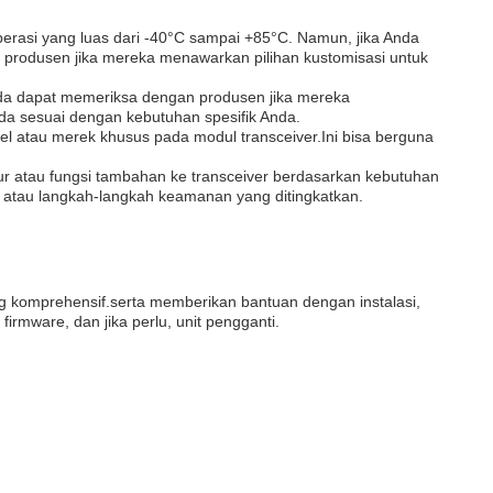
rasi yang luas dari -40°C sampai +85°C. Namun, jika Anda
n produsen jika mereka menawarkan pilihan kustomisasi untuk
nda dapat memeriksa dengan produsen jika mereka
a sesuai dengan kebutuhan spesifik Anda.
l atau merek khusus pada modul transceiver.Ini bisa berguna
 atau fungsi tambahan ke transceiver berdasarkan kebutuhan
, atau langkah-langkah keamanan yang ditingkatkan.
 komprehensif.serta memberikan bantuan dengan instalasi,
rmware, dan jika perlu, unit pengganti.