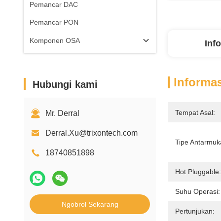
Pemancar DAC
Pemancar PON
Komponen OSA
Inf
Informas
Hubungi kami
Tempat Asal:
Mr. Derral
Derral.Xu@trixontech.com
Tipe Antarmuk
18740851898
Hot Pluggable:
Suhu Operasi:
Ngobrol Sekarang
Pertunjukan: