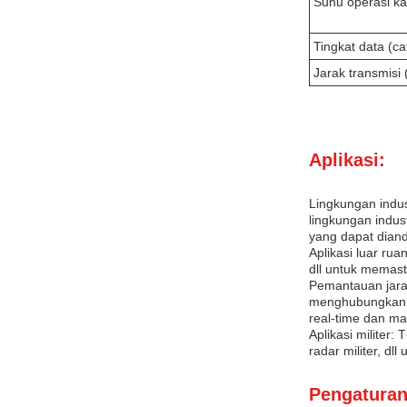
Suhu operasi k
Tingkat data (ca
Jarak transmisi 
Aplikasi:
Lingkungan indus
lingkungan indus
yang dapat diand
Aplikasi luar ru
dll untuk memast
Pemantauan jara
menghubungkan k
real-time dan ma
Aplikasi militer
radar militer, dl
Pengaturan