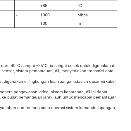
-
+85
°C
-
1000
Mbps
100
m
dari -40°C sampai +85°C, ia sangat cocok untuk digunakan di
, sensor, sistem pemantauan, dll, menyediakan transmisi data
 digunakan di lingkungan luar ruangan.stasiun dasar nirkabel,
eperti pengawasan video, sistem keamanan, dll.Ini dapat
 ke pusat pemantauan jarak jauh untuk mencapai pemantauan
 daya tahan dan rentang suhu operasi.sistem komando lapangan,