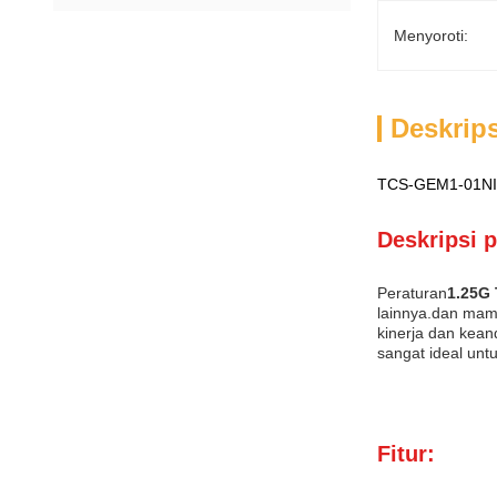
Menyoroti:
Deskrip
TCS-GEM1-01NIR
Deskripsi 
Peraturan
1.25G
lainnya.dan mam
kinerja dan kean
sangat ideal untu
Fitur: