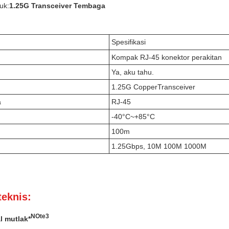
uk:
1.25G Transceiver Tembaga
Spesifikasi
Kompak RJ-45 konektor perakitan
Ya, aku tahu.
1.25G CopperTransceiver
a
RJ-45
-40°C~+85°C
100m
1.25Gbps, 10M 100M 1000M
teknis:
N
Ote
3
l mutlak*