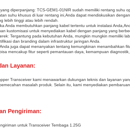
yang diperpanjang: TCS-GEM1-01NIR sudah memiliki rentang suhu ope
atan suhu khusus di luar rentang ini,Anda dapat mendiskusikan denga
 lebih tinggi atau lebih rendah.
Jika Anda membutuhkan panjang kabel tertentu untuk instalasi Anda,A
han kustomisasi untuk menyediakan kabel dengan panjang yang berbed
rek: Tergantung pada kebutuhan Anda, mungkin mungkin memiliki labe
tifikasi dan branding dalam infrastruktur jaringan Anda.
 Anda juga dapat menanyakan tentang kemungkinan menambahkan fitur
i bisa mencakup fitur seperti pemantauan daya, kemampuan diagnostik
dan Layanan:
pper Transceiver kami menawarkan dukungan teknis dan layanan yang
 pemecahan masalah produk. Selain itu, kami menyediakan pembaruan fi
an Pengiriman:
giriman untuk Transceiver Tembaga 1.25G