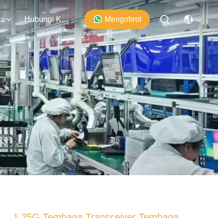
Hubungi Kami
Mengobrol
ra
1.25G Tembaga Transceiver Tembaga