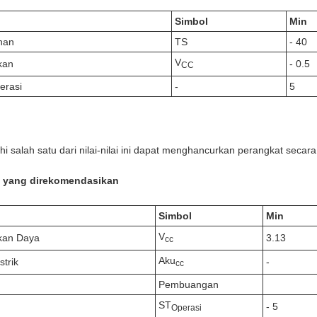
Simbol
Min
nan
TS
- 40
V
kan
- 0.5
CC
erasi
-
5
hi salah satu dari nilai-nilai ini dapat menghancurkan perangkat seca
i yang direkomendasikan
Simbol
Min
V
kan Daya
3.13
cc
Aku
strik
-
cc
Pembuangan
ST
- 5
Operasi