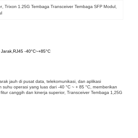
er
, 
Trixon 1.25G Tembaga Transceiver Tembaga SFP Modul
, 
ul
Jarak,RJ45 -40°C~+85°C
ak jauh di pusat data, telekomunikasi, dan aplikasi
uhu operasi yang luas dari -40 °C ~ + 85 °C, memberikan
fitur canggih dan kinerja superior, Transceiver Tembaga 1,25G