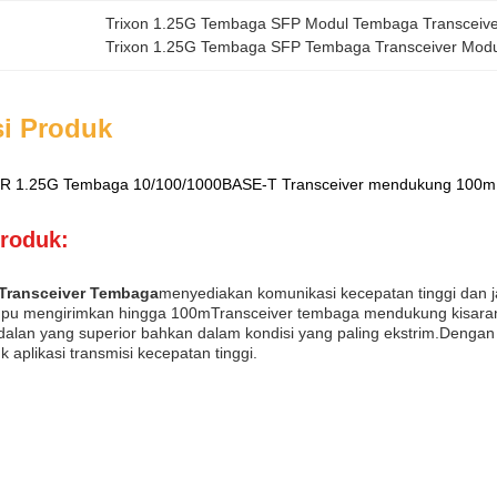
Trixon 1.25G Tembaga SFP Modul Tembaga Transceiv
Trixon 1.25G Tembaga SFP Tembaga Transceiver Mod
si Produk
 1.25G Tembaga 10/100/1000BASE-T Transceiver mendukung 100m 
produk:
 Transceiver Tembaga
menyediakan komunikasi kecepatan tinggi dan jar
pu mengirimkan hingga 100mTransceiver tembaga mendukung kisaran s
dalan yang superior bahkan dalam kondisi yang paling ekstrim.Dengan 
k aplikasi transmisi kecepatan tinggi.