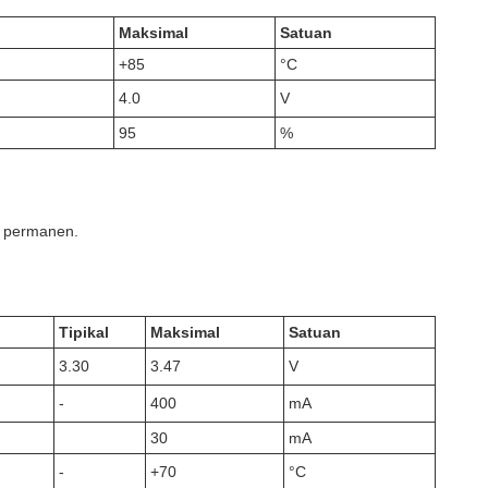
Maksimal
Satuan
+85
°C
4.0
V
95
%
ra permanen.
Tipikal
Maksimal
Satuan
3.30
3.47
V
-
400
mA
30
mA
-
+70
°C