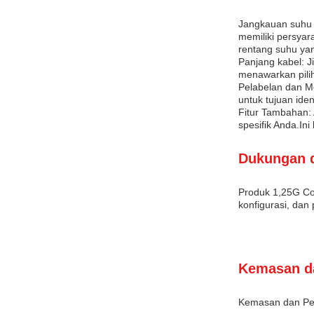
Jangkauan suhu 
memiliki persyar
rentang suhu yang
Panjang kabel: 
menawarkan pili
Pelabelan dan Me
untuk tujuan iden
Fitur Tambahan:
spesifik Anda.In
Dukungan 
Produk 1,25G Co
konfigurasi, dan
Kemasan d
Kemasan dan Pen