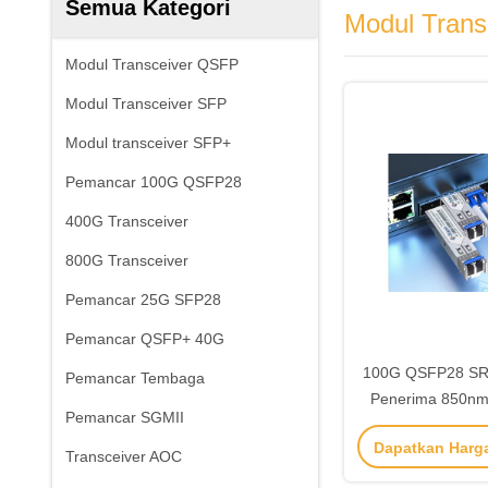
Semua Kategori
Modul Tran
Modul Transceiver QSFP
Modul Transceiver SFP
Modul transceiver SFP+
Pemancar 100G QSFP28
400G Transceiver
800G Transceiver
Pemancar 25G SFP28
Pemancar QSFP+ 40G
100G QSFP28 SR4
Pemancar Tembaga
Penerima 850nm
Pemancar SGMII
Dapatkan Harg
Transceiver AOC