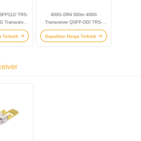
SFP112/ TRS-
400G-DR4 500m 400G
 Transceiver
Transceiver QSFP-DD/ TRS-
aringan jarak
Q4M5-31DCM
a Terbaik
Dapatkan Harga Terbaik
00M
eiver