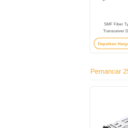
SMF Fiber T
Transceiver
OSFP/TOS-Q4
Dapatkan Harg
dengan Transmis
EML 13
Pemancar 