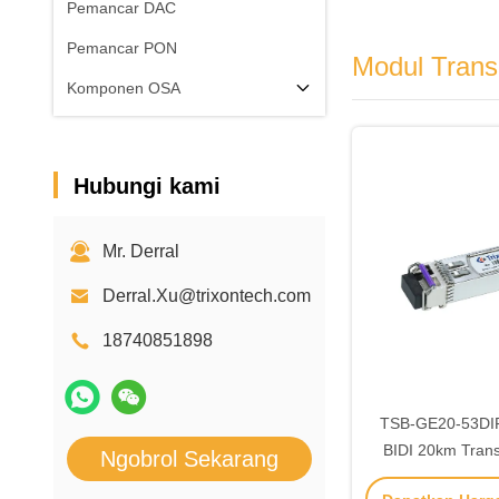
Pemancar DAC
Pemancar PON
Modul Trans
Komponen OSA
Hubungi kami
Mr. Derral
Derral.Xu@trixontech.com
18740851898
TSB-GE20-53DI
BIDI 20km Trans
Ngobrol Sekarang
1550nm/1310n