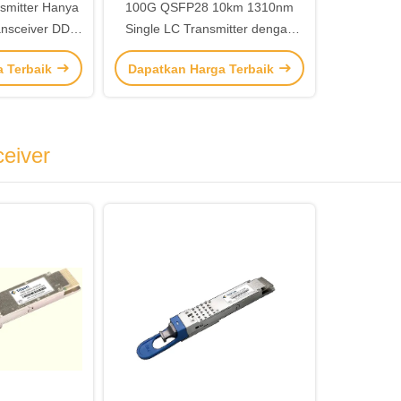
smitter Hanya
100G QSFP28 10km 1310nm
nsceiver DDM
Single LC Transmitter dengan
 10km
DDM dan 3.3V Power
a Terbaik
Dapatkan Harga Terbaik
eiver