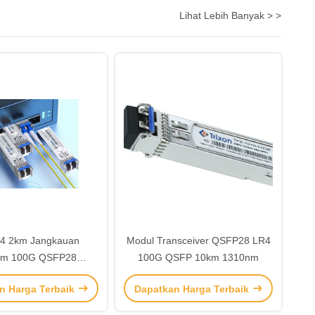
Lihat Lebih Banyak > >
 2km Jangkauan
Modul Transceiver QSFP28 LR4
nm 100G QSFP28
100G QSFP 10km 1310nm
Transceiver
n Harga Terbaik
Dapatkan Harga Terbaik