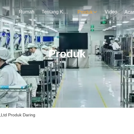
Rumah
Tentang Kami
Video
Produk
Aca
Produk
,Ltd Produk Daring