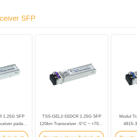
ceiver SFP
R 1.25G SFP
TSS-GEL2-55DCR 1.25G SFP
Modul Tr
ceiver pada
120km Transceiver -5°C ~ +70°C
4815-
m Panjang
Suhu SMF Fiber Tipe 1550nm-