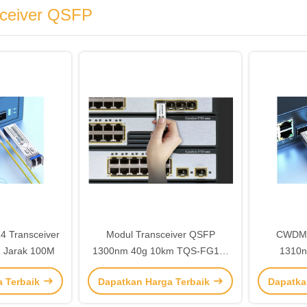
sceiver QSFP
 Transceiver
Modul Transceiver QSFP
CWDM4
 Jarak 100M
1300nm 40g 10km TQS-FG10-
1310
30DCR
a Terbaik
Dapatkan Harga Terbaik
Dapatka