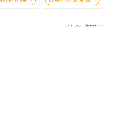
n Harga Terbaik
Dapatkan Harga Terbaik
1550nm-DFB
Lihat Lebih Banyak > >