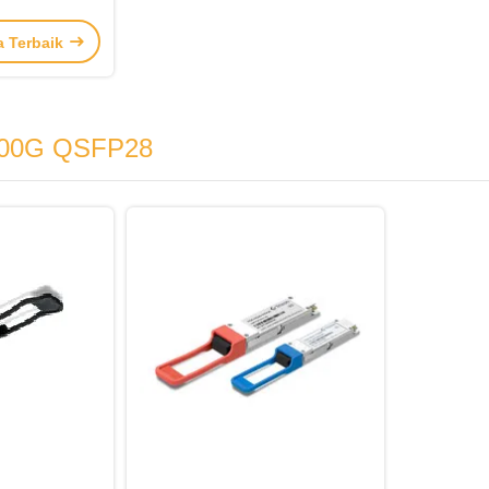
14.5dB
a Terbaik
100G QSFP28