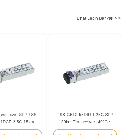
Lihat Lebih Banyak > >
ansceiver SFP TSS-
TSS-GEL2-55DIR 1.25G SFP
31DCR 2.5G 15km
120km Transceiver -40°C ~
1310nm
+85°C Suhu SMF Fiber Tipe