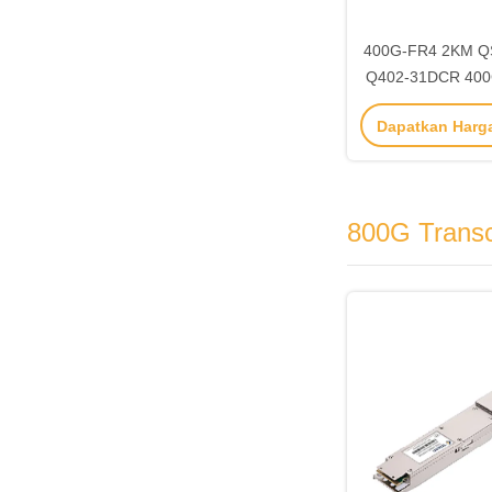
400G-FR4 2KM Q
Q402-31DCR 400G
untuk kebutuhan j
Dapatkan Harg
jauh 5
800G Transc