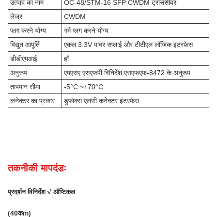
उत्पाद का नाम
OC-48/STM-16 SFP CWDM ट्रांससीवर
लेजर
CWDM
प्लग करने योग्य
गर्म प्लग करने योग्य
विद्युत आपूर्ति
एकल 3.3V पावर सप्लाई और टीटीएल लॉजिक इंटरफ़ेस
डीडीएमआई
हाँ
अनुरूप
एमएसए एसएफपी विनिर्देश एसएफएफ-8472 के अनुरूप
तापमान सीमा
-5°C ~+70°C
कनेक्टर का प्रकार
डुप्लेक्स एलसी कनेक्टर इंटरफेस
तकनीकी मापदंडः
प्रदर्शन विनिर्देश √ ऑप्टिकल
(
4
0
क
m)