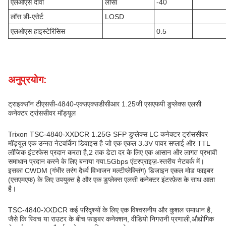
एलओएस दावा
लोसा
-40
लॉस डी-एसेर्ट
LOSD
एलओएस हाइस्टेरिसिस
0.5
अनुप्रयोग:
ट्राइक्सॉन टीएससी-4840-एक्सएक्सडीसीआर 1.25जी एसएफपी डुप्लेक्स एलसी
कनेक्टर ट्रांससीवर मॉड्यूल
Trixon TSC-4840-XXDCR 1.25G SFP डुप्लेक्स LC कनेक्टर ट्रांससीवर
मॉड्यूल एक उन्नत नेटवर्किंग डिवाइस है जो एक एकल 3.3V पावर सप्लाई और TTL
लॉजिक इंटरफेस प्रदान करता है,2 तक डेटा दर के लिए एक आसान और लागत प्रभावी
समाधान प्रदान करने के लिए बनाया गया.5Gbps एंटरप्राइज़-स्तरीय नेटवर्क में।
इसका CWDM (गंभीर तरंग दैर्ध्य विभाजन मल्टीप्लेक्सिंग) डिजाइन एकल मोड फाइबर
(एसएमएफ) के लिए उपयुक्त है और एक डुप्लेक्स एलसी कनेक्टर इंटरफ़ेस के साथ आता
है।
TSC-4840-XXDCR कई परिदृश्यों के लिए एक विश्वसनीय और कुशल समाधान है,
जैसे कि स्विच या राउटर के बीच फाइबर कनेक्शन, वीडियो निगरानी प्रणाली,औद्योगिक