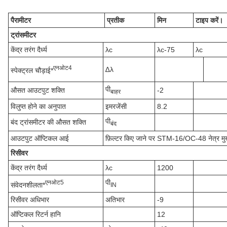
पैरामीटर
प्रतीक
मिन
टाइप करें।
ट्रांसमीटर
केंद्र तरंग दैर्ध्य
λc
λc-75
λc
एन
ओट
4
∆λ
स्पेक्ट्रल चौड़ाई*
पी
औसत आउटपुट शक्ति
-2
बाहर
विलुप्त होने का अनुपात
इमरजेंसी
8.2
पी
बंद ट्रांसमीटर की औसत शक्ति
बंद
आउटपुट ऑप्टिकल आई
फ़िल्टर किए जाने पर STM-16/OC-48 नेत्र मुख
रिसीवर
केंद्र तरंग दैर्ध्य
λc
1200
पी
एन
ओट
5
संवेदनशीलता*
IN
रिसीवर अधिभार
अतिभार
-9
ऑप्टिकल रिटर्न हानि
12