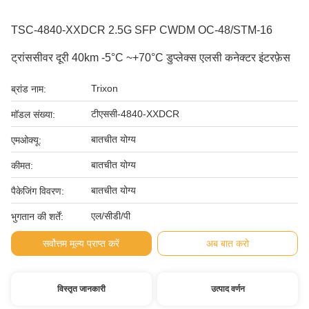
TSC-4840-XXDCR 2.5G SFP CWDM OC-48/STM-16
ट्रांससीवर दूरी 40km -5°C ~+70°C डुप्लेक्स एलसी कनेक्टर इंटरफ़ेस
Trixon
ब्रांड नाम:
टीएससी-4840-XXDCR
मॉडल संख्या:
बातचीत योग्य
एमओक्यू:
बातचीत योग्य
कीमत:
बातचीत योग्य
पैकेजिंग विवरण:
एल/सीडी/पी
भुगतान की शर्तें:
सर्वोत्तम मूल्य प्राप्त करें
अब बात करो
विस्तृत जानकारी
उत्पाद वर्णन