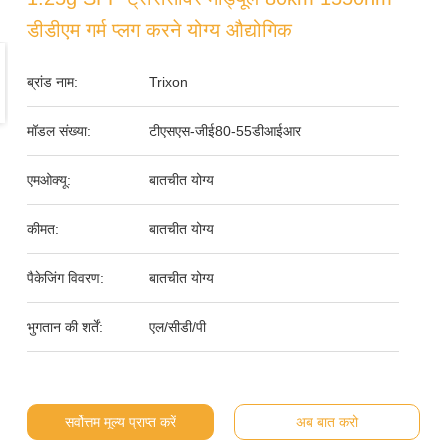
डीडीएम गर्म प्लग करने योग्य औद्योगिक
ब्रांड नाम:
Trixon
मॉडल संख्या:
टीएसएस-जीई80-55डीआईआर
एमओक्यू:
बातचीत योग्य
कीमत:
बातचीत योग्य
पैकेजिंग विवरण:
बातचीत योग्य
भुगतान की शर्तें:
एल/सीडी/पी
सर्वोत्तम मूल्य प्राप्त करें
अब बात करो