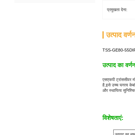
प्रमुखता देना:
उत्पाद वर्ण
TSS-GE80-55DIR औ
उत्पाद का वर्ण
एसएफपी ट्रांससीवर म
है,इसे उच्च घनत्व के
और स्थायित्व सुनिश्चि
विशेषताएं:
उत्पाद का ना