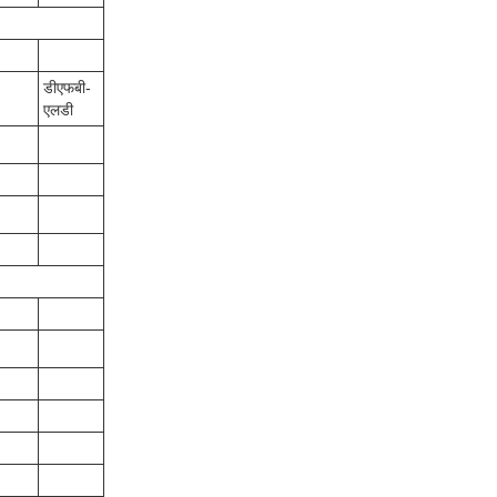
डीएफबी-
एलडी