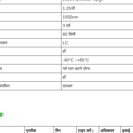
1.25जी
1550nm
3 वर्ष
80 किमी
्रकार
LC
हाँ
-40°C ~+85°C
्य
गर्म प्लग करने योग्य
हाँ
ंससीवर
एलआर
डः
प्रतीक
मिन
टाइप करें।
अधिकतम
इकाई