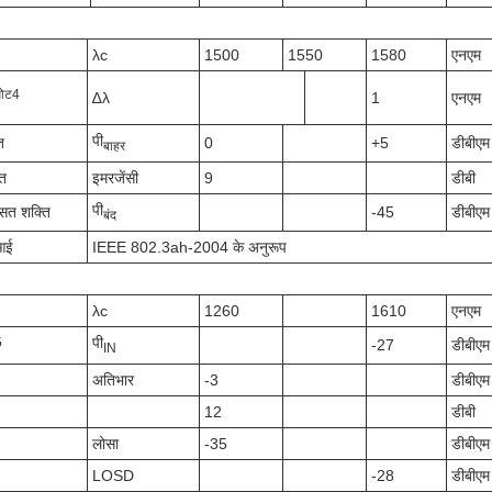
λc
1500
1550
1580
एनएम
ओट
4
∆λ
1
एनएम
पी
ि
0
+5
डीबीएम
बाहर
ात
इमरजेंसी
9
डीबी
पी
औसत शक्ति
-45
डीबीएम
बंद
आई
IEEE 802.3ah-2004 के अनुरूप
λc
1260
1610
एनएम
पी
5
-27
डीबीएम
IN
अतिभार
-3
डीबीएम
12
डीबी
लोसा
-35
डीबीएम
LOSD
-28
डीबीएम