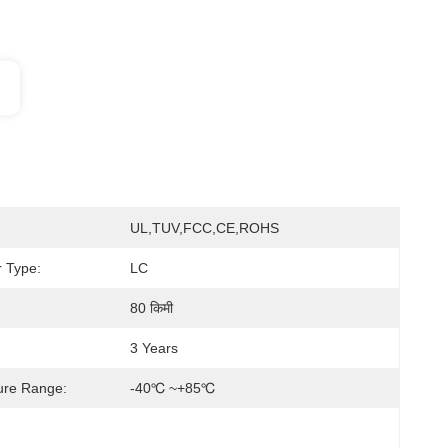
UL,TUV,FCC,CE,ROHS
 Type:
LC
80 किमी
3 Years
ure Range:
-40℃ ~+85℃