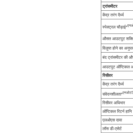
ट्रांसमीटर
केंद्र तरंग दैर्ध्य
एन
स्पेक्ट्रल चौड़ाई*
औसत आउटपुट शक्त
विलुप्त होने का अनुप
बंद ट्रांसमीटर की 
आउटपुट ऑप्टिकल 
रिसीवर
केंद्र तरंग दैर्ध्य
एन
ओट
संवेदनशीलता*
रिसीवर अधिभार
ऑप्टिकल रिटर्न हानि
एलओएस दावा
लॉस डी-एसेर्ट