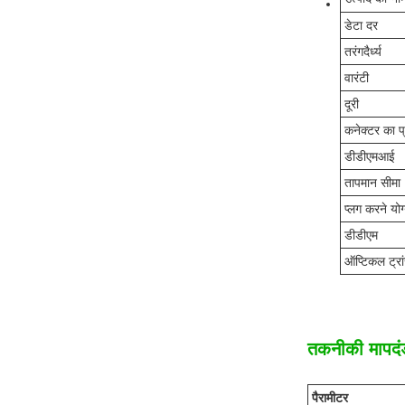
डेटा दर
तरंगदैर्ध्य
वारंटी
दूरी
कनेक्टर का प
डीडीएमआई
तापमान सीमा
प्लग करने योग
डीडीएम
ऑप्टिकल ट्रा
तकनीकी मापदं
पैरामीटर