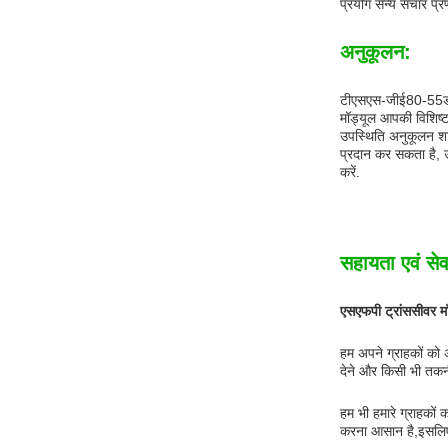
प्रयोग सैन्य संचार प
अनुकूलन:
टीएसएस-जीई80-55डीआ
मॉड्यूल आपकी विशिष्
उपस्थिति अनुकूलन शाम
प्रदान कर सकता है, उ
करें.
सहायता एवं सेव
एसएफपी ट्रांससीवर 
हम अपने ग्राहकों को अ
देने और किसी भी तकन
हम भी हमारे ग्राहकों
करना आसान है,इसलिए 