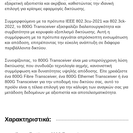
εξαιρετική αξιοπιστία και ακρίβεια, καθιστώντας την ιδανική
επιλογή για κρίσιμες εφαρμογές δικτύωσης.
Συμμορφούμενο με τα πρότυπα IEEE 802.3cu-2021 και 802.3ck-
2022, το 800G Transceiver εξασφαλίζει διαλειτουργικότητα και
συμβατότητα με κορυφαίο εξοπλισμό δικτύωσης. Αυτή η
συμμόρφωση με τα πρότυπα εγγυάται απρόσκοπτη ενσωμάτωση
και απόδοση, επιτρέποντας την εύκολη ανάπτυξη σε διάφορα
περιβάλλοντα δικτύου.
Συνοψίζοντας, το 800G Transceiver είναι μια υπερσύγχρονη λύση
δικτύωσης που συνδυάζει τεχνολογία αιχμής, κανονιστική
συμμόρφωση και δυνατότητες υψηλής απόδοσης. Είτε χρειάζεστε
ένα 800G Fibre Transceiver, ένα 800G Ethernet Transceiver ή ένα
800G Transceiver για την υποδομή του δικτύου σας, αυτό το
προϊόν είναι η τέλεια επιλογή για την κάλυψη των αναγκών σας για
μετάδοση δεδομένων με αξιοπιστία και αποτελεσματικότητα.
Χαρακτηριστικά: