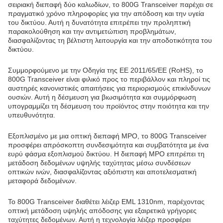
σειριακή διεπαφή δύο καλωδίων, το 800G Transceiver παρέχει σε
πραγματικό χρόνο πληροφορίες για την απόδοση και την υγεία
του δικτύου. Αυτή η δυνατότητα επιτρέπει την προληπτική
παρακολούθηση και την αντιμετώπιση προβλημάτων,
διασφαλίζοντας τη βέλτιστη λειτουργία και την αποδοτικότητα του
δικτύου.
Συμμορφούμενο με την Οδηγία της ΕΕ 2011/65/ΕΕ (RoHS), το
800G Transceiver είναι φιλικό προς το περιβάλλον και πληροί τις
αυστηρές κανονιστικές απαιτήσεις για περιορισμούς επικίνδυνων
ουσιών. Αυτή η δέσμευση για βιωσιμότητα και συμμόρφωση
υπογραμμίζει τη δέσμευση του προϊόντος στην ποιότητα και την
υπευθυνότητα.
Εξοπλισμένο με μια οπτική διεπαφή MPO, το 800G Transceiver
προσφέρει απρόσκοπτη συνδεσιμότητα και συμβατότητα με ένα
ευρύ φάσμα εξοπλισμού δικτύου. Η διεπαφή MPO επιτρέπει τη
μετάδοση δεδομένων υψηλής ταχύτητας μέσω συνδέσεων
οπτικών ινών, διασφαλίζοντας αξιόπιστη και αποτελεσματική
μεταφορά δεδομένων.
Το 800G Transceiver διαθέτει λέιζερ EML 1310nm, παρέχοντας
οπτική μετάδοση υψηλής απόδοσης για εξαιρετικά γρήγορες
ταχύτητες δεδομένων. Αυτή η τεχνολογία λέιζερ προσφέρει