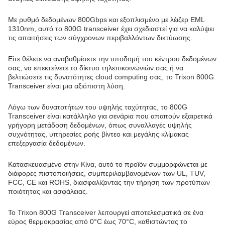
Με ρυθμό δεδομένων 800Gbps και εξοπλισμένο με λέιζερ EML
1310nm, αυτό το 800G transceiver έχει σχεδιαστεί για να καλύψει
τις απαιτήσεις των σύγχρονων περιβαλλόντων δικτύωσης.
Είτε θέλετε να αναβαθμίσετε την υποδομή του κέντρου δεδομένων
σας, να επεκτείνετε το δίκτυο τηλεπικοινωνιών σας ή να
βελτιώσετε τις δυνατότητες cloud computing σας, το Trixon 800G
Transceiver είναι μια αξιόπιστη λύση.
Λόγω των δυνατοτήτων του υψηλής ταχύτητας, το 800G
Transceiver είναι κατάλληλο για σενάρια που απαιτούν εξαιρετικά
γρήγορη μετάδοση δεδομένων, όπως συναλλαγές υψηλής
συχνότητας, υπηρεσίες ροής βίντεο και μεγάλης κλίμακας
επεξεργασία δεδομένων.
Κατασκευασμένο στην Κίνα, αυτό το προϊόν συμμορφώνεται με
διάφορες πιστοποιήσεις, συμπεριλαμβανομένων των UL, TUV,
FCC, CE και ROHS, διασφαλίζοντας την τήρηση των προτύπων
ποιότητας και ασφάλειας.
Το Trixon 800G Transceiver λειτουργεί αποτελεσματικά σε ένα
εύρος θερμοκρασίας από 0°C έως 70°C, καθιστώντας το