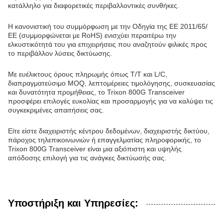
κατάλληλο για διαφορετικές περιβαλλοντικές συνθήκες.
Η κανονιστική του συμμόρφωση με την Οδηγία της ΕΕ 2011/65/
ΕΕ (συμμορφώνεται με RoHS) ενισχύει περαιτέρω την
ελκυστικότητά του για επιχειρήσεις που αναζητούν φιλικές προς
το περιβάλλον λύσεις δικτύωσης.
Με ευέλικτους όρους πληρωμής όπως T/T και L/C,
διαπραγματεύσιμο MOQ, λεπτομέρειες τιμολόγησης, συσκευασίας
και δυνατότητα προμήθειας, το Trixon 800G Transceiver
προσφέρει επιλογές ευκολίας και προσαρμογής για να καλύψει τις
συγκεκριμένες απαιτήσεις σας.
Είτε είστε διαχειριστής κέντρου δεδομένων, διαχειριστής δικτύου,
πάροχος τηλεπικοινωνιών ή επαγγελματίας πληροφορικής, το
Trixon 800G Transceiver είναι μια αξιόπιστη και υψηλής
απόδοσης επιλογή για τις ανάγκες δικτύωσής σας.
Υποστήριξη και Υπηρεσίες: