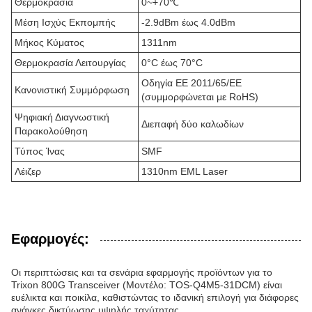
Θερμοκρασία
0~+70℃
Μέση Ισχύς Εκπομπής
-2.9dBm έως 4.0dBm
Μήκος Κύματος
1311nm
Θερμοκρασία Λειτουργίας
0°C έως 70°C
Οδηγία ΕΕ 2011/65/ΕΕ
Κανονιστική Συμμόρφωση
(συμμορφώνεται με RoHS)
Ψηφιακή Διαγνωστική
Διεπαφή δύο καλωδίων
Παρακολούθηση
Τύπος Ίνας
SMF
Λέιζερ
1310nm EML Laser
Εφαρμογές:
Οι περιπτώσεις και τα σενάρια εφαρμογής προϊόντων για το
Trixon 800G Transceiver (Μοντέλο: TOS-Q4M5-31DCM) είναι
ευέλικτα και ποικίλα, καθιστώντας το ιδανική επιλογή για διάφορες
ανάγκες δικτύωσης υψηλής ταχύτητας.